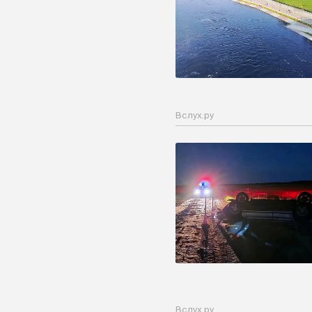
Вслух.ру
Вслух.ру