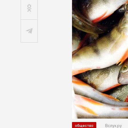
Вслух.ру
общество