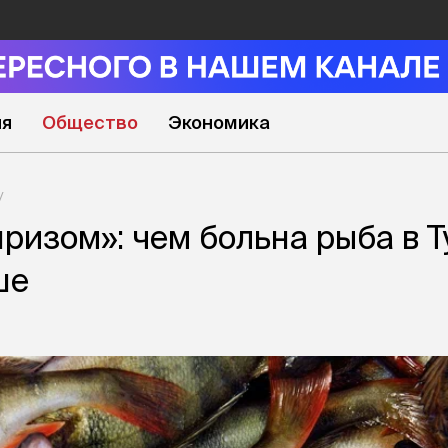
ия
Общество
Экономика
ризом»: чем больна рыба в Т
ше