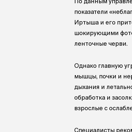
По данным управле
показатели «небла
Иртыша и его прит
шокирующими фото
ленточные черви.
Однако главную уг
мышцы, почки и не
дыхания и летальн
обработка и засолк
взрослые с ослабл
Специалисты реком