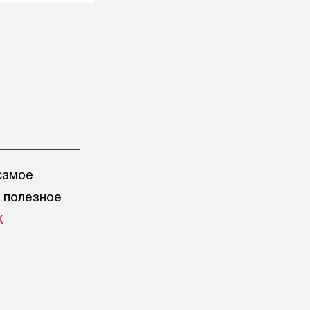
самое
е полезное
X