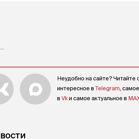
..
Неудобно на сайте? Читайте 
интересное в
Telegram
, само
в
Vk
и самое актуальное в
MA
овости