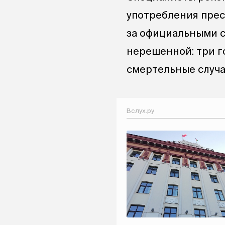
употребления прес
за официальными с
нерешенной: три г
смертельные случа
Вслух.ру