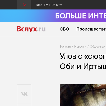
Dipol FM | 105,6 fm
СВО
Происшеств
Вслух.ru
Новости
Общество
Улов с «сюрп
Оби и Ирты