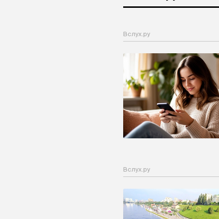
Вслух.ру
Вслух.ру