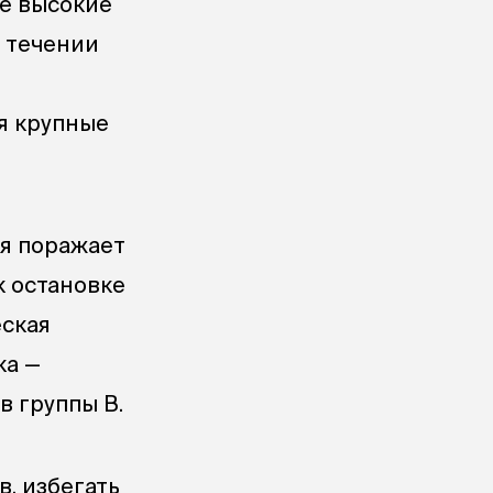
е высокие
 течении
я крупные
ая поражает
к остановке
еская
ка —
 группы B.
, избегать