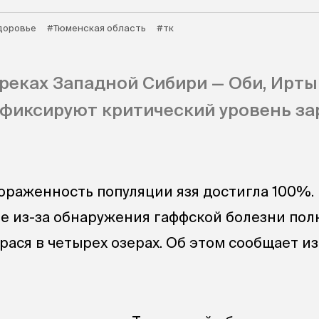
доровье
#Тюменская область
#тк
 реках Западной Сибири — Оби, Ирты
 фиксируют критический уровень з
пораженность популяции язя достигла 100%.
ге из-за обнаружения гаффской болезни по
рася в четырех озерах. Об этом сообщает и