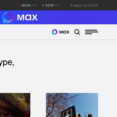
80.93
93.19
6 августа, 04:58
уре,