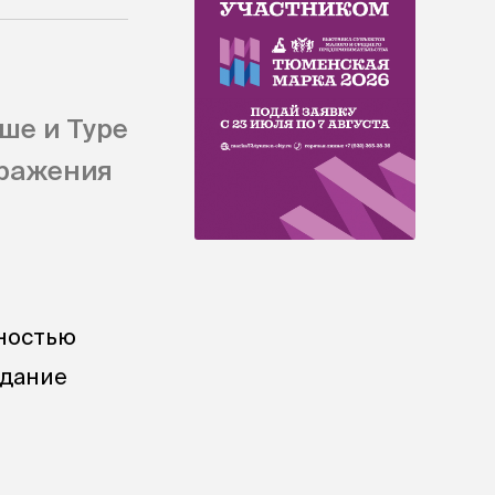
ше и Туре
аражения
лностью
здание