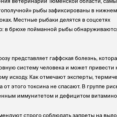
ния ветеринарии Тюменской области, самы
гополучной» рыбы зафиксированы в нижнем
оках. Местные рыбаки делятся в соцсетях
: в брюхе пойманной рыбы обнаруживаютс
розу представляет гаффская болезнь, котор
рвную систему человека и может привести 
ому исходу. Как отмечают эксперты, термич
а от этого токсина не спасают. В группе рис
енным иммунитетом и дефицитом витаминов
ендуют строго соблюдать запреты на вылов