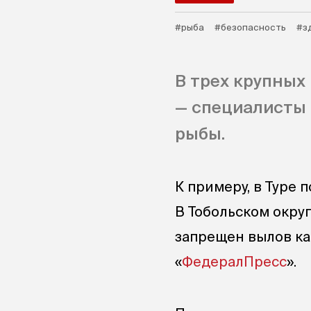
#рыба
#безопасность
#з
В трех крупных
— специалисты
рыбы.
К примеру, в Туре 
В Тобольском окру
запрещен вылов ка
«
ФедералПресс
».