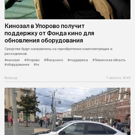
Кинозал в Упорово получит
поддержку от Фонда кино для
обновления оборудования
Средства будут направлены на приобретение комплектующих и
расходников.
#кинозал
#Упорово
#Фонд кино
#поддержка
#Тюменская область
#оборудование
#тк
Вслух.ру
7 августа, 18:45