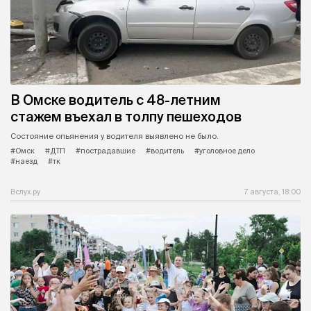
В Омске водитель с 48-летним
стажем въехал в толпу пешеходов
Состояние опьянения у водителя выявлено не было.
#Омск
#ДТП
#пострадавшие
#водитель
#уголовное дело
#наезд
#тк
Вслух.ру
7 августа, 18:00