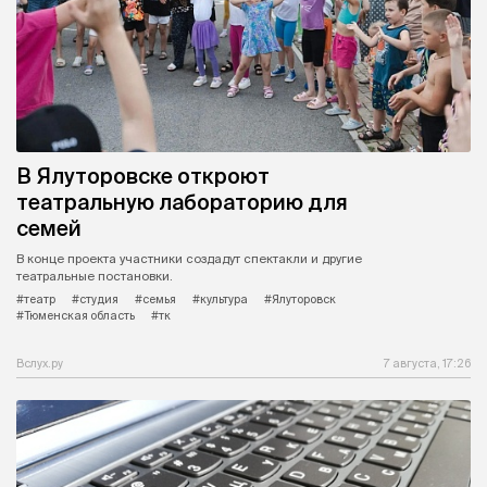
В Ялуторовске откроют
театральную лабораторию для
семей
В конце проекта участники создадут спектакли и другие
театральные постановки.
#театр
#студия
#семья
#культура
#Ялуторовск
#Тюменская область
#тк
Вслух.ру
7 августа, 17:26