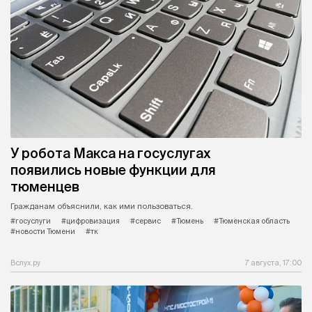
У робота Макса на госуслугах
появились новые функции для
тюменцев
Гражданам объяснили, как ими пользоваться.
#госуслуги
#цифровизация
#сервис
#Тюмень
#Тюменская область
#новости Тюмени
#тк
Вслух.ру
7 августа, 17:00