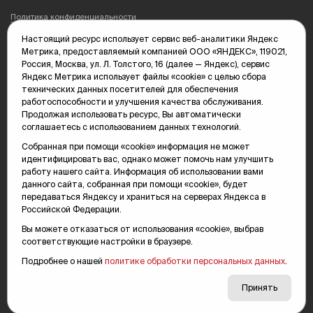
Политика конфиденциальности
Настоящий ресурс использует сервис веб-аналитики Яндекс
Редакция: 625035, Тюмень, пр. Геологоразведчиков, 28А
Метрика, предоставляемый компанией ООО «ЯНДЕКС», 119021,
(3452) 68-89-05
Россия, Москва, ул. Л. Толстого, 16 (далее — Яндекс), сервис
edit@vsluh.ru
Яндекс Метрика использует файлы «cookie» с целью сбора
технических данных посетителей для обеспечения
Главный редактор: Панкина Т.Ю.
работоспособности и улучшения качества обслуживания.
kika@vsluh.ru
Продолжая использовать ресурс, Вы автоматически
соглашаетесь с использованием данных технологий.
По вопросам рекламы:
(3452) 68-89-78
Собранная при помощи «cookie» информация не может
kotovaev@sibinformburo.ru
идентифицировать вас, однако может помочь нам улучшить
mim@vsluh.ru
работу нашего сайта. Информация об использовании вами
данного сайта, собранная при помощи «cookie», будет
передаваться Яндексу и храниться на серверах Яндекса в
Российской Федерации.
Вы можете отказаться от использования «cookie», выбрав
соответствующие настройки в браузере.
Подробнее о нашей
политике обработки персональных данных
.
© 2000-2026 Тюменская интернет-газета «Вслух.ру»
16+
Карта сайта
Принять