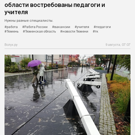
области востребованы педагоги и
учителя
Нужны разные специалисты.
#работа
#Работа России
#вакансии
#учителя
#педагоги
#Тюмень
#Тюменская область
#новости Тюмени
#тк
Вслух.ру
9 августа, 07:07