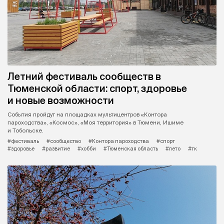
Летний фестиваль сообществ в
Тюменской области: спорт, здоровье
и новые возможности
События пройдут на площадках мультицентров «Контора
пароходства», «Космос», «Моя территория» в Тюмени, Ишиме
и Тобольске.
#фестиваль
#сообщество
#Контора пароходства
#спорт
#здоровье
#развитие
#хобби
#Тюменская область
#лето
#тк