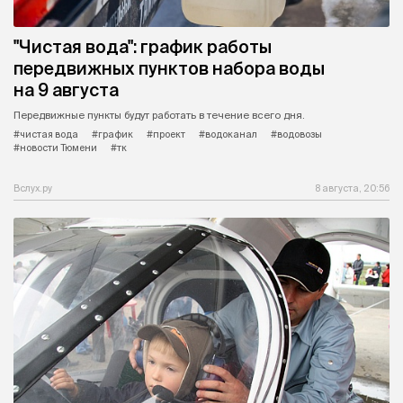
"Чистая вода": график работы
передвижных пунктов набора воды
на 9 августа
Передвижные пункты будут работать в течение всего дня.
#чистая вода
#график
#проект
#водоканал
#водовозы
#новости Тюмени
#тк
Вслух.ру
8 августа, 20:56