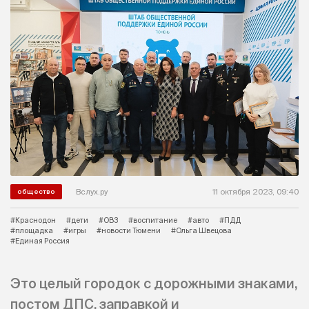
Вслух.ру
11 октября 2023, 09:40
общество
#Краснодон
#дети
#ОВЗ
#воспитание
#авто
#ПДД
#площадка
#игры
#новости Тюмени
#Ольга Швецова
#Единая Россия
Это целый городок с дорожными знаками,
постом ДПС, заправкой и