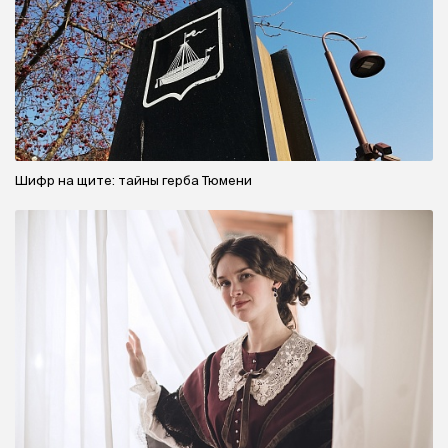
Шифр на щите: тайны герба Тюмени