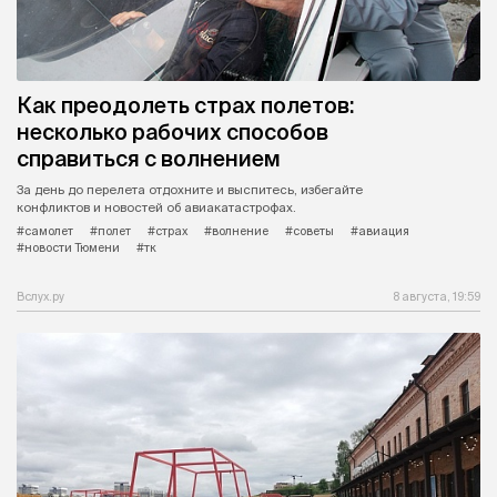
Как преодолеть страх полетов:
несколько рабочих способов
справиться с волнением
За день до перелета отдохните и выспитесь, избегайте
конфликтов и новостей об авиакатастрофах.
#самолет
#полет
#страх
#волнение
#советы
#авиация
#новости Тюмени
#тк
Вслух.ру
8 августа, 19:59