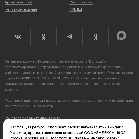
Архив новостей
Спецпроекты
Печатное издание
ГИБДД
Сетевое издание «Тюменская интернет-газета "Вслух.ру"»
зарегистрировано Федеральной службой по надзору в сфере связи,
информационных технологий и массовых коммуникаций (Роскомнадзор),
серия Эл №ФС77-78856 от 07.08.2020 г. Учредитель: Автономная
некоммерческая организация «Телерадиокомпания "Тюменское
время"».
Подпись «партнерская новость» в материалах означает, что информация
имеет рекламный характер.
Политика конфиденциальности
Настоящий ресурс использует сервис веб-аналитики Яндекс
Редакция: 625035, Тюмень, пр. Геологоразведчиков, 28А
Метрика, предоставляемый компанией ООО «ЯНДЕКС», 119021,
(3452) 68-89-05
Россия, Москва, ул. Л. Толстого, 16 (далее — Яндекс), сервис