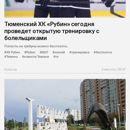
Тюменский ХК «Рубин» сегодня
проведет открытую тренировку с
болельщиками
Попасть на трибуны можно бесплатно.
#ХК Рубин
#Рубин
#ВХЛ
#хоккей
#тренировка
#бесплатно
#Тюмень
#новости Тюмени
#тк
Вслух.ру
6 августа, 08:07