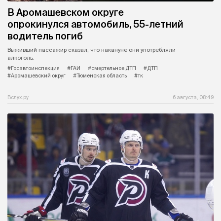
В Аромашевском округе
опрокинулся автомобиль, 55-летний
водитель погиб
Выживший пассажир сказал, что накануне они употребляли
алкоголь.
#Госавтоинспекция
#ГАИ
#смертельное ДТП
#ДТП
#Аромашевский округ
#Тюменская область
#тк
Вслух.ру
6 августа, 08:49