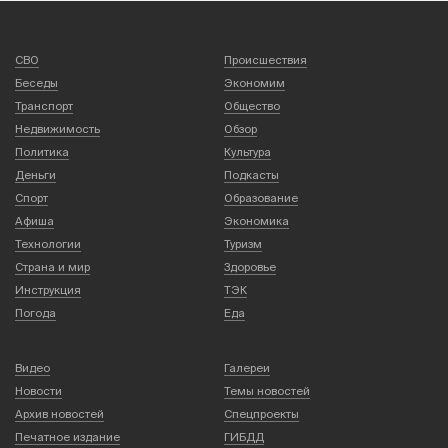
СВО
Происшествия
Беседы
Экономим
Транспорт
Общество
Недвижимость
Обзор
Политика
Культура
Деньги
Подкасты
Спорт
Образование
Афиша
Экономика
Технологии
Туризм
Страна и мир
Здоровье
Инструкция
ТЭК
Погода
Еда
Видео
Галереи
Новости
Темы новостей
Архив новостей
Спецпроекты
Печатное издание
ГИБДД