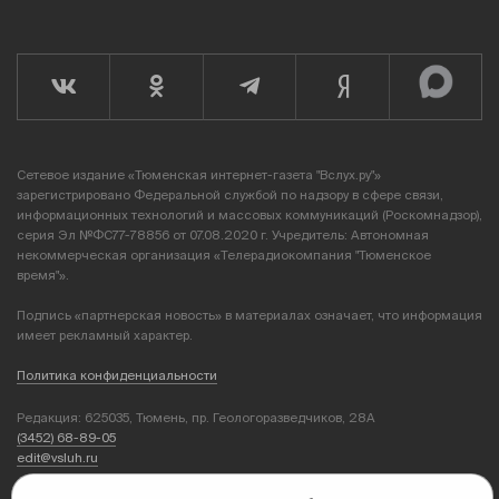
Сетевое издание «Тюменская интернет-газета "Вслух.ру"»
зарегистрировано Федеральной службой по надзору в сфере связи,
информационных технологий и массовых коммуникаций (Роскомнадзор),
серия Эл №ФС77-78856 от 07.08.2020 г. Учредитель: Автономная
некоммерческая организация «Телерадиокомпания "Тюменское
время"».
Подпись «партнерская новость» в материалах означает, что информация
имеет рекламный характер.
Политика конфиденциальности
Редакция: 625035, Тюмень, пр. Геологоразведчиков, 28А
(3452) 68-89-05
edit@vsluh.ru
Главный редактор: Панкина Т.Ю.