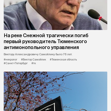
На реке Снежной трагически погиб
первый руководитель Тюменского
антимонопольного управления
Виктору Александровичу Самойлику было 76 лет.
#некролог
#Виктор Самойлик
#Тюменская область
#Санкт-Петербург
#тк