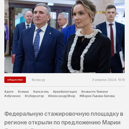
Вслух.ру
3 апреля 2024, 15:15
общество
#дети
#семья
#алкоголь
#реабилитация
#новости Тюмени
#обучение
#губернатор
#Александр Моор
#Мария Львова-Белова
Федеральную стажировочную площадку в
регионе открыли по предложению Марии