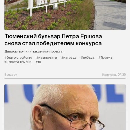
Тюменский бульвар Петра Ершова
снова стал победителем конкурса
Диплом вручили заказчику проекта.
#благоустройство
#нацпроекты
#награда
#победа
#Тюмень
#новости Тюмени
#тк
Вслух.ру
6 августа, 07:35