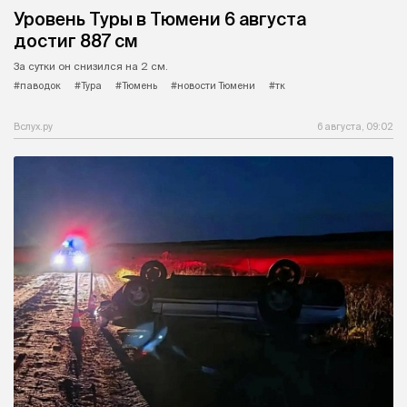
Уровень Туры в Тюмени 6 августа
достиг 887 см
За сутки он снизился на 2 см.
#паводок
#Тура
#Тюмень
#новости Тюмени
#тк
Вслух.ру
6 августа, 09:02