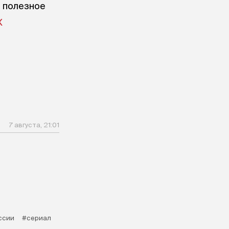
е полезное
X
7 августа, 21:01
ссии
#сериал