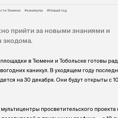
сти Тюмени
#каникулы
#Новый год
но прийти за новыми знаниями и
 экодома.
площадки в Тюмени и Тобольске готовы рад
овогодних каникул. В уходящем году послед
ется на 30 декабря. Они будут открыты с 10
ря мультицентры просветительского проекта