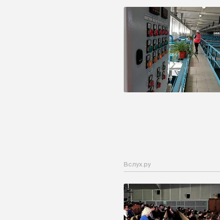
Вслух.ру