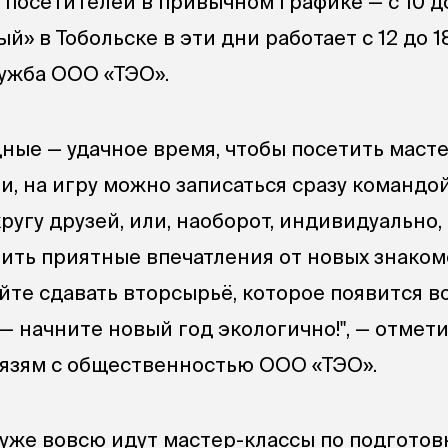
посетителей в привычном графике — с 10 до
» в Тобольске в эти дни работает с 12 до 18
ужба ООО «ТЭО».
ные — удачное время, чтобы посетить маст
ти, на игру можно записаться сразу командо
ругу друзей, или, наоборот, индивидуально,
ить приятные впечатления от новых знакомс
йте сдавать вторсырьё, которое появится в
— начните новый год экологично!", — отмет
вязям с общественностью ООО «ТЭО».
 уже вовсю идут мастер-классы по подготов