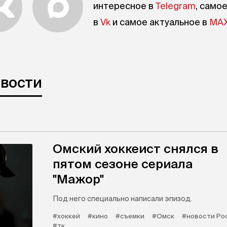
интересное в
Telegram
, само
в
Vk
и самое актуальное в
MA
овости
Омский хоккеист снялся в
пятом сезоне сериала
"Мажор"
Под него специально написали эпизод.
#хоккей
#кино
#съемки
#Омск
#новости Ро
#тк