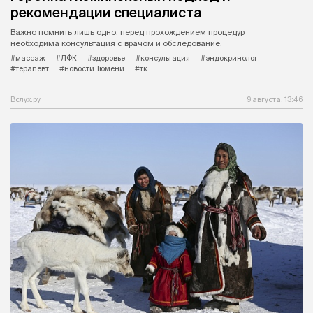
рекомендации специалиста
Важно помнить лишь одно: перед прохождением процедур
необходима консультация с врачом и обследование.
#массаж
#ЛФК
#здоровье
#консультация
#эндокринолог
#терапевт
#новости Тюмени
#тк
Вслух.ру
9 августа, 13:46