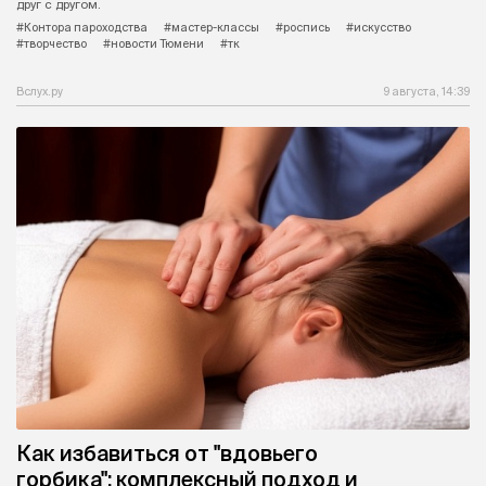
друг с другом.
#Контора пароходства
#мастер-классы
#роспись
#искусство
#творчество
#новости Тюмени
#тк
Вслух.ру
9 августа, 14:39
Как избавиться от "вдовьего
горбика": комплексный подход и