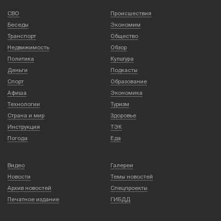
СВО
Происшествия
Беседы
Экономим
Транспорт
Общество
Недвижимость
Обзор
Политика
Культура
Деньги
Подкасты
Спорт
Образование
Афиша
Экономика
Технологии
Туризм
Страна и мир
Здоровье
Инструкция
ТЭК
Погода
Еда
Видео
Галереи
Новости
Темы новостей
Архив новостей
Спецпроекты
Печатное издание
ГИБДД