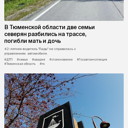
В Тюменской области две семьи
северян разбились на трассе,
погибли мать и дочь
42-летняя водитель "Лады" не справилась с
управлением автомобиля.
#ДТП
#семья
#авария
#столкновение
#Госавтоинспекция
#Тюменская область
#тк