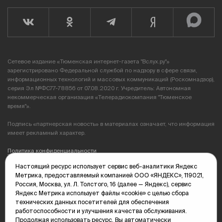
Сетевое издание «Тюменская интернет-газета "Вслух.ру"»
зарегистрировано Федеральной службой по надзору в сфере связи,
информационных технологий и массовых коммуникаций (Роскомнадзор),
серия Эл №ФС77-78856 от 07.08.2020 г. Учредитель: Автономная
некоммерческая организация «Телерадиокомпания "Тюменское
время"».
Подпись «партнерская новость» в материалах означает, что информация
имеет рекламный характер.
Политика конфиденциальности
Настоящий ресурс использует сервис веб-аналитики Яндекс
Редакция: 625035, Тюмень, пр. Геологоразведчиков, 28А
Метрика, предоставляемый компанией ООО «ЯНДЕКС», 119021,
(3452) 68-89-05
Россия, Москва, ул. Л. Толстого, 16 (далее — Яндекс), сервис
edit@vsluh.ru
Яндекс Метрика использует файлы «cookie» с целью сбора
технических данных посетителей для обеспечения
Главный редактор: Панкина Т.Ю.
работоспособности и улучшения качества обслуживания.
kika@vsluh.ru
Продолжая использовать ресурс, Вы автоматически