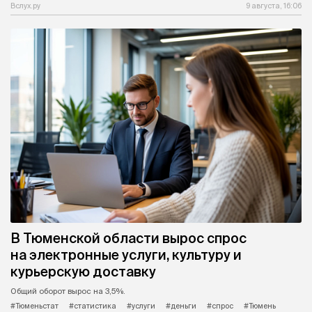
Вслух.ру
9 августа, 16:06
В Тюменской области вырос спрос
на электронные услуги, культуру и
курьерскую доставку
Общий оборот вырос на 3,5%.
#Тюменьстат
#статистика
#услуги
#деньги
#спрос
#Тюмень