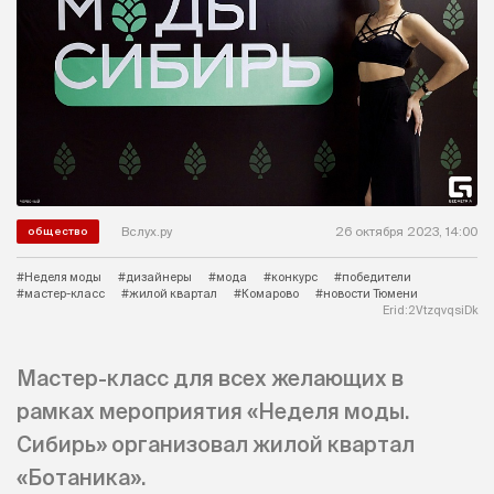
Вслух.ру
26 октября 2023, 14:00
общество
#Неделя моды
#дизайнеры
#мода
#конкурс
#победители
#мастер-класс
#жилой квартал
#Комарово
#новости Тюмени
Erid:2VtzqvqsiDk
Мастер-класс для всех желающих в
рамках мероприятия «Неделя моды.
Сибирь» организовал жилой квартал
«Ботаника».