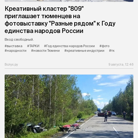
Креативный кластер "809"
приглашает тюменцев на
фотовыставку "Разные рядом" к Году
единства народов России
Вход свободный.
#выставка
#ТАРКИ
#Год единства народов России
#фото
#народности
#новости Тюмени
#креативные индустрии
#тк
Вслух.ру
9 августа, 12:46