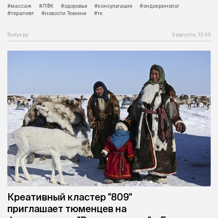
#массаж
#ЛФК
#здоровье
#консультация
#эндокринолог
#терапевт
#новости Тюмени
#тк
Вслух.ру
9 августа, 13:46
Креативный кластер "809"
приглашает тюменцев на