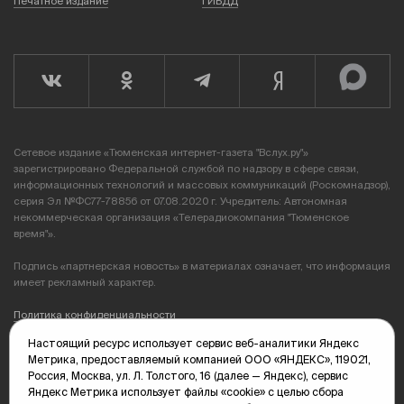
Печатное издание
ГИБДД
Сетевое издание «Тюменская интернет-газета "Вслух.ру"»
зарегистрировано Федеральной службой по надзору в сфере связи,
информационных технологий и массовых коммуникаций (Роскомнадзор),
серия Эл №ФС77-78856 от 07.08.2020 г. Учредитель: Автономная
некоммерческая организация «Телерадиокомпания "Тюменское
время"».
Подпись «партнерская новость» в материалах означает, что информация
имеет рекламный характер.
Политика конфиденциальности
Настоящий ресурс использует сервис веб-аналитики Яндекс
Редакция: 625035, Тюмень, пр. Геологоразведчиков, 28А
Метрика, предоставляемый компанией ООО «ЯНДЕКС», 119021,
(3452) 68-89-05
Россия, Москва, ул. Л. Толстого, 16 (далее — Яндекс), сервис
edit@vsluh.ru
Яндекс Метрика использует файлы «cookie» с целью сбора