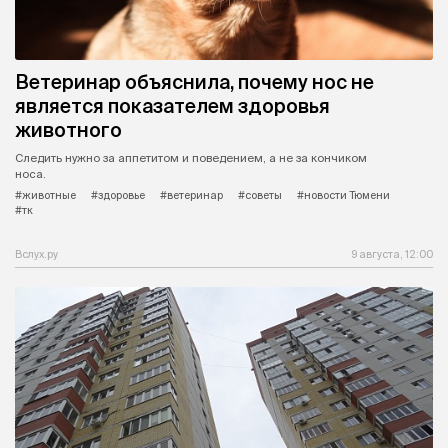
Ветеринар объяснила, почему нос не
является показателем здоровья
животного
Следить нужно за аппетитом и поведением, а не за кончиком
носа.
#животные
#здоровье
#ветеринар
#советы
#новости Тюмени
#тк
Вслух.ру
9 августа, 12:00