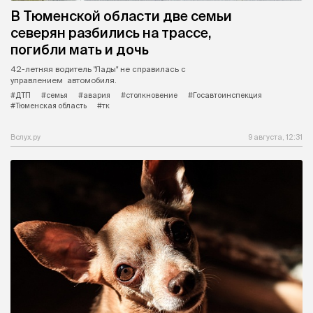
В Тюменской области две семьи
северян разбились на трассе,
погибли мать и дочь
42-летняя водитель "Лады" не справилась с
управлением автомобиля.
#ДТП
#семья
#авария
#столкновение
#Госавтоинспекция
#Тюменская область
#тк
Вслух.ру
9 августа, 12:31