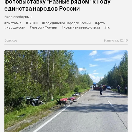
фотовыставку "Разные рядом" к Году
единства народов России
Вход свободный.
#выставка
#ТАРКИ
#Год единства народов России
#фото
#народности
#новости Тюмени
#креативные индустрии
#тк
Вслух.ру
9 августа, 12:46