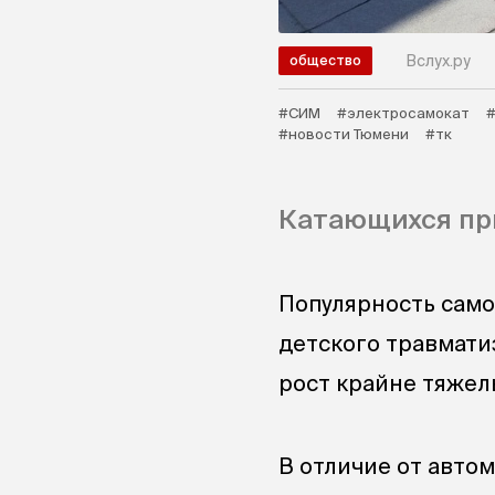
Вслух.ру
общество
#СИМ
#электросамокат
#новости Тюмени
#тк
Катающихся пр
Популярность само
детского травмати
рост крайне тяжел
В отличие от авто