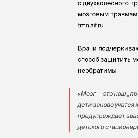
с двухколесного т
мозговым травмам 
tmn.aif.ru.
Врачи подчеркива
способ защитить мо
необратимы.
«Мозг — это наш „пр
дети заново учатся 
предупреждает зав
детского стационар