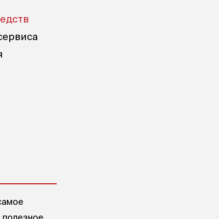
редств
 сервиса
я
самое
е полезное