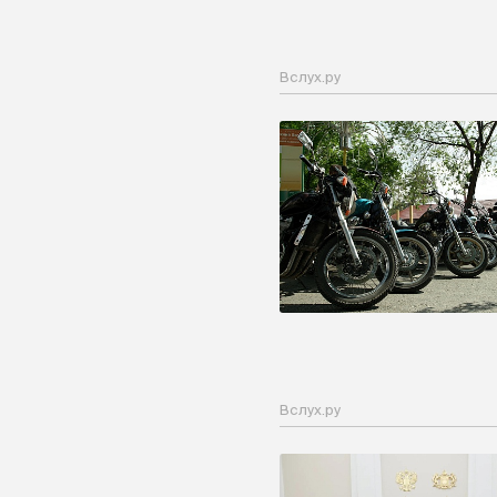
Вслух.ру
Вслух.ру