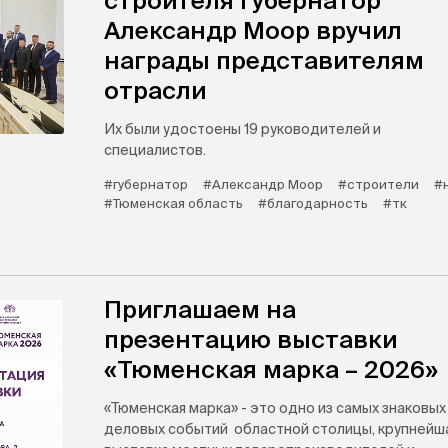
строителя губернатор
Александр Моор вручил
награды представителям
отрасли
Их были удостоены 19 руководителей и
специалистов.
#губернатор
#Александр Моор
#строители
#
#Тюменская область
#благодарность
#тк
Приглашаем на
презентацию выставки
«Тюменская марка – 2026»
«Тюменская марка» - это одно из самых знаковых
деловых событий областной столицы, крупнейш