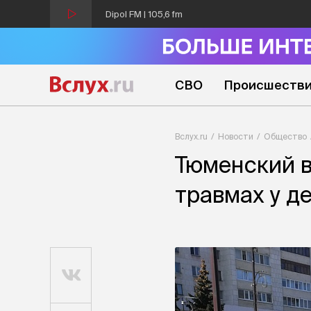
Dipol FM | 105,6 fm
СВО
Происшеств
Вслух.ru
Новости
Общество
Тюменский в
травмах у д