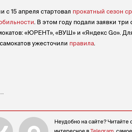
и с 15 апреля стартовал
прокатный сезон с
обильности
. В этом году подали заявки три
окатов: «ЮРЕНТ», «ВУШ» и «Яндекс Go». Дл
осамокатов ужесточили
правила
.
..
Неудобно на сайте? Читайте 
интересное в
Telegram
, само