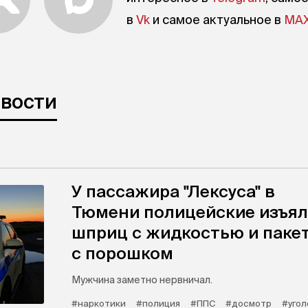
в
Vk
и самое актуальное в
MA
овости
У пассажира "Лексуса" в
Тюмени полицейские изъя
шприц с жидкостью и паке
с порошком
Мужчина заметно нервничал.
#наркотики
#полиция
#ППС
#досмотр
#угол