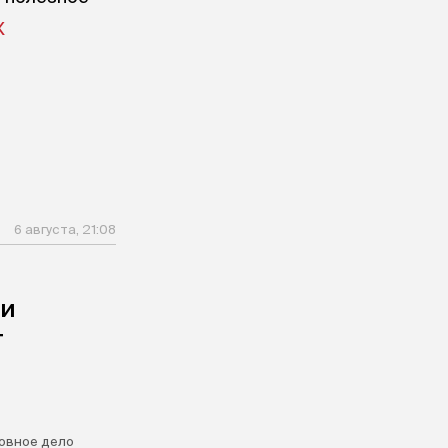
X
6 августа, 21:08
ли
т
овное дело