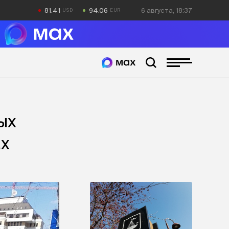
81.41
94.06
6 августа, 18:37
ых
ах