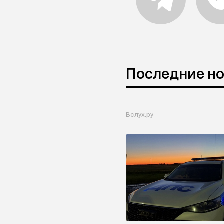
Последние н
Вслух.ру