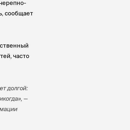
 черепно-
ь, сообщает
нственный
тей, часто
ет долгой:
икогда», —
имации