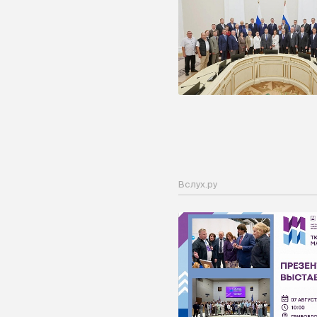
Вслух.ру