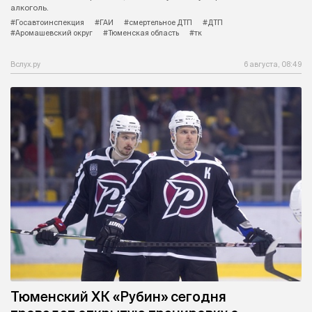
алкоголь.
#Госавтоинспекция
#ГАИ
#смертельное ДТП
#ДТП
#Аромашевский округ
#Тюменская область
#тк
Вслух.ру
6 августа, 08:49
Тюменский ХК «Рубин» сегодня