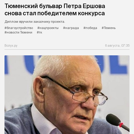
Тюменский бульвар Петра Ершова
снова стал победителем конкурса
Диплом вручили заказчику проекта.
#благоустройство
#нацпроекты
#награда
#победа
#Тюмень
#новости Тюмени
#тк
Вслух.ру
6 августа, 07:35