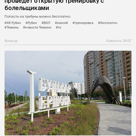
проведет открытую тренировку с
болельщиками
Попасть на трибуны можно бесплатно.
#ХК Рубин
#Рубин
#ВХЛ
#хоккей
#тренировка
#бесплатно
#Тюмень
#новости Тюмени
#тк
Вслух.ру
6 августа, 08:07