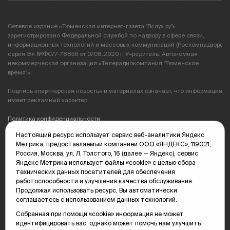
Сетевое издание «Тюменская интернет-газета "Вслух.ру"»
зарегистрировано Федеральной службой по надзору в сфере связи,
информационных технологий и массовых коммуникаций (Роскомнадзор),
серия Эл №ФС77-78856 от 07.08.2020 г. Учредитель: Автономная
некоммерческая организация «Телерадиокомпания "Тюменское
время"».
Подпись «партнерская новость» в материалах означает, что информация
имеет рекламный характер.
Политика конфиденциальности
Настоящий ресурс использует сервис веб-аналитики Яндекс
Редакция: 625035, Тюмень, пр. Геологоразведчиков, 28А
Метрика, предоставляемый компанией ООО «ЯНДЕКС», 119021,
(3452) 68-89-05
Россия, Москва, ул. Л. Толстого, 16 (далее — Яндекс), сервис
edit@vsluh.ru
Яндекс Метрика использует файлы «cookie» с целью сбора
технических данных посетителей для обеспечения
Главный редактор: Панкина Т.Ю.
работоспособности и улучшения качества обслуживания.
kika@vsluh.ru
Продолжая использовать ресурс, Вы автоматически
соглашаетесь с использованием данных технологий.
По вопросам рекламы:
(3452) 68-89-78
Собранная при помощи «cookie» информация не может
kotovaev@sibinformburo.ru
идентифицировать вас, однако может помочь нам улучшить