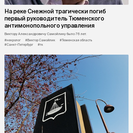
На реке Снежной трагически погиб
первый руководитель Тюменского
антимонопольного управления
Виктору Александровичу Самойлику было 76 лет.
#некролог
#Виктор Самойлик
#Тюменская область
#Санкт-Петербург
#тк