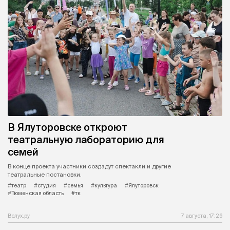
В Ялуторовске откроют
театральную лабораторию для
семей
В конце проекта участники создадут спектакли и другие
театральные постановки.
#театр
#студия
#семья
#культура
#Ялуторовск
#Тюменская область
#тк
Вслух.ру
7 августа, 17:26