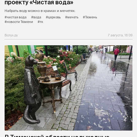
проекту «Чистая вода»
Набрать воду можно в храмах и мечетях.
#чистая вода
#вода
#церковь
#мечеть
#Тюмень
#новости Тюмени
#тк
Вслух.ру
7 августа, 16:09