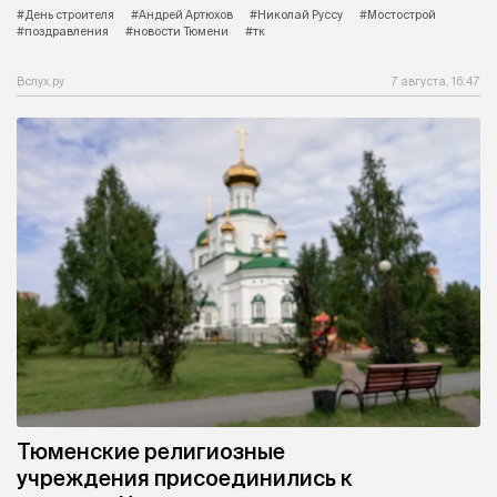
#День строителя
#Андрей Артюхов
#Николай Руссу
#Мостострой
#поздравления
#новости Тюмени
#тк
Вслух.ру
7 августа, 16:47
Тюменские религиозные
учреждения присоединились к