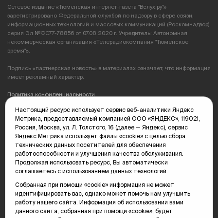
Сетевое издание «Тюменская интернет-газета "Вслух.ру"»
зарегистрировано Федеральной службой по надзору в сфере связи,
информационных технологий и массовых коммуникаций (Роскомнадзор),
серия Эл №ФС77-78856 от 07.08.2020 г. Учредитель: Автономная
некоммерческая организация «Телерадиокомпания "Тюменское
время"».
Подпись «партнерская новость» в материалах означает, что информация
имеет рекламный характер.
Политика конфиденциальности
Настоящий ресурс использует сервис веб-аналитики Яндекс
Редакция: 625035, Тюмень, пр. Геологоразведчиков, 28А
Метрика, предоставляемый компанией ООО «ЯНДЕКС», 119021,
(3452) 68-89-05
Россия, Москва, ул. Л. Толстого, 16 (далее — Яндекс), сервис
edit@vsluh.ru
Яндекс Метрика использует файлы «cookie» с целью сбора
технических данных посетителей для обеспечения
Главный редактор: Панкина Т.Ю.
работоспособности и улучшения качества обслуживания.
kika@vsluh.ru
Продолжая использовать ресурс, Вы автоматически
соглашаетесь с использованием данных технологий.
По вопросам рекламы:
(3452) 68-89-78
Собранная при помощи «cookie» информация не может
kotovaev@sibinformburo.ru
идентифицировать вас, однако может помочь нам улучшить
mim@vsluh.ru
работу нашего сайта. Информация об использовании вами
данного сайта, собранная при помощи «cookie», будет