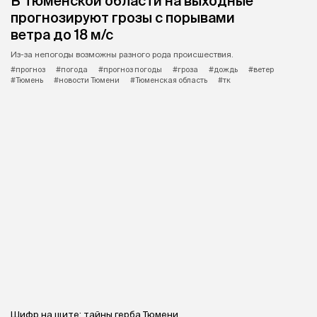
В Тюменской области на выходные
прогнозируют грозы с порывами
ветра до 18 м/с
Из-за непогоды возможны разного рода происшествия.
#прогноз
#погода
#прогноз погоды
#гроза
#дождь
#ветер
#Тюмень
#новости Тюмени
#Тюменская область
#тк
Шифр на щите: тайны герба Тюмени