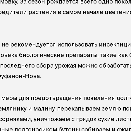
мовку. За сезон рождается всего одно поко
редители растения в самом начале цветения
 не рекомендуется использовать инсектици
ловека биологические препараты, такие как
е последнего сбора урожая можно обработат
Фуфанон-Нова.
 меры для предотвращения появления долг
емлянику и малину, перекапываем землю по
сорняками, уничтожаем с грядок сухие лист
ные долгоносиком бутоны собираем и сжиг