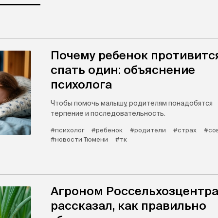
Почему ребенок противитс
спать один: объяснение
психолога
Чтобы помочь малышу, родителям понадобятся
терпение и последовательность.
#психолог
#ребенок
#родители
#страх
#со
#новости Тюмени
#тк
Агроном Россельхозцентр
рассказал, как правильно