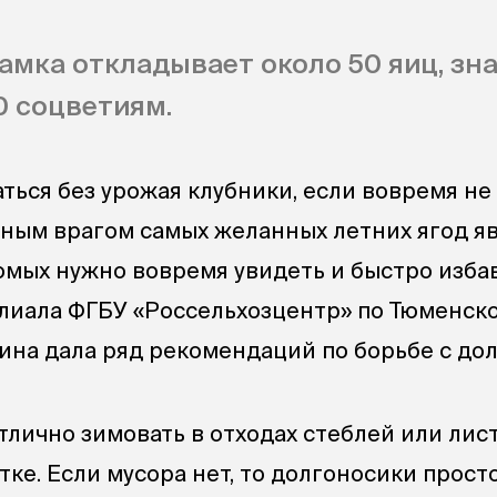
амка откладывает около 50 яиц, зна
0 соцветиям.
аться без урожая клубники, если вовремя не
ным врагом самых желанных летних ягод я
омых нужно вовремя увидеть и быстро изба
илиала ФГБУ «Россельхозцентр» по Тюменск
ина дала ряд рекомендаций по борьбе с до
лично зимовать в отходах стеблей или лист
тке. Если мусора нет, то долгоносики прост