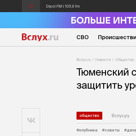
Dipol FM | 105,6 fm
СВО
Происшеств
Вслух.ru
Новости
Общество
Тюменский с
защитить ур
Вслух.ру
общество
#клубника
#советы
#дач