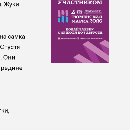
и. Жуки
дна самка
 Спустя
. Они
ередине
ки,