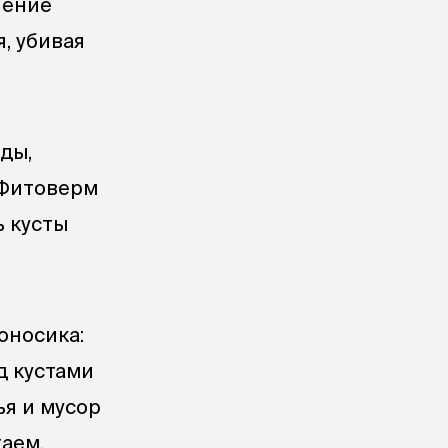
ление
, убивая
ды,
 Фитоверм
ь кусты
оносика:
д кустами
ья и мусор
аем,