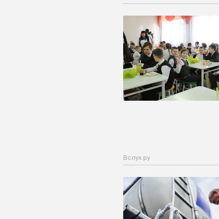
Вслух.ру