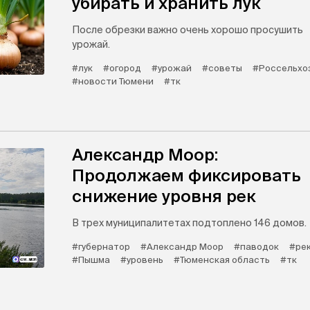
убирать и хранить лук
После обрезки важно очень хорошо просушить
урожай.
#лук
#огород
#урожай
#советы
#Россельхо
#новости Тюмени
#тк
Александр Моор:
Продолжаем фиксировать
снижение уровня рек
В трех муниципалитетах подтоплено 146 домов.
#губернатор
#Александр Моор
#паводок
#ре
#Пышма
#уровень
#Тюменская область
#тк