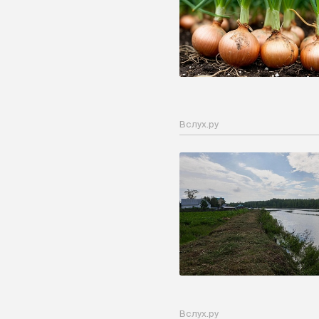
Вслух.ру
Вслух.ру