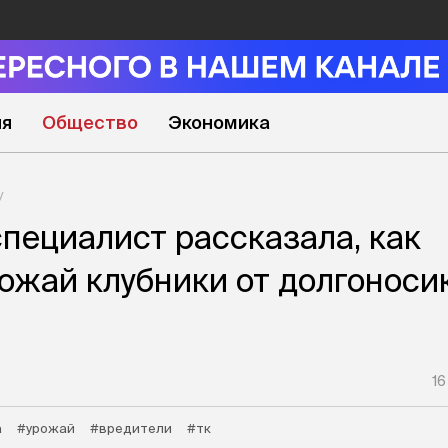
ия
Общество
Экономика
пециалист рассказала, как
ожай клубники от долгоноси
16
а
#урожай
#вредители
#тк