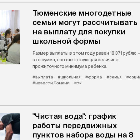
Тюменские многодетные
семьи могут рассчитывать
на выплату для покупки
школьной формы
Размер выплаты в этом году равен 18 371 рублю –
это сумма, соответствующая величине
прожиточного минимума ребенка.
#выплата
#школьная
#форма
#семья
#соци
#новости Тюмени
#тк
"Чистая вода": график
работы передвижных
пунктов набора воды на 8