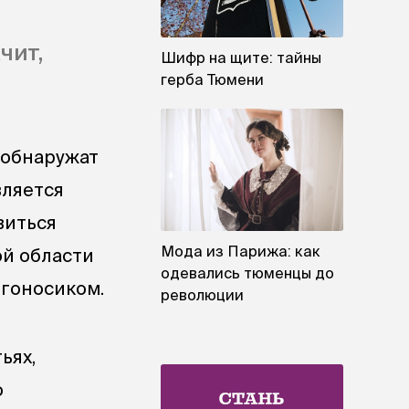
чит,
Шифр на щите: тайны
герба Тюмени
 обнаружат
вляется
виться
Мода из Парижа: как
ой области
одевались тюменцы до
лгоносиком.
революции
ьях,
о