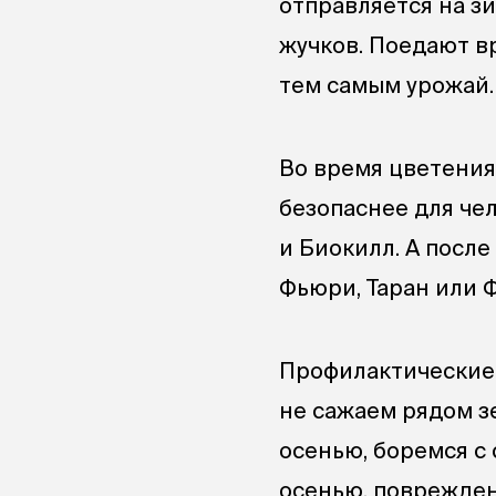
отправляется на зи
жучков. Поедают в
тем самым урожай.
Во время цветения
безопаснее для че
и Биокилл. А посл
Фьюри, Таран или 
Профилактические
не сажаем рядом з
осенью, боремся с 
осенью, поврежден