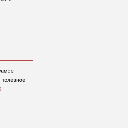
самое
е полезное
X