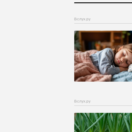
Вслух.ру
Вслух.ру