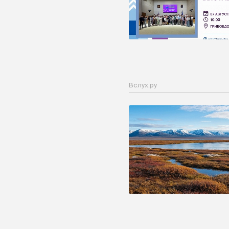
Вслух.ру