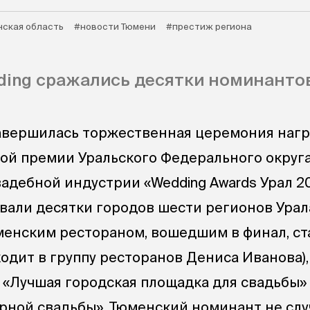
ская область
#новости Тюмени
#престиж региона
ing сражались десятки номинантов
завершилась торжественная церемония наг
ой премии Уральского Федерального округа
адебной индустрии «Wedding Awards Урал 20
овали десятки городов шести регионов Урал
енским рестораном, вошедшим в финал, ст
дит в группу ресторанов Дениса Иванова), 
: «Лучшая городская площадка для свадьбы»
рной свадьбы». Тюменский номинант не слу