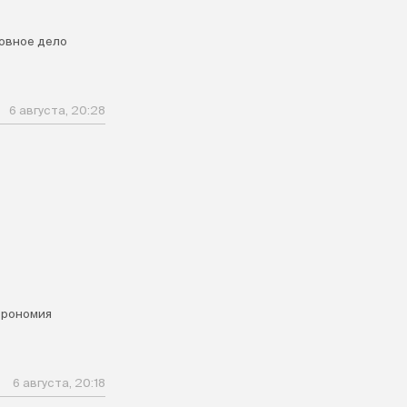
овное дело
6 августа, 20:28
я
трономия
6 августа, 20:18