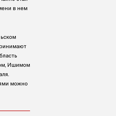
мени в нем
льском
 принимают
бласть
ком, Ишимом
аля.
иями можно