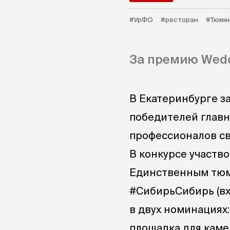
#УрФО
#ресторан
#Тюмен
За премию Wedd
В Екатеринбурге 
победителей главн
профессионалов св
В конкурсе участв
Единственным тюм
#СибирьСибирь (вхо
в двух номинациях
площадка для каме