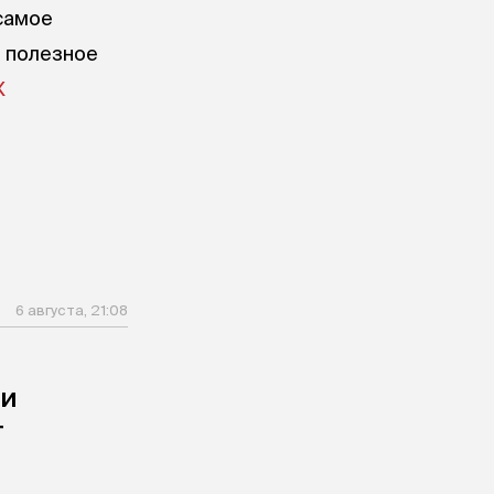
самое
е полезное
X
6 августа, 21:08
ли
т