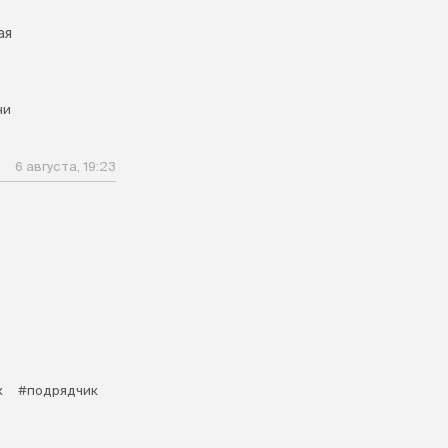
ая
ни
6 августа, 19:23
к
#подрядчик