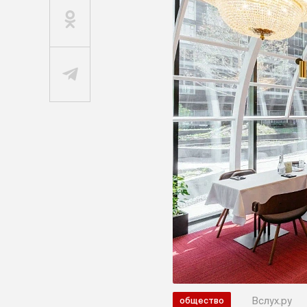
Вслух.ру
общество