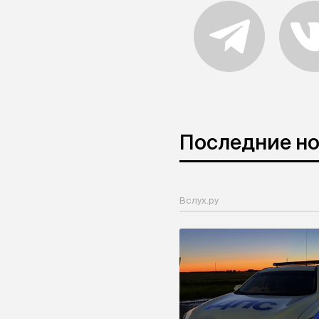
Последние н
Вслух.ру