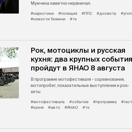
Мужчина заметно нервничал.
#наркотики
#полиция
#ППС
#досмотр
#угол
#новости Тюмени
#тк
Рок, мотоциклы и русская
кухня: два крупных событи
пройдут в ЯНАО 8 августа
В программе мотофестиваля - соревнования,
мотопробег, показательные выступления и рок-
хиты.
#мотофестиваль
#событие
#программа
#гас
#кухня
#авто
#ЯНАО
#тк