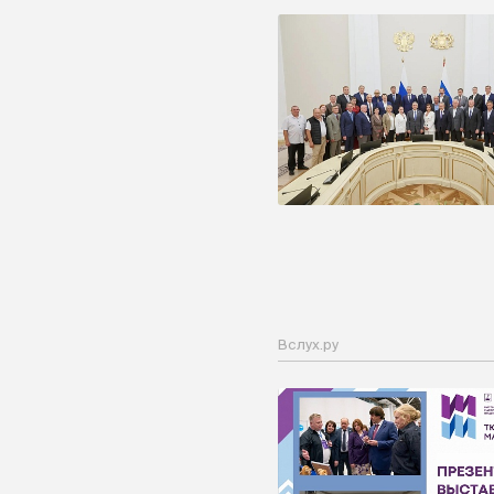
Вслух.ру