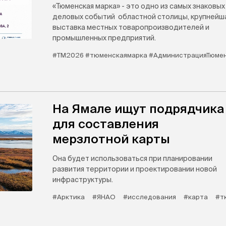
«Тюменская марка» - это одно из самых знаковых
деловых событий областной столицы, крупнейш
выставка местных товаропроизводителей и
промышленных предприятий.
#ТМ2026 #тюменскаямарка #АдминистрацияТюме
На Ямале ищут подрядчика
для составления
мерзлотной карты
Она будет использоваться при планировании
развития территории и проектировании новой
инфраструктуры.
#Арктика
#ЯНАО
#исследования
#карта
#т