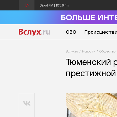
Dipol FM | 105,6 fm
СВО
Происшеств
Вслух.ru
Новости
Общество
Тюменский р
престижной