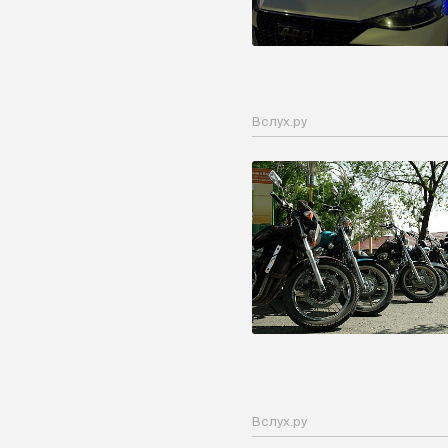
Вслух.ру
Вслух.ру