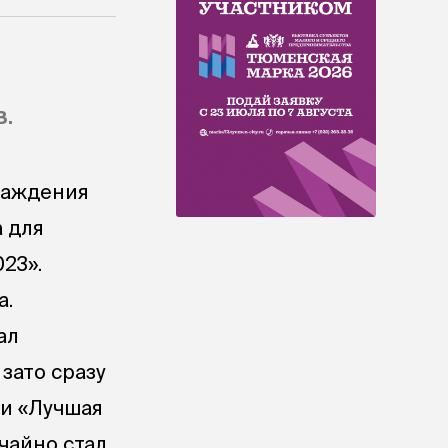
.
раждения
 для
23».
а.
ал
зато сразу
 и «Лучшая
чайно стал