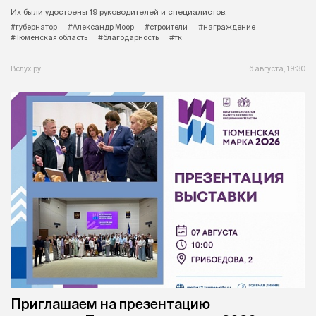
Их были удостоены 19 руководителей и специалистов.
#губернатор
#Александр Моор
#строители
#награждение
#Тюменская область
#благодарность
#тк
Вслух.ру
6 августа, 19:30
Приглашаем на презентацию