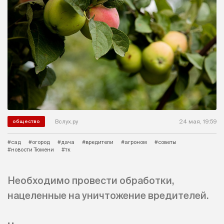
Вслух.ру
24 мая, 19:59
общество
#сад
#огород
#дача
#вредители
#агроном
#советы
#новости Тюмени
#тк
Необходимо провести обработки,
нацеленные на уничтожение вредителей.