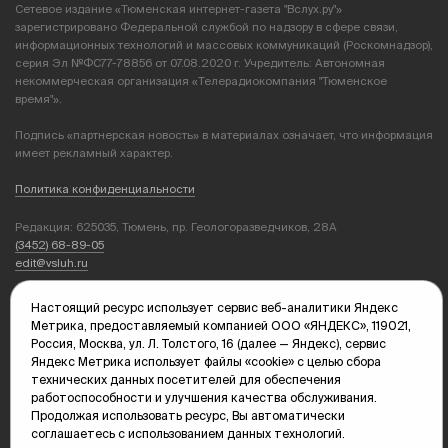
Сетевое издание «Тюменская интернет-газета "Вслух.ру"»
зарегистрировано Федеральной службой по надзору в сфере связи,
информационных технологий и массовых коммуникаций (Роскомнадзор),
серия Эл №ФС77-78856 от 07.08.2020 г. Учредитель: Автономная
некоммерческая организация «Телерадиокомпания "Тюменское
время"».
Подпись «партнерская новость» в материалах означает, что информация
имеет рекламный характер.
Политика конфиденциальности
Редакция: 625035, Тюмень, пр. Геологоразведчиков, 28А
(3452) 68-89-05
edit@vsluh.ru
Главный редактор: Панкина Т.Ю.
Настоящий ресурс использует сервис веб-аналитики Яндекс
kika@vsluh.ru
Метрика, предоставляемый компанией ООО «ЯНДЕКС», 119021,
Россия, Москва, ул. Л. Толстого, 16 (далее — Яндекс), сервис
По вопросам рекламы:
Яндекс Метрика использует файлы «cookie» с целью сбора
(3452) 68-89-78
технических данных посетителей для обеспечения
kotovaev@sibinformburo.ru
работоспособности и улучшения качества обслуживания.
mim@vsluh.ru
Продолжая использовать ресурс, Вы автоматически
соглашаетесь с использованием данных технологий.