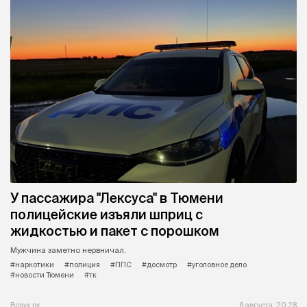
У пассажира "Лексуса" в Тюмени
полицейские изъяли шприц с
жидкостью и пакет с порошком
Мужчина заметно нервничал.
#наркотики
#полиция
#ППС
#досмотр
#уголовное дело
#новости Тюмени
#тк
Вслух.ру
6 августа, 20:28