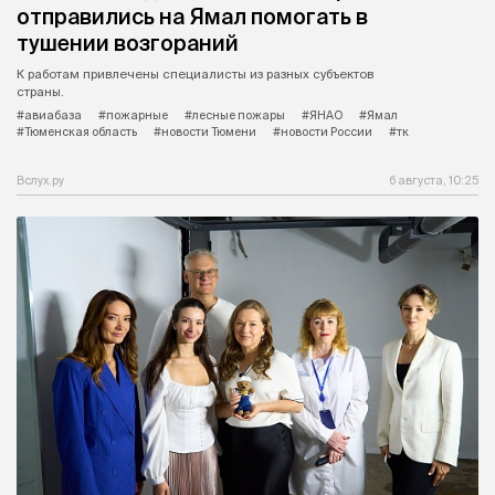
отправились на Ямал помогать в
тушении возгораний
К работам привлечены специалисты из разных субъектов
страны.
#авиабаза
#пожарные
#лесные пожары
#ЯНАО
#Ямал
#Тюменская область
#новости Тюмени
#новости России
#тк
Вслух.ру
6 августа, 10:25