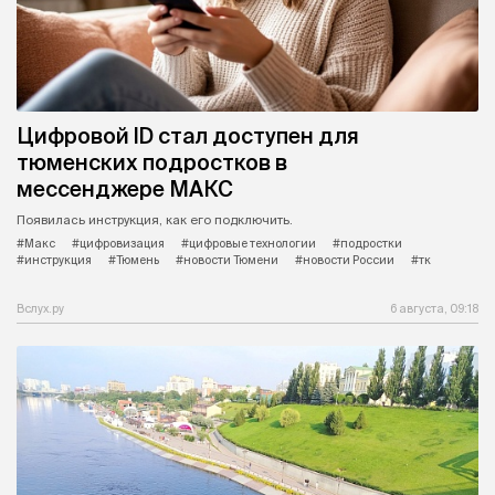
Цифровой ID стал доступен для
тюменских подростков в
мессенджере МАКС
Появилась инструкция, как его подключить.
#Макс
#цифровизация
#цифровые технологии
#подростки
#инструкция
#Тюмень
#новости Тюмени
#новости России
#тк
Вслух.ру
6 августа, 09:18