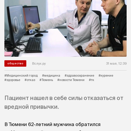
Вслух.ру
31 мая, 12:39
общество
#Медицинский город
#медицина
#здравоохранение
#курение
#здоровье
#отказ
#Тюмень
#новости Тюмени
#тк
Пациент нашел в себе силы отказаться от
вредной привычки.
В Тюмени 62-летний мужчина обратился