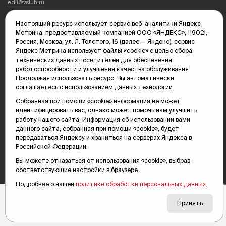
edit@vsluh.ru
Главный редактор: Панкина Т.Ю.
Настоящий ресурс использует сервис веб-аналитики Яндекс
kika@vsluh.ru
Метрика, предоставляемый компанией ООО «ЯНДЕКС», 119021,
Россия, Москва, ул. Л. Толстого, 16 (далее — Яндекс), сервис
По вопросам рекламы:
Яндекс Метрика использует файлы «cookie» с целью сбора
(3452) 68-89-78
технических данных посетителей для обеспечения
kotovaev@sibinformburo.ru
работоспособности и улучшения качества обслуживания.
mim@vsluh.ru
Продолжая использовать ресурс, Вы автоматически
соглашаетесь с использованием данных технологий.
Собранная при помощи «cookie» информация не может
идентифицировать вас, однако может помочь нам улучшить
работу нашего сайта. Информация об использовании вами
данного сайта, собранная при помощи «cookie», будет
передаваться Яндексу и храниться на серверах Яндекса в
Российской Федерации.
© 2000-2026 Тюменская интернет-газета «Вслух.ру»
16+
Карта сайта
Вы можете отказаться от использования «cookie», выбрав
соответствующие настройки в браузере.
Подробнее о нашей
политике обработки персональных данных
.
Принять