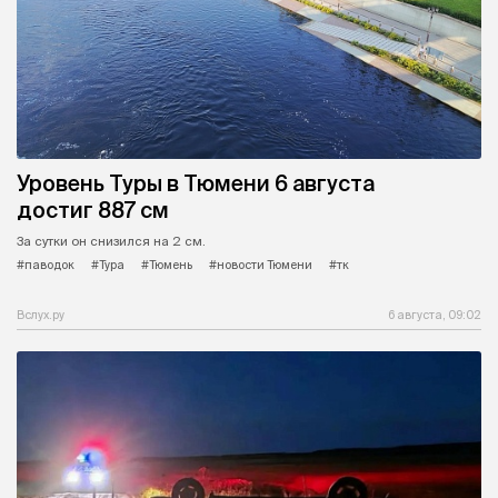
Уровень Туры в Тюмени 6 августа
достиг 887 см
За сутки он снизился на 2 см.
#паводок
#Тура
#Тюмень
#новости Тюмени
#тк
Вслух.ру
6 августа, 09:02