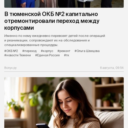
В тюменской ОКБ №2 капитально
отремонтировали переход между
корпусами
Именно по нему ежедневно перевозят детей после операций
и реанимации, сопровождают их на обследования и
специализированные процедуры.
#ОКБ №2
#переход
#корпус
#ремонт
#Ольга Швецова
#новости Тюмени
#Единая Россия
#тк
Вслух.ру
6 августа, 09:54