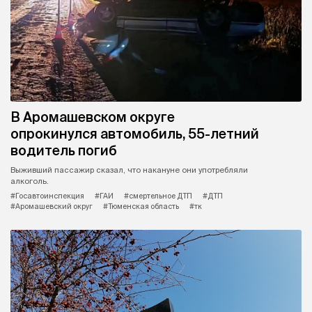
В Аромашевском округе
опрокинулся автомобиль, 55-летний
водитель погиб
Выживший пассажир сказал, что накануне они употребляли
алкоголь.
#Госавтоинспекция
#ГАИ
#смертельное ДТП
#ДТП
#Аромашевский округ
#Тюменская область
#тк