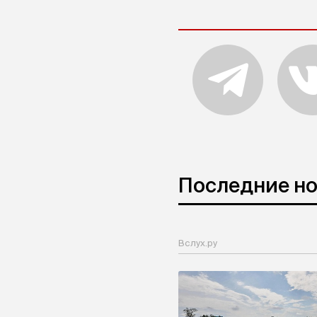
Последние н
Вслух.ру