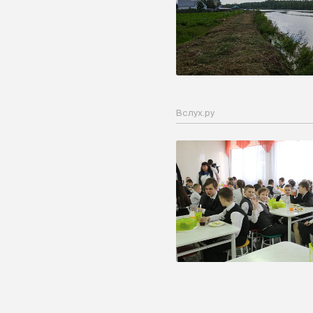
Вслух.ру