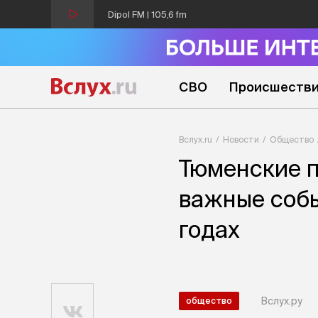
Dipol FM | 105,6 fm
СВО
Происшеств
Вслух.ru
Новости
Общество
Тюменские 
важные собы
годах
Вслух.ру
общество