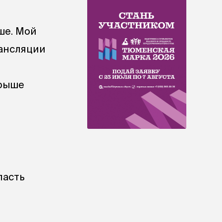
ше. Мой
рансляции
грыше
ласть