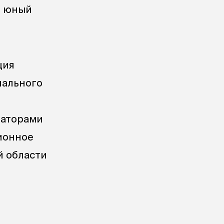
, юный
ция
нального
заторами
ионное
й области