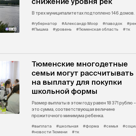
снижение уровня рек
В трех муниципалитетах подтоплено 146 домов.
#губернатор
#Александр Моор
#паводок
#ре
#Пышма
#уровень
#Тюменская область
#тк
Тюменские многодетные
семьи могут рассчитывать
на выплату для покупки
школьной формы
Размер выплаты в этом году равен 18 371 рублю –
это сумма, соответствующая величине
прожиточного минимума ребенка.
#выплата
#школьная
#форма
#семья
#соци
#новости Тюмени
#тк