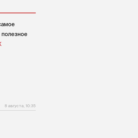
самое
е полезное
X
8 августа, 10:35