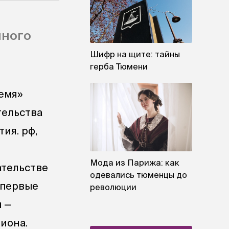
нного
Шифр на щите: тайны
герба Тюмени
ремя»
тельства
ия. рф,
Мода из Парижа: как
ательстве
одевались тюменцы до
Впервые
революции
ы —
иона.