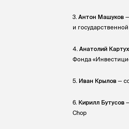
3.
Антон Машуков
—
и государственно
4.
Анатолий Карту
Фонда «Инвестици
5.
Иван Крылов
— с
6.
Кирилл Бутусов
—
Chop