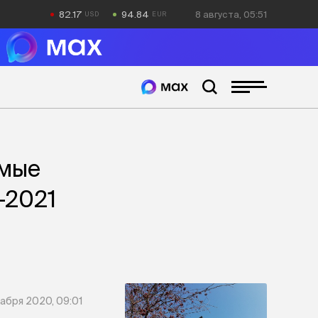
82.17
94.84
8 августа, 05:51
амые
-2021
абря 2020, 09:01