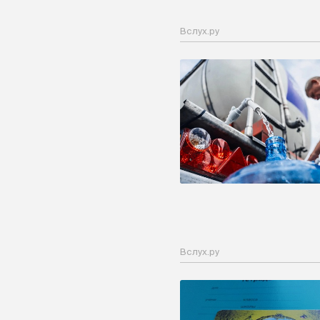
Вслух.ру
Вслух.ру