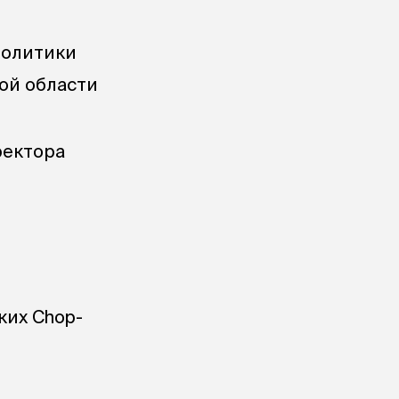
политики
ой области
ректора
ких Chop-