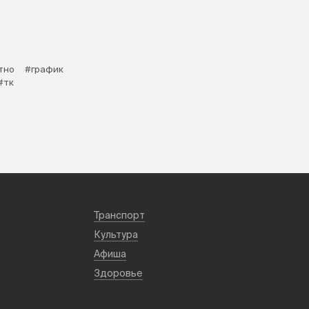
тно
#график
#тк
Транспорт
Культура
Афиша
Здоровье