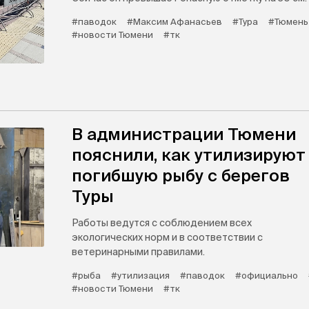
#паводок
#Максим Афанасьев
#Тура
#Тюмень
#новости Тюмени
#тк
В администрации Тюмени
пояснили, как утилизируют
погибшую рыбу с берегов
Туры
Работы ведутся с соблюдением всех
экологических норм и в соответствии с
ветеринарными правилами.
#рыба
#утилизация
#паводок
#официально
#новости Тюмени
#тк