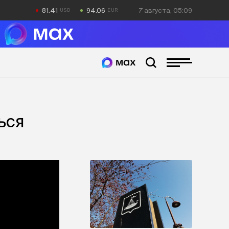
81.41
94.06
7 августа, 05:09
ься