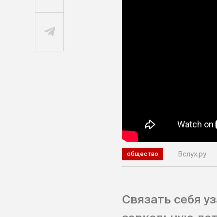
Вслух.ру
общество
Связать себя уз