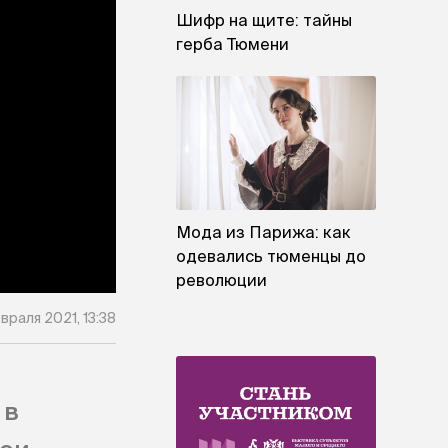
Шифр на щите: тайны
герба Тюмени
Мода из Парижа: как
одевались тюменцы до
революции
враля 2021, 13:38
 в