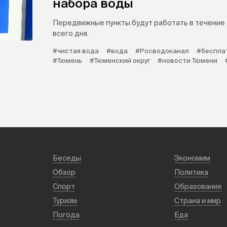
набора воды
Передвижные пункты будут работать в течение
всего дня.
#чистая вода
#вода
#Росводоканал
#беспла
#Тюмень
#Тюменский округ
#новости Тюмени
Беседы
Экономим
Обзор
Политика
Спорт
Образование
Туризм
Страна и мир
Погода
Еда