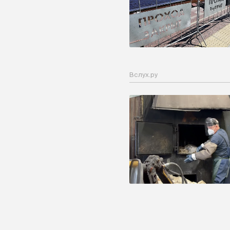
Вслух.ру