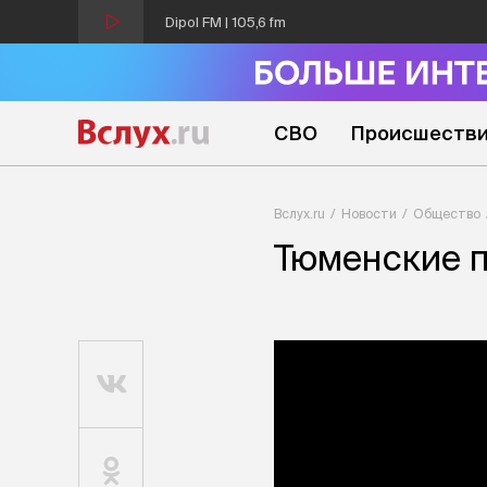
Dipol FM | 105,6 fm
СВО
Происшеств
Вслух.ru
Новости
Общество
Тюменские 