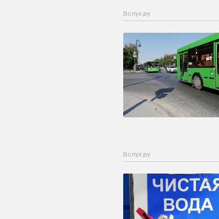
Вслух.ру
Вслух.ру