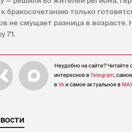
у — решили 85 жителей региона. Ге
к бракосочетанию только готовятс
ов не смущает разница в возрасте. 
у 71.
Неудобно на сайте? Читайте 
интересное в
Telegram
, само
в
Vk
и самое актуальное в
MA
овости