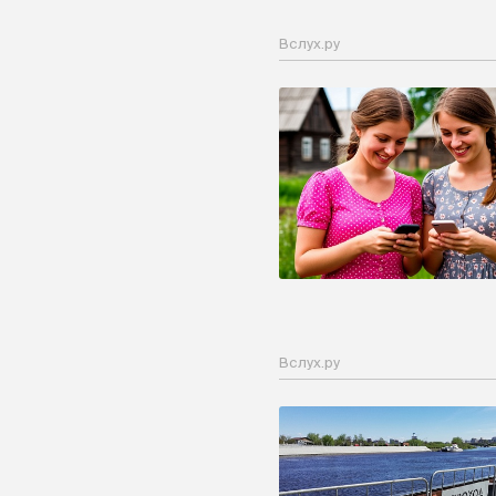
Вслух.ру
Вслух.ру