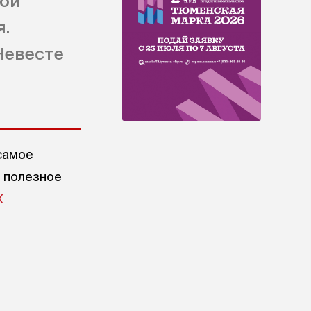
рои
я.
Невесте
самое
е полезное
X