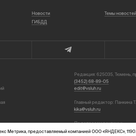
Новости
Темы новосте
ГИБДД
Редакция: 625035, Тюмень, п
(3452) 68-89-05
ий
edit@vsluh.ru
ная
Главный редактор: Панкина Т
kika@vsluh.ru
По вопросам рекламы:
ет,
(3452) 68-89-78
с Метрика, предоставляемый компанией ООО «ЯНДЕКС», 119021, Р