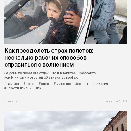
Как преодолеть страх полетов:
несколько рабочих способов
справиться с волнением
За день до перелета отдохните и выспитесь, избегайте
конфликтов и новостей об авиакатастрофах.
#самолет
#полет
#страх
#волнение
#советы
#авиация
#новости Тюмени
#тк
Вслух.ру
8 августа, 19:59