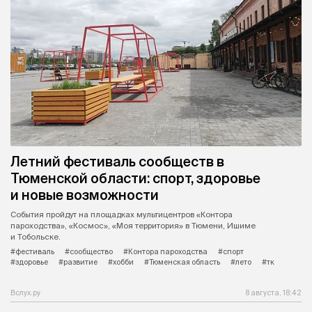
Летний фестиваль сообществ в
Тюменской области: спорт, здоровье
и новые возможности
События пройдут на площадках мультицентров «Контора
пароходства», «Космос», «Моя территория» в Тюмени, Ишиме
и Тобольске.
#фестиваль
#сообщество
#Контора пароходства
#спорт
#здоровье
#развитие
#хобби
#Тюменская область
#лето
#тк
Вслух.ру
8 августа, 18:42