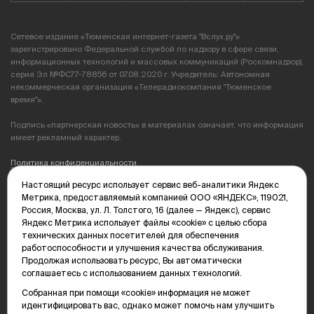
Сетевое издание «Тюменская интернет-газета "Вслух.ру"»
зарегистрировано Федеральной службой по надзору в сфере связи,
информационных технологий и массовых коммуникаций (Роскомнадзор),
серия Эл №ФС77-78856 от 07.08.2020 г. Учредитель: Автономная
некоммерческая организация «Телерадиокомпания "Тюменское
время"».
Подпись «партнерская новость» в материалах означает, что информация
имеет рекламный характер.
Политика конфиденциальности
Настоящий ресурс использует сервис веб-аналитики Яндекс
Редакция: 625035, Тюмень, пр. Геологоразведчиков, 28А
Метрика, предоставляемый компанией ООО «ЯНДЕКС», 119021,
(3452) 68-89-05
Россия, Москва, ул. Л. Толстого, 16 (далее — Яндекс), сервис
edit@vsluh.ru
Яндекс Метрика использует файлы «cookie» с целью сбора
технических данных посетителей для обеспечения
Главный редактор: Панкина Т.Ю.
работоспособности и улучшения качества обслуживания.
kika@vsluh.ru
Продолжая использовать ресурс, Вы автоматически
соглашаетесь с использованием данных технологий.
По вопросам рекламы:
(3452) 68-89-78
Собранная при помощи «cookie» информация не может
kotovaev@sibinformburo.ru
идентифицировать вас, однако может помочь нам улучшить