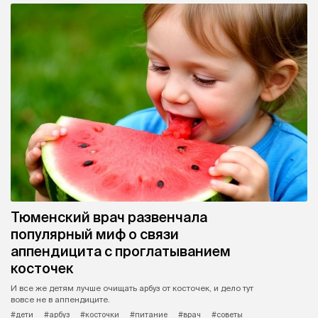
Тюменский врач развенчала
популярный миф о связи
аппендицита с проглатыванием
косточек
И все же детям лучше очищать арбуз от косточек, и дело тут
вовсе не в аппендиците.
#дети
#арбуз
#косточки
#питание
#врач
#советы