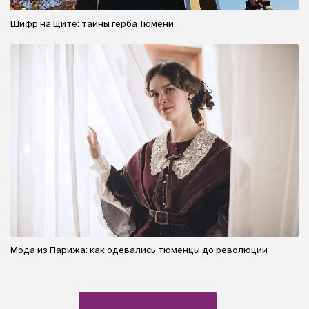
Шифр на щите: тайны герба Тюмени
Мода из Парижа: как одевались тюменцы до революции