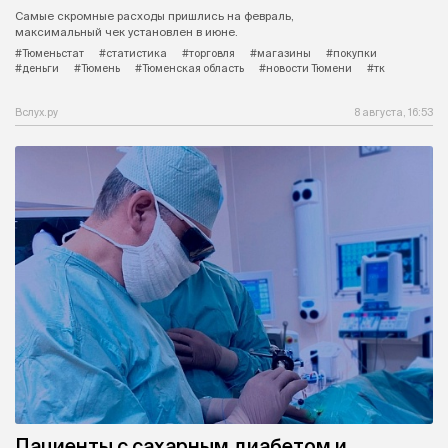
Самые скромные расходы пришлись на февраль,
максимальный чек установлен в июне.
#Тюменьстат
#статистика
#торговля
#магазины
#покупки
#деньги
#Тюмень
#Тюменская область
#новости Тюмени
#тк
Вслух.ру
8 августа, 16:53
Пациенты с сахарным диабетом и