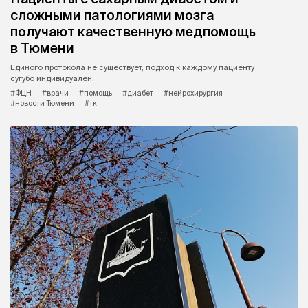
сложными патологиями мозга
получают качественную медпомощь
в Тюмени
Единого протокола не существует, подход к каждому пациенту
сугубо индивидуален.
#ФЦН
#врачи
#помощь
#диабет
#нейрохирургия
#новости Тюмени
#тк