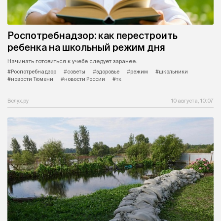
Роспотребнадзор: как перестроить
ребенка на школьный режим дня
Начинать готовиться к учебе следует заранее.
#Роспотребнадзор
#советы
#здоровье
#режим
#школьники
#новости Тюмени
#новости России
#тк
Вслух.ру
10 августа, 10:07