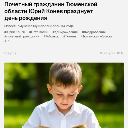
Почетный гражданин Тюменской
области Юрий Конев празднует
день рождения
Известному земляку исполнилось 84 года.
#Юрий Конев
#Петр Вагин
#день рождения
#поздравление
#почетный гражданин
#Тобольск
#Тюмень
#Тюменская область
#тк
Вслух.ру
10 августа, 10:17