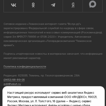
Сетевое издание «Тюменская интернет-газета "Вслух.ру"»
зарегистрировано Федеральной службой по надзору в сфере связи,
информационных технологий и массовых коммуникаций (Роскомнадзор),
серия Эл №ФС77-78856 от 07.08.2020 г. Учредитель: Автономная
некоммерческая организация «Телерадиокомпания "Тюменское
время"».
Подпись «партнерская новость» в материалах означает, что информация
имеет рекламный характер.
Политика конфиденциальности
Редакция: 625035, Тюмень, пр. Геологоразведчиков, 28А
(3452) 68-89-05
edit@vsluh.ru
Настоящий ресурс использует сервис веб-аналитики Яндекс
Главный редактор: Панкина Т.Ю.
Метрика, предоставляемый компанией ООО «ЯНДЕКС», 119021,
kika@vsluh.ru
Россия, Москва, ул. Л. Толстого, 16 (далее — Яндекс), сервис
Яндекс Метрика использует файлы «cookie» с целью сбора
По вопросам рекламы: