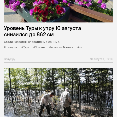
Уровень Туры к утру 10 августа
снизился до 862 см
Стали известны оперативные данные.
#паводок
#Тура
#Тюмень
#новости Тюмени
#тк
Вслух.ру
10 августа, 09:09