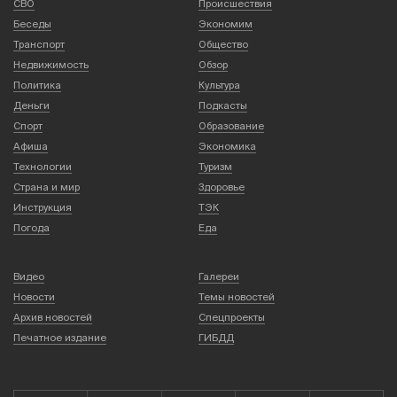
СВО
Происшествия
Беседы
Экономим
Транспорт
Общество
Недвижимость
Обзор
Политика
Культура
Деньги
Подкасты
Спорт
Образование
Афиша
Экономика
Технологии
Туризм
Страна и мир
Здоровье
Инструкция
ТЭК
Погода
Еда
Видео
Галереи
Новости
Темы новостей
Архив новостей
Спецпроекты
Печатное издание
ГИБДД