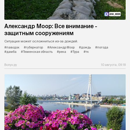
Александр Моор: Все внимание -
защитным сооружениям
Ситуация может осложниться из-за дождей.
#паводок
#губернатор
#Александр Моор
#дождь
#погода
#дамба
#Тюменская область
#река
#Тура
#тк
Вслух.ру
10 августа, 09:18