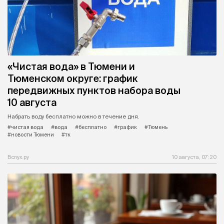
«Чистая вода» в Тюмени и
Тюменском округе: график
передвижных пунктов набора воды
10 августа
Набрать воду бесплатно можно в течение дня.
#чистая вода
#вода
#бесплатно
#график
#Тюмень
#новости Тюмени
#тк
Вслух.ру
10 августа, 07:20