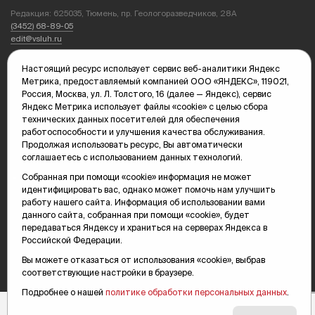
Редакция: 625035, Тюмень, пр. Геологоразведчиков, 28А
(3452) 68-89-05
edit@vsluh.ru
Главный редактор: Панкина Т.Ю.
Настоящий ресурс использует сервис веб-аналитики Яндекс
kika@vsluh.ru
Метрика, предоставляемый компанией ООО «ЯНДЕКС», 119021,
Россия, Москва, ул. Л. Толстого, 16 (далее — Яндекс), сервис
По вопросам рекламы:
Яндекс Метрика использует файлы «cookie» с целью сбора
(3452) 68-89-78
технических данных посетителей для обеспечения
kotovaev@sibinformburo.ru
работоспособности и улучшения качества обслуживания.
mim@vsluh.ru
Продолжая использовать ресурс, Вы автоматически
соглашаетесь с использованием данных технологий.
Собранная при помощи «cookie» информация не может
идентифицировать вас, однако может помочь нам улучшить
работу нашего сайта. Информация об использовании вами
данного сайта, собранная при помощи «cookie», будет
передаваться Яндексу и храниться на серверах Яндекса в
Российской Федерации.
© 2000-2026 Тюменская интернет-газета «Вслух.ру»
16+
Карта сайта
Вы можете отказаться от использования «cookie», выбрав
соответствующие настройки в браузере.
Подробнее о нашей
политике обработки персональных данных
.