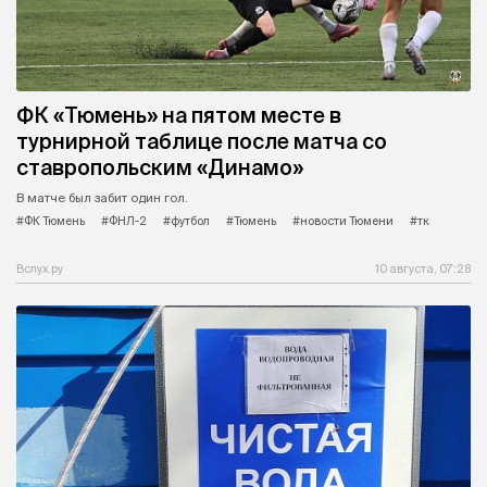
ФК «Тюмень» на пятом месте в
турнирной таблице после матча со
ставропольским «Динамо»
В матче был забит один гол.
#ФК Тюмень
#ФНЛ-2
#футбол
#Тюмень
#новости Тюмени
#тк
Вслух.ру
10 августа, 07:28