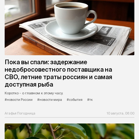
Пока вы спали: задержание
недобросовестного поставщика на
СВО, летние траты россиян и самая
доступная рыба
Коротко - о главном к этому часу.
#новости России
#новости мира
#события
#тк
Агафья Погодница
10 августа, 06:00