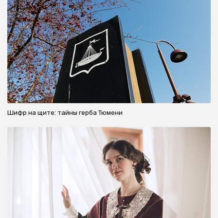
Шифр на щите: тайны герба Тюмени