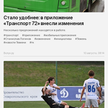
Стало удобнее: в приложение
«Транспорт 72» внесли изменения
Несколько предложений находятся в работе.
#транспорт
#приложение
#мобильные приложения
#Станислав Логинов
#изменения
#инициатива
#Тюмень
#новости Тюмени
#тк
Вслух.ру
10 августа, 08:14