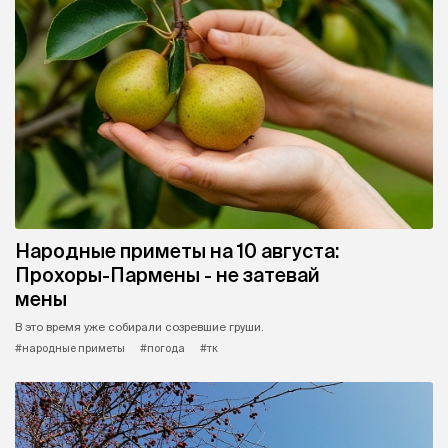
Народные приметы на 10 августа:
Прохоры-Пармены - не затевай
мены
В это время уже собирали созревшие груши.
#народные приметы
#погода
#тк