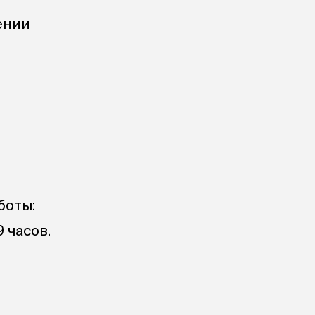
ении
аботы:
9 часов.