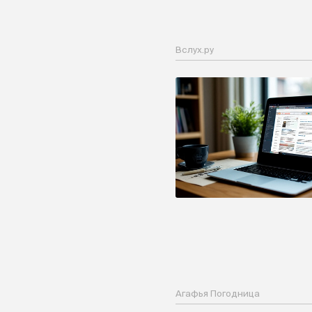
Вслух.ру
Агафья Погодница