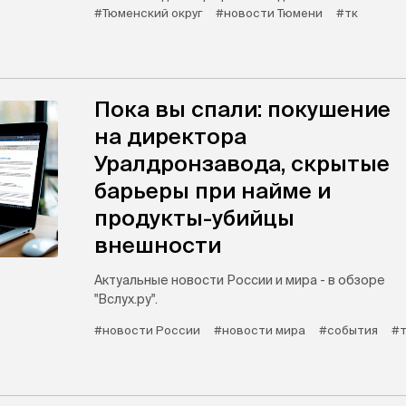
#Тюменский округ
#новости Тюмени
#тк
Пока вы спали: покушение
на директора
Уралдронзавода, скрытые
барьеры при найме и
продукты-убийцы
внешности
Актуальные новости России и мира - в обзоре
"Вслух.ру".
#новости России
#новости мира
#события
#т