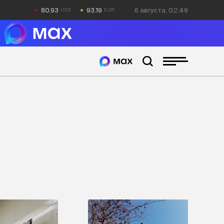
80.93
93.19
6 августа, 02:49