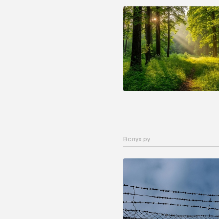
Вслух.ру