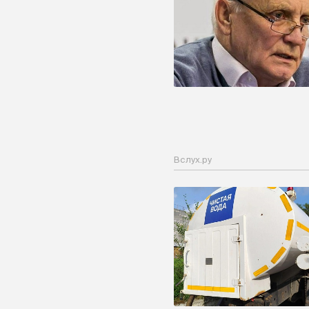
Вслух.ру