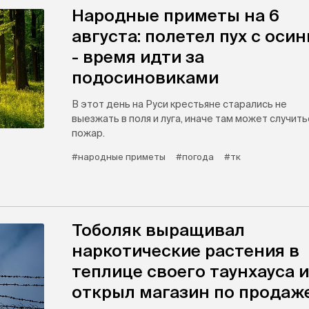
Народные приметы на 6
августа: полетел пух с оси
- время идти за
подосиновиками
В этот день на Руси крестьяне старались не
выезжать в поля и луга, иначе там может случить
пожар.
#народные приметы
#погода
#тк
Тоболяк выращивал
наркотические растения в
теплице своего таунхауса и
открыл магазин по продаж