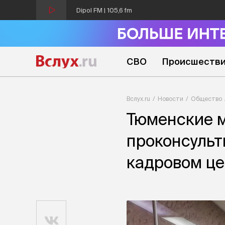
Dipol FM | 105,6 fm
СВО
Происшеств
Вслух.ru
Новости
Общество
Тюменские 
проконсульт
кадровом це