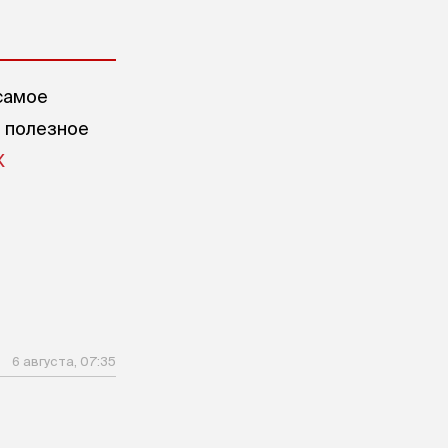
самое
е полезное
X
6 августа, 07:35