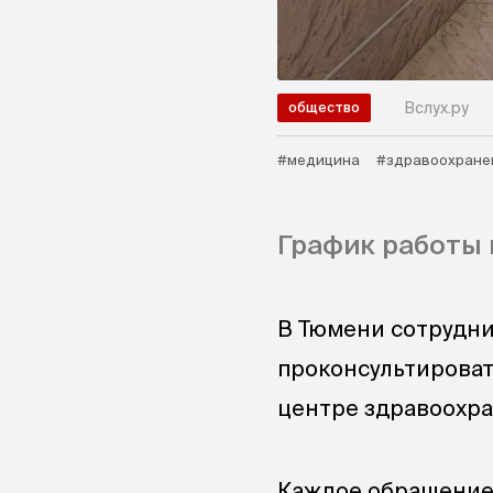
Вслух.ру
общество
#медицина
#здравоохране
График работы 
В Тюмени сотрудни
проконсультироват
центре здравоохра
Каждое обращение 