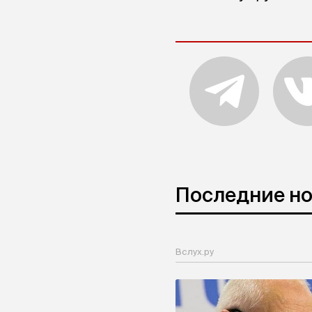
Последние н
Вслух.ру