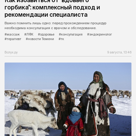
горбика": комплексный подход и
рекомендации специалиста
Важно помнить лишь одно: перед прохождением процедур
необходима консультация с врачом и обследование.
#массаж
#ЛФК
#здоровье
#консультация
#эндокринолог
#терапевт
#новости Тюмени
#тк
Вслух.ру
9 августа, 13:46