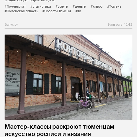
#Тюменьстат
#статистика
#услуги
#деньги
#спрос
#Тюмень
#Тюменская область
#новости Тюмени
#тк
Вслух.ру
9 августа, 15:42
Мастер-классы раскроют тюменцам
искусство росписи и вязания