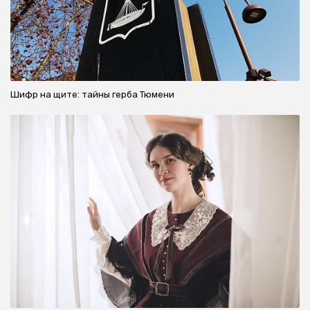
Шифр на щите: тайны герба Тюмени