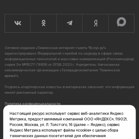
Сетевое издание «Тюменская интернет-газета "Вслух.ру"»
зарегистрировано Федеральной службой по надзору в сфере связи,
информационных технологий и массовых коммуникаций (Роскомнадзор),
серия Эл №ФС77-78856 от 07.08.2020 г. Учредитель: Автономная
некоммерческая организация «Телерадиокомпания "Тюменское
время"».
Подпись «партнерская новость» в материалах означает, что информация
имеет рекламный характер.
Политика конфиденциальности
Настоящий ресурс использует сервис веб-аналитики Яндекс
Редакция: 625035, Тюмень, пр. Геологоразведчиков, 28А
Метрика, предоставляемый компанией ООО «ЯНДЕКС», 119021,
(3452) 68-89-05
Россия, Москва, ул. Л. Толстого, 16 (далее — Яндекс), сервис
edit@vsluh.ru
Яндекс Метрика использует файлы «cookie» с целью сбора
технических данных посетителей для обеспечения
Главный редактор: Панкина Т.Ю.