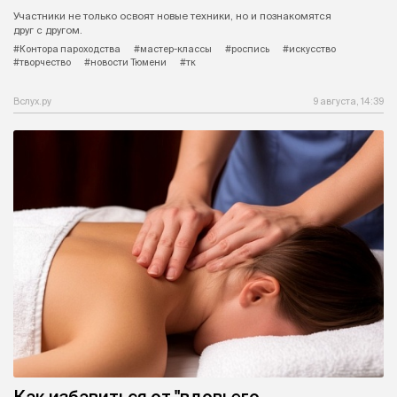
Участники не только освоят новые техники, но и познакомятся
друг с другом.
#Контора пароходства
#мастер-классы
#роспись
#искусство
#творчество
#новости Тюмени
#тк
Вслух.ру
9 августа, 14:39
Как избавиться от "вдовьего