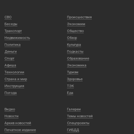
СВО
Происшествия
Беседы
Экономим
Транспорт
Общество
Недвижимость
Обзор
Политика
Культура
Деньги
Подкасты
Спорт
Образование
Афиша
Экономика
Технологии
Туризм
Страна и мир
Здоровье
Инструкция
ТЭК
Погода
Еда
Видео
Галереи
Новости
Темы новостей
Архив новостей
Спецпроекты
Печатное издание
ГИБДД