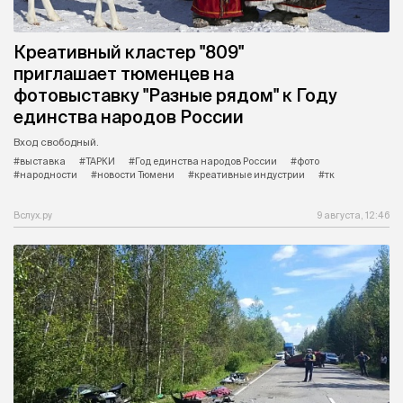
Креативный кластер "809"
приглашает тюменцев на
фотовыставку "Разные рядом" к Году
единства народов России
Вход свободный.
#выставка
#ТАРКИ
#Год единства народов России
#фото
#народности
#новости Тюмени
#креативные индустрии
#тк
Вслух.ру
9 августа, 12:46