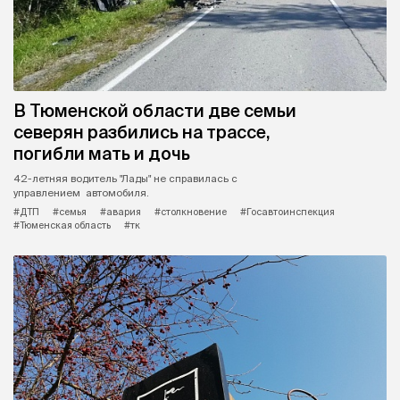
В Тюменской области две семьи
северян разбились на трассе,
погибли мать и дочь
42-летняя водитель "Лады" не справилась с
управлением автомобиля.
#ДТП
#семья
#авария
#столкновение
#Госавтоинспекция
#Тюменская область
#тк