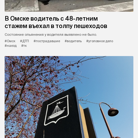
В Омске водитель с 48-летним
стажем въехал в толпу пешеходов
Состояние опьянения у водителя выявлено не было.
#Омск
#ДТП
#пострадавшие
#водитель
#уголовное дело
#наезд
#тк