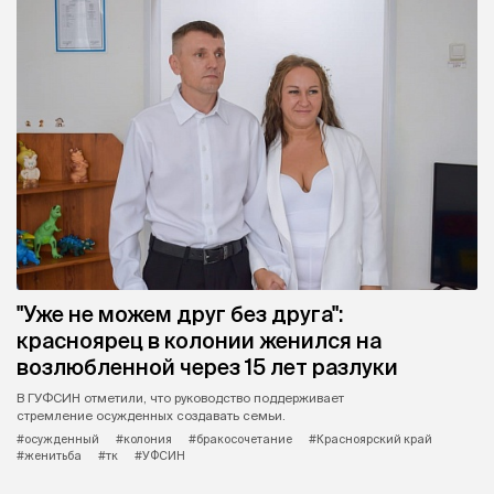
"Уже не можем друг без друга":
красноярец в колонии женился на
возлюбленной через 15 лет разлуки
В ГУФСИН отметили, что руководство поддерживает
стремление осужденных создавать семьи.
#осужденный
#колония
#бракосочетание
#Красноярский край
#женитьба
#тк
#УФСИН