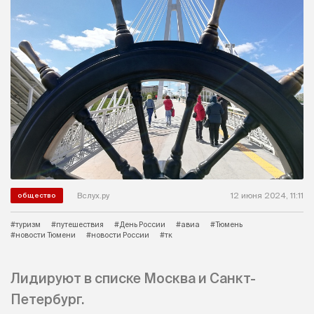
Вслух.ру
12 июня 2024, 11:11
общество
#туризм
#путешествия
#День России
#авиа
#Тюмень
#новости Тюмени
#новости России
#тк
Лидируют в списке Москва и Санкт-
Петербург.