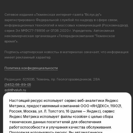
Сетевое издание «Тюменская интернет-газета "Вслух.ру"»
зарегистрировано Федеральной службой по надзору в сфере связи,
информационных технологий и массовых коммуникаций (Роскомнадзор),
серия Эл №ФС77-78856 от 07.08.2020 г. Учредитель: Автономная
некоммерческая организация «Телерадиокомпания "Тюменское
время"».
Подпись «партнерская новость» в материалах означает, что информация
имеет рекламный характер.
Политика конфиденциальности
Редакция: 625035, Тюмень, пр. Геологоразведчиков, 28А
(3452) 68-89-05
edit@vsluh.ru
Настоящий ресурс использует сервис веб-аналитики Яндекс
Главный редактор: Панкина Т.Ю.
Метрика, предоставляемый компанией ООО «ЯНДЕКС», 119021,
kika@vsluh.ru
Россия, Москва, ул. Л. Толстого, 16 (далее — Яндекс), сервис
Яндекс Метрика использует файлы «cookie» с целью сбора
По вопросам рекламы:
технических данных посетителей для обеспечения
(3452) 68-89-78
работоспособности и улучшения качества обслуживания.
kotovaev@sibinformburo.ru
Продолжая использовать ресурс, Вы автоматически
mim@vsluh.ru