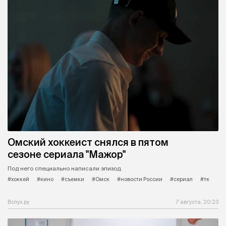
Омский хоккеист снялся в пятом
сезоне сериала "Мажор"
Под него специально написали эпизод.
#хоккей
#кино
#съемки
#Омск
#новости России
#сериал
#тк
Вслух.ру
7 августа, 20:23