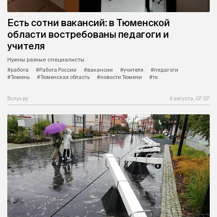
Есть сотни вакансий: в Тюменской
области востребованы педагоги и
учителя
Нужны разные специалисты.
#работа
#Работа России
#вакансии
#учителя
#педагоги
#Тюмень
#Тюменская область
#новости Тюмени
#тк
Вслух.ру
9 августа, 07:07