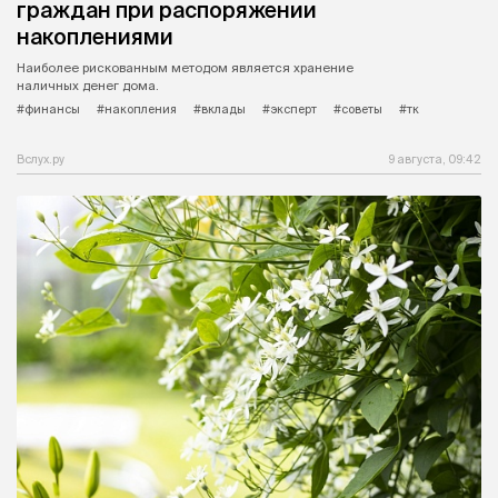
граждан при распоряжении
накоплениями
Наиболее рискованным методом является хранение
наличных денег дома.
#финансы
#накопления
#вклады
#эксперт
#советы
#тк
Вслух.ру
9 августа, 09:42