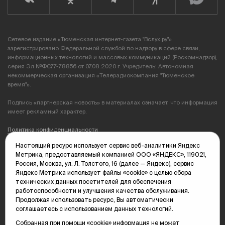
Сетевое издание «Тюменская интернет-газета "Вслух.ру"»
зарегистрировано Федеральной службой по надзору в сфере связи,
информационных технологий и массовых коммуникаций (Роскомнадзор),
серия Эл №ФС77-78856 от 07.08.2020 г. Учредитель: Автономная
некоммерческая организация «Телерадиокомпания "Тюменское
время"».
Подпись «партнерская новость» в материалах означает, что информация
имеет рекламный характер.
Политика конфиденциальности
Настоящий ресурс использует сервис веб-аналитики Яндекс
Редакция: 625035, Тюмень, пр. Геологоразведчиков, 28А
Метрика, предоставляемый компанией ООО «ЯНДЕКС», 119021,
(3452) 68-89-05
Россия, Москва, ул. Л. Толстого, 16 (далее — Яндекс), сервис
edit@vsluh.ru
Яндекс Метрика использует файлы «cookie» с целью сбора
технических данных посетителей для обеспечения
Главный редактор: Панкина Т.Ю.
работоспособности и улучшения качества обслуживания.
kika@vsluh.ru
Продолжая использовать ресурс, Вы автоматически
соглашаетесь с использованием данных технологий.
По вопросам рекламы:
(3452) 68-89-78
Собранная при помощи «cookie» информация не может