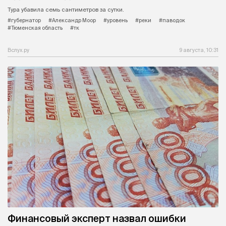
Тура убавила семь сантиметров за сутки.
#губернатор
#Александр Моор
#уровень
#реки
#паводок
#Тюменская область
#тк
Вслух.ру
9 августа, 10:31
Финансовый эксперт назвал ошибки