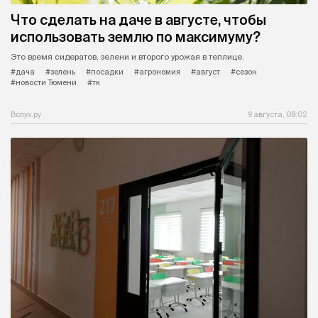
Что сделать на даче в августе, чтобы
использовать землю по максимуму?
Это время сидератов, зелени и второго урожая в теплице.
#дача
#зелень
#посадки
#агрономия
#август
#сезон
#новости Тюмени
#тк
Вслух.ру
9 августа, 08:02