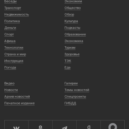
Беседы
Экономим
Транспорт
Общество
Недвижимость
Обзор
Политика
Культура
Деньги
Подкасты
Спорт
Образование
Афиша
Экономика
Технологии
Туризм
Страна и мир
Здоровье
Инструкция
ТЭК
Погода
Еда
Видео
Галереи
Новости
Темы новостей
Архив новостей
Спецпроекты
Печатное издание
ГИБДД