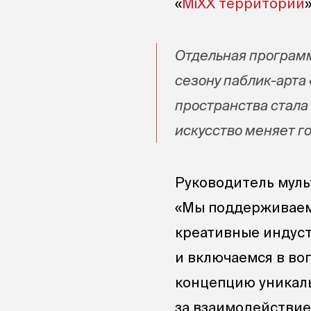
«
MiXX территории
»
Отдельная программ
сезону паблик-арта
пространства стала 
искусство меняет г
Руководитель муль
«Мы поддерживаем
креативные индуст
и включаемся в во
концепцию уникаль
за взаимодействие