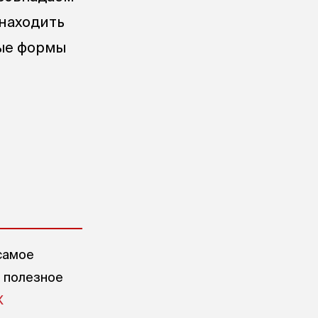
 находить
вые формы
самое
е полезное
X