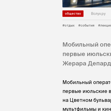
Вслух.ру
общество
#отдых
#события
#лекци
Мобильный опе
первые июльск
Жерара Депард
Мобильный операто
первые июльские в
на Цветном бульва
мультфильмы и кино