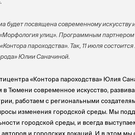
.
а будет посвящена современному искусству 
 «Морфология улиц». Программным партнером
«Контора пароходства». Так, 11 июля состоится
орода» Юлии Саначиной.
тицентра «Контора пароходства» Юлия Сан
 в Тюмени современное искусство, развив
рии, работаем с региональными создателя
просы изменения городской среды. Мы по
ности городской среды, и всегда выступае
 авторов и городских локаций. И в этом мы