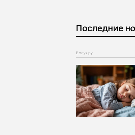
Последние н
Вслух.ру