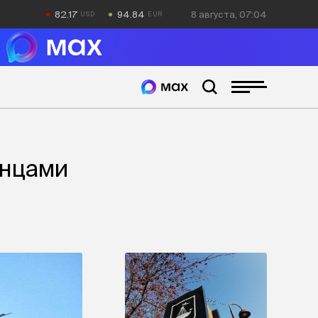
82.17
94.84
8 августа, 07:04
анцами