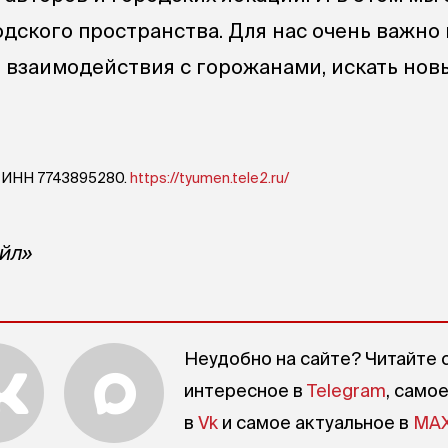
одского пространства. Для нас очень важно
 взаимодействия с горожанами, искать но
. ИНН 7743895280.
https://tyumen.tele2.ru/
йл»
Неудобно на сайте? Читайте 
интересное в
Telegram
, само
в
Vk
и самое актуальное в
MA