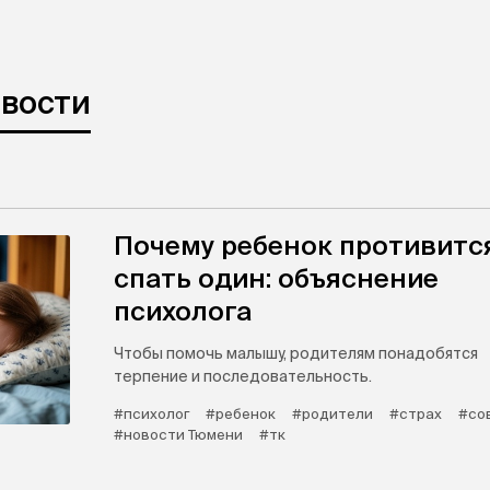
овости
Почему ребенок противитс
спать один: объяснение
психолога
Чтобы помочь малышу, родителям понадобятся
терпение и последовательность.
#психолог
#ребенок
#родители
#страх
#со
#новости Тюмени
#тк