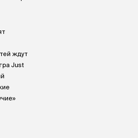
ят
стей ждут
гра Just
ый
кие
учие»