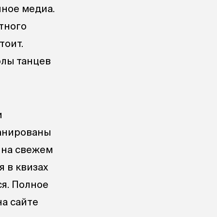
нное медиа.
атного
тоит.
олы танцев
и
ланированы
 на свежем
я в квизах
ся. Полное
на сайте