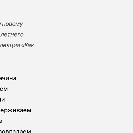
и новому
 летнего
 лекция «Как
ачина:
аем
ми
ддерживаем
м
 совпадаем