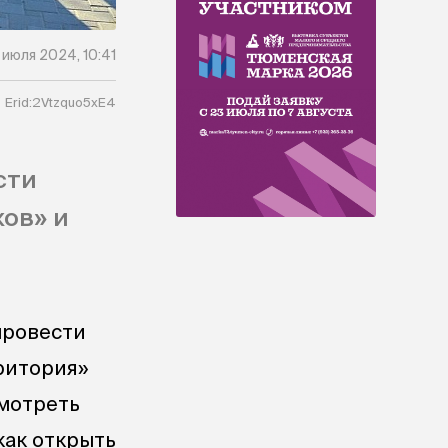
 июля 2024, 10:41
Erid:2Vtzquo5xE4
сти
ов» и
провести
ритория»
смотреть
как открыть