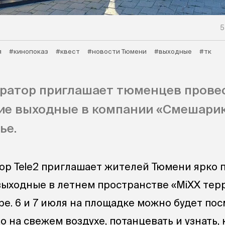
5
я
#кинопоказ
#квест
#новости Тюмени
#выходные
#тк
ратор приглашает тюменцев прове
ие выходные в компании «Смешарик
ье.
р Tele2 приглашает жителей Тюмени ярко 
ыходные в летнем пространстве «MiXX тер
ре. 6 и 7 июля на площадке можно будет по
 на свежем воздухе, потанцевать и узнать, 