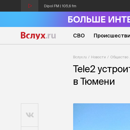
Dipol FM | 105,6 fm
СВО
Происшеств
Вслух.ru
Новости
Общество
Tele2 устро
в Тюмени