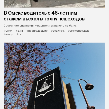
В Омске водитель с 48-летним
стажем въехал в толпу пешеходов
Состояние опьянения у водителя выявлено не было.
#Омск
#ДТП
#пострадавшие
#водитель
#уголовное дело
#наезд
#тк