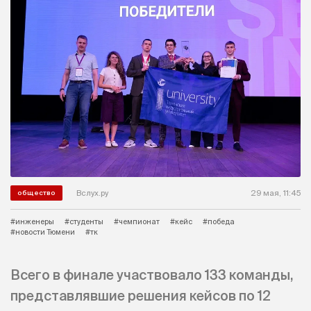
Вслух.ру
29 мая, 11:45
общество
#инженеры
#студенты
#чемпионат
#кейс
#победа
#новости Тюмени
#тк
Всего в финале участвовало 133 команды,
представлявшие решения кейсов по 12