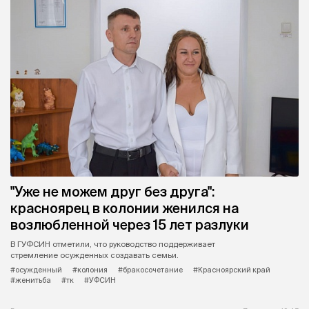
"Уже не можем друг без друга":
красноярец в колонии женился на
возлюбленной через 15 лет разлуки
В ГУФСИН отметили, что руководство поддерживает
стремление осужденных создавать семьи.
#осужденный
#колония
#бракосочетание
#Красноярский край
#женитьба
#тк
#УФСИН