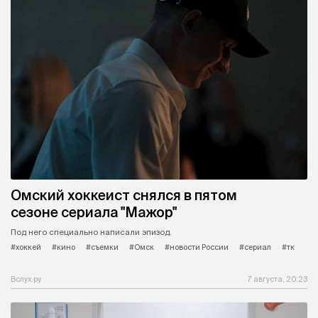
Омский хоккеист снялся в пятом
сезоне сериала "Мажор"
Под него специально написали эпизод.
#хоккей
#кино
#съемки
#Омск
#новости России
#сериал
#тк
Вслух.ру
7 августа, 20:23