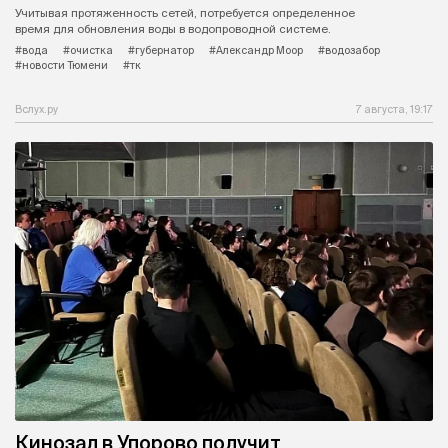
Учитывая протяженность сетей, потребуется определенное
время для обновления воды в водопроводной системе.
#вода
#очистка
#губернатор
#Александр Моор
#водозабор
#новости Тюмени
#тк
Вслух.ру
7 августа, 19:17
Кинозал в Упорово получит