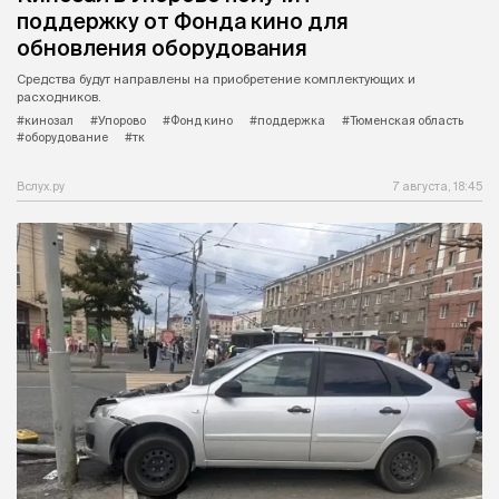
поддержку от Фонда кино для
обновления оборудования
Средства будут направлены на приобретение комплектующих и
расходников.
#кинозал
#Упорово
#Фонд кино
#поддержка
#Тюменская область
#оборудование
#тк
Вслух.ру
7 августа, 18:45