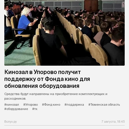
Кинозал в Упорово получит
поддержку от Фонда кино для
обновления оборудования
Средства будут направлены на приобретение комплектующих и
расходников.
#кинозал
#Упорово
#Фонд кино
#поддержка
#Тюменская область
#оборудование
#тк
Вслух.ру
7 августа, 18:45