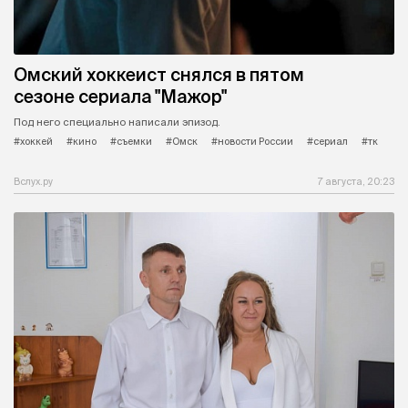
Омский хоккеист снялся в пятом
сезоне сериала "Мажор"
Под него специально написали эпизод.
#хоккей
#кино
#съемки
#Омск
#новости России
#сериал
#тк
Вслух.ру
7 августа, 20:23