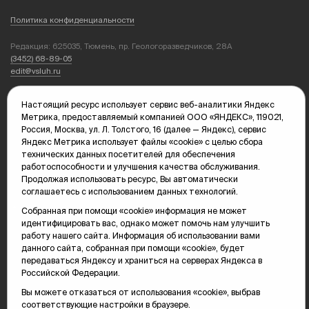
Политика конфиденциальности
Редакция: 625035, Тюмень, пр. Геологоразведчиков, 28А
(3452) 68-89-05
edit@vsluh.ru
Главный редактор: Панкина Т.Ю.
Настоящий ресурс использует сервис веб-аналитики Яндекс
kika@vsluh.ru
Метрика, предоставляемый компанией ООО «ЯНДЕКС», 119021,
Россия, Москва, ул. Л. Толстого, 16 (далее — Яндекс), сервис
По вопросам рекламы:
Яндекс Метрика использует файлы «cookie» с целью сбора
(3452) 68-89-78
технических данных посетителей для обеспечения
kotovaev@sibinformburo.ru
работоспособности и улучшения качества обслуживания.
mim@vsluh.ru
Продолжая использовать ресурс, Вы автоматически
соглашаетесь с использованием данных технологий.
Собранная при помощи «cookie» информация не может
идентифицировать вас, однако может помочь нам улучшить
работу нашего сайта. Информация об использовании вами
данного сайта, собранная при помощи «cookie», будет
передаваться Яндексу и храниться на серверах Яндекса в
© 2000-2026 Тюменская интернет-газета «Вслух.ру»
Российской Федерации.
16+
Карта сайта
Вы можете отказаться от использования «cookie», выбрав
соответствующие настройки в браузере.