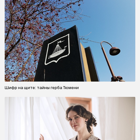
Шифр на щите: тайны герба Тюмени