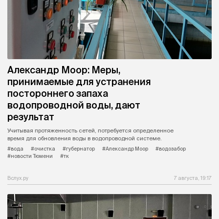
Александр Моор: Меры,
принимаемые для устранения
постороннего запаха
водопроводной воды, дают
результат
Учитывая протяженность сетей, потребуется определенное
время для обновления воды в водопроводной системе.
#вода
#очистка
#губернатор
#Александр Моор
#водозабор
#новости Тюмени
#тк
Вслух.ру
7 августа, 19:17