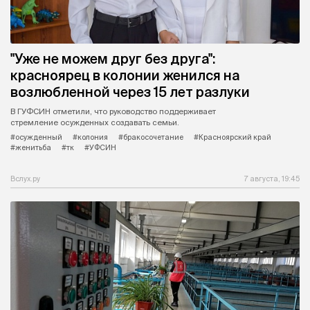
"Уже не можем друг без друга":
красноярец в колонии женился на
возлюбленной через 15 лет разлуки
В ГУФСИН отметили, что руководство поддерживает
стремление осужденных создавать семьи.
#осужденный
#колония
#бракосочетание
#Красноярский край
#женитьба
#тк
#УФСИН
Вслух.ру
7 августа, 19:45