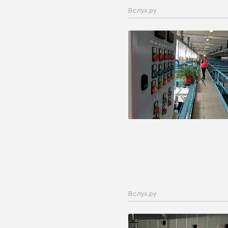
Вслух.ру
Вслух.ру