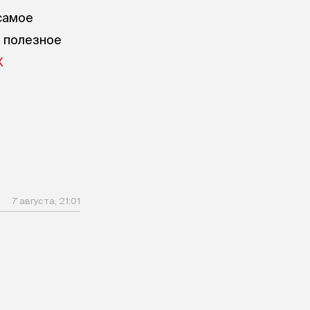
самое
е полезное
X
7 августа, 21:01