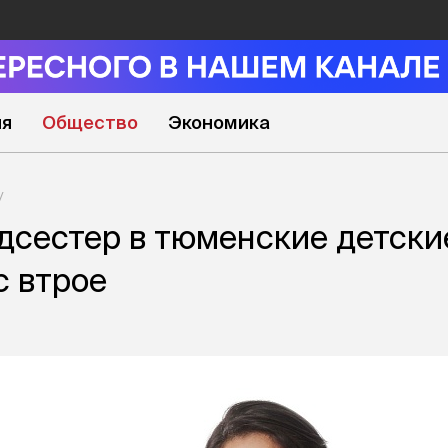
ия
Общество
Экономика
дсестер в тюменские детски
с втрое