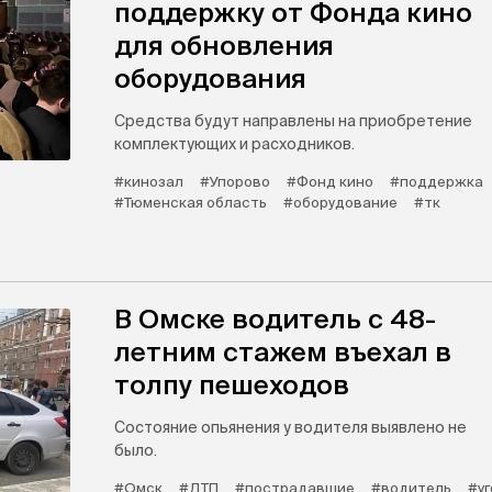
поддержку от Фонда кино
для обновления
оборудования
Средства будут направлены на приобретение
комплектующих и расходников.
#кинозал
#Упорово
#Фонд кино
#поддержка
#Тюменская область
#оборудование
#тк
В Омске водитель с 48-
летним стажем въехал в
толпу пешеходов
Состояние опьянения у водителя выявлено не
было.
#Омск
#ДТП
#пострадавшие
#водитель
#у