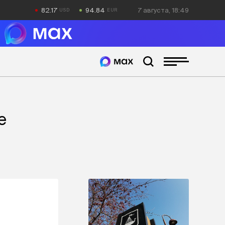
82.17
94.84
7 августа, 18:49
е