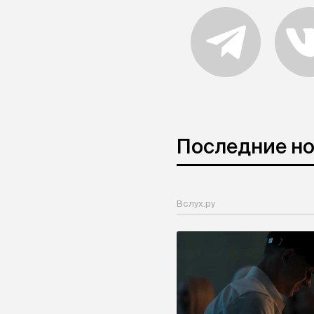
Последние н
Вслух.ру