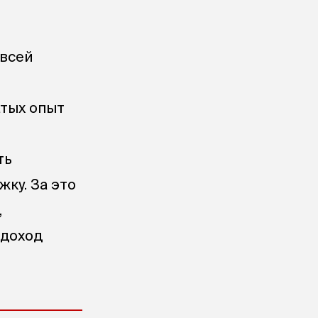
 всей
атых опыт
ть
ку. За это
,
 доход