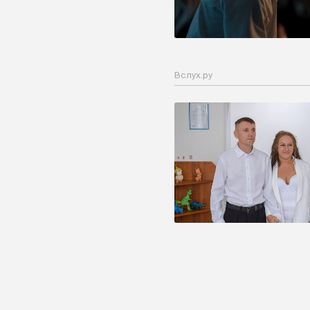
Вслух.ру