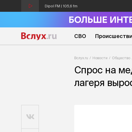
Dipol FM | 105,6 fm
СВО
Происшеств
Вслух.ru
Новости
Общество
Спрос на ме
лагеря выро