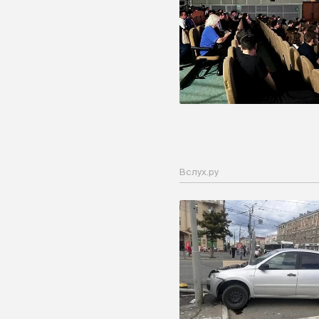
Вслух.ру