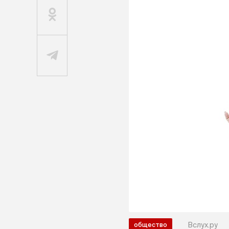
Вслух.ру
общество