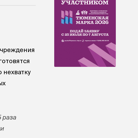
учреждения
готовятся
 нехватку
ых
5 раза
ли