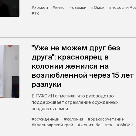
#хоккей
#кино
#съемки
#Омск
#новости Ро
#тк
"Уже не можем друг без
друга": красноярец в
колонии женился на
возлюбленной через 15 лет
разлуки
В ГУФСИН отметили, что руководство
поддерживает стремление осужденных
создавать семьи.
#осужденный
#колония
#бракосочетание
#Красноярский край
#женитьба
#тк
#УФСИН