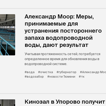
Александр Моор: Меры,
принимаемые для
устранения постороннего
запаха водопроводной
воды, дают результат
Учитывая протяженность сетей, потребуется
определенное время для обновления воды в
водопроводной системе.
#вода
#очистка
#губернатор
#Александр Мо
#водозабор
#новости Тюмени
#тк
Кинозал в Упорово получит