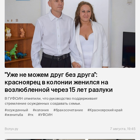
"Уже не можем друг без друга":
красноярец в колонии женился на
возлюбленной через 15 лет разлуки
В ГУФСИН отметили, что руководство поддерживает
стремление осужденных создавать семьи.
#осужденный
#колония
#бракосочетание
#Красноярский край
#женитьба
#тк
#УФСИН
Вслух.ру
7 августа, 19:45