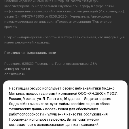
Сетевое издание «Тюменская интернет-газета "Вслух.ру"»
зарегистрировано Федеральной службой по надзору в сфере связи,
информационных технологий и массовых коммуникаций (Роскомнадзор),
серия Эл №ФС77-78856 от 07.08.2020 г. Учредитель: Автономная
некоммерческая организация «Телерадиокомпания "Тюменское
время"».
Подпись «партнерская новость» в материалах означает, что информация
имеет рекламный характер.
Политика конфиденциальности
Редакция: 625035, Тюмень, пр. Геологоразведчиков, 28А
(3452) 68-89-05
edit@vsluh.ru
Главный редактор: Панкина Т.Ю.
Настоящий ресурс использует сервис веб-аналитики Яндекс
kika@vsluh.ru
Метрика, предоставляемый компанией ООО «ЯНДЕКС», 119021,
Россия, Москва, ул. Л. Толстого, 16 (далее — Яндекс), сервис
По вопросам рекламы:
Яндекс Метрика использует файлы «cookie» с целью сбора
(3452) 68-89-78
технических данных посетителей для обеспечения
kotovaev@sibinformburo.ru
работоспособности и улучшения качества обслуживания.
mim@vsluh.ru
Продолжая использовать ресурс, Вы автоматически
соглашаетесь с использованием данных технологий.