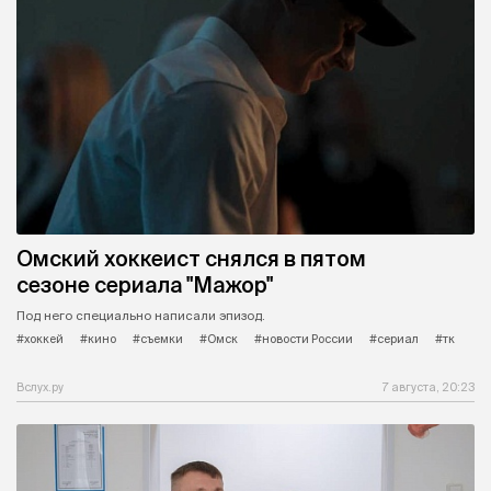
Омский хоккеист снялся в пятом
сезоне сериала "Мажор"
Под него специально написали эпизод.
#хоккей
#кино
#съемки
#Омск
#новости России
#сериал
#тк
Вслух.ру
7 августа, 20:23