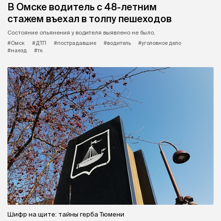
В Омске водитель с 48-летним
стажем въехал в толпу пешеходов
Состояние опьянения у водителя выявлено не было.
#Омск
#ДТП
#пострадавшие
#водитель
#уголовное дело
#наезд
#тк
Шифр на щите: тайны герба Тюмени