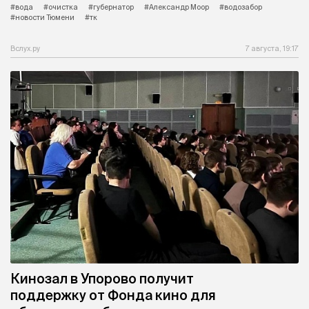
#вода
#очистка
#губернатор
#Александр Моор
#водозабор
#новости Тюмени
#тк
Вслух.ру
7 августа, 19:17
Кинозал в Упорово получит
поддержку от Фонда кино для