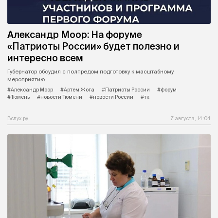
Александр Моор: На форуме
«Патриоты России» будет полезно и
интересно всем
Губернатор обсудил с полпредом подготовку к масштабному
мероприятию.
#Александр Моор
#Артем Жога
#Патриоты России
#форум
#Тюмень
#новости Тюмени
#новости России
#тк
Вслух.ру
7 августа, 14:04