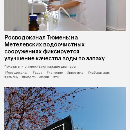
Росводоканал Тюмень: на
Метелевских водоочистных
сооружениях фиксируется
улучшение качества воды по запаху
Показатели отслеживают каждые два часа.
#Росводоканал
#вода
#качество
#проверка
#лаборатория
#Тюмень
#новости Тюмени
#тк