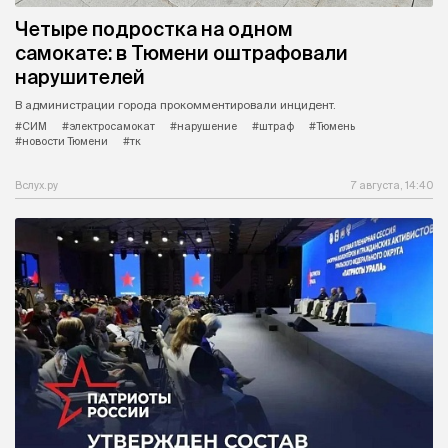
Четыре подростка на одном
самокате: в Тюмени оштрафовали
нарушителей
В администрации города прокомментировали инцидент.
#СИМ
#электросамокат
#нарушение
#штраф
#Тюмень
#новости Тюмени
#тк
Вслух.ру
7 августа, 14:40