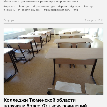
Из-за непогоды возможны разного рода происшествия.
#прогноз
#погода
#прогноз погоды
#гроза
#дождь
#ветер
#Тюмень
#новости Тюмени
#Тюменская область
#тк
Вслух.ру
7 августа, 15:41
Колледжи Тюменской области
получили более 70 тысяч заявлений