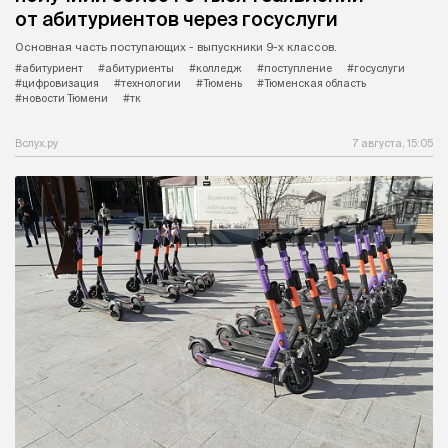
от абитуриентов через госуслуги
Основная часть поступающих - выпускники 9-х классов.
#абитуриент
#абитуриенты
#колледж
#поступление
#госуслуги
#цифровизация
#технологии
#Тюмень
#Тюменская область
#новости Тюмени
#тк
Вслух.ру
7 августа, 15:05