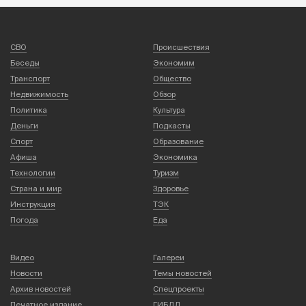
СВО
Происшествия
Беседы
Экономим
Транспорт
Общество
Недвижимость
Обзор
Политика
Культура
Деньги
Подкасты
Спорт
Образование
Афиша
Экономика
Технологии
Туризм
Страна и мир
Здоровье
Инструкция
ТЭК
Погода
Еда
Видео
Галереи
Новости
Темы новостей
Архив новостей
Спецпроекты
Печатное издание
ГИБДД