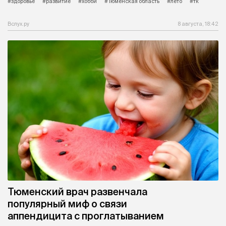
#здоровье
#развитие
#хобби
#Тюменская область
#лето
#тк
Вслух.ру
8 августа, 18:42
Тюменский врач развенчала
популярный миф о связи
аппендицита с проглатыванием