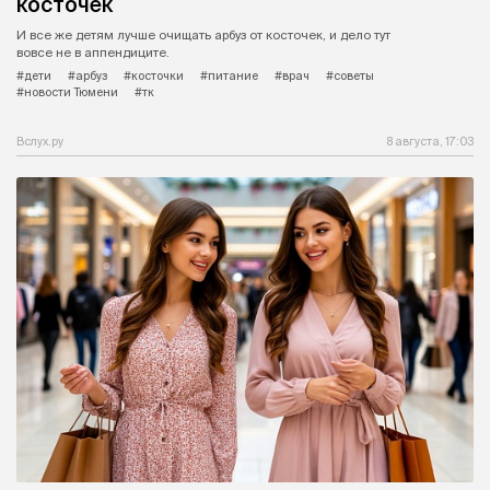
косточек
И все же детям лучше очищать арбуз от косточек, и дело тут
вовсе не в аппендиците.
#дети
#арбуз
#косточки
#питание
#врач
#советы
#новости Тюмени
#тк
Вслух.ру
8 августа, 17:03