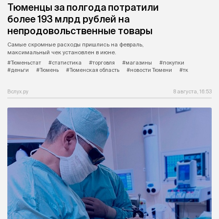
Тюменцы за полгода потратили
более 193 млрд рублей на
непродовольственные товары
Самые скромные расходы пришлись на февраль,
максимальный чек установлен в июне.
#Тюменьстат
#статистика
#торговля
#магазины
#покупки
#деньги
#Тюмень
#Тюменская область
#новости Тюмени
#тк
Вслух.ру
8 августа, 16:53