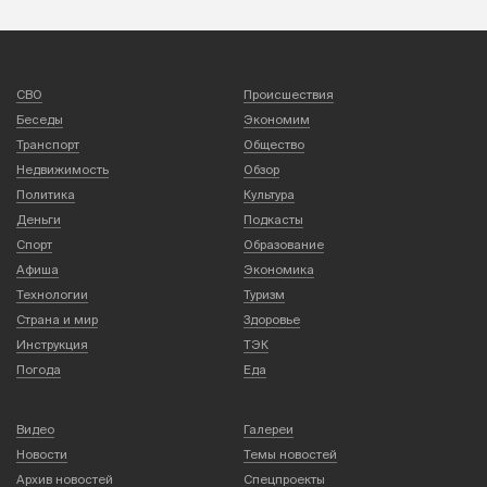
СВО
Происшествия
Беседы
Экономим
Транспорт
Общество
Недвижимость
Обзор
Политика
Культура
Деньги
Подкасты
Спорт
Образование
Афиша
Экономика
Технологии
Туризм
Страна и мир
Здоровье
Инструкция
ТЭК
Погода
Еда
Видео
Галереи
Новости
Темы новостей
Архив новостей
Спецпроекты