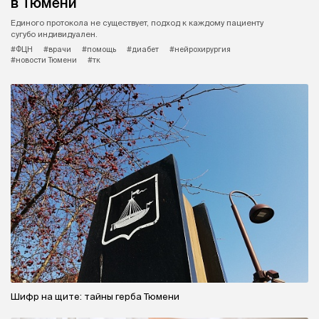
в Тюмени
Единого протокола не существует, подход к каждому пациенту
сугубо индивидуален.
#ФЦН
#врачи
#помощь
#диабет
#нейрохирургия
#новости Тюмени
#тк
Шифр на щите: тайны герба Тюмени