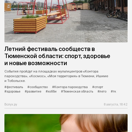
Летний фестиваль сообществ в
Тюменской области: спорт, здоровье
и новые возможности
События пройдут на площадках мультицентров «Контора
пароходства», «Космос», «Моя территория» в Тюмени, Ишиме
и Тобольске.
#фестиваль
#сообщество
#Контора пароходства
#спорт
#здоровье
#развитие
#хобби
#Тюменская область
#лето
#тк
Вслух.ру
8 августа, 18:42