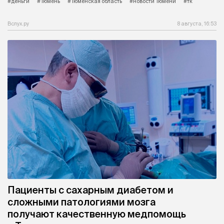
#деньги
#Тюмень
#Тюменская область
#новости Тюмени
#тк
Вслух.ру
8 августа, 16:53
Пациенты с сахарным диабетом и
сложными патологиями мозга
получают качественную медпомощь