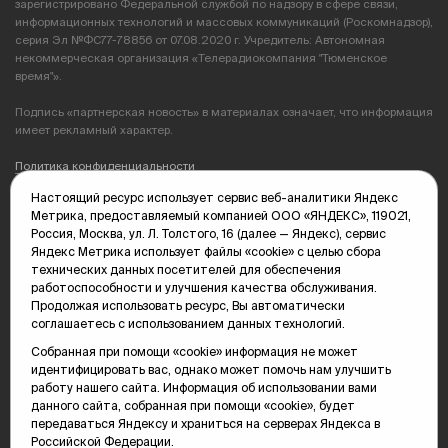
зарегистрировано Федеральной службой по надзору в сфере связи,
информационных технологий и массовых коммуникаций (Роскомнадзор),
серия Эл №ФС77-78856 от 07.08.2020 г. Учредитель: Автономная
некоммерческая организация «Телерадиокомпания "Тюменское
время"».
Подпись «партнерская новость» в материалах означает, что информация
имеет рекламный характер.
Политика конфиденциальности
Настоящий ресурс использует сервис веб-аналитики Яндекс
Редакция: 625035, Тюмень, пр. Геологоразведчиков, 28А
Метрика, предоставляемый компанией ООО «ЯНДЕКС», 119021,
(3452) 68-89-05
Россия, Москва, ул. Л. Толстого, 16 (далее — Яндекс), сервис
edit@vsluh.ru
Яндекс Метрика использует файлы «cookie» с целью сбора
технических данных посетителей для обеспечения
Главный редактор: Панкина Т.Ю.
работоспособности и улучшения качества обслуживания.
kika@vsluh.ru
Продолжая использовать ресурс, Вы автоматически
соглашаетесь с использованием данных технологий.
По вопросам рекламы:
(3452) 68-89-78
Собранная при помощи «cookie» информация не может
kotovaev@sibinformburo.ru
идентифицировать вас, однако может помочь нам улучшить
mim@vsluh.ru
работу нашего сайта. Информация об использовании вами
данного сайта, собранная при помощи «cookie», будет
передаваться Яндексу и храниться на серверах Яндекса в
Российской Федерации.