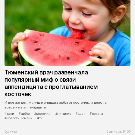
Тюменский врач развенчала
популярный миф о связи
аппендицита с проглатыванием
косточек
И все же детям лучше очищать арбуз от косточек, и дело тут
вовсе не в аппендиците.
#дети
#арбуз
#косточки
#питание
#врач
#советы
#новости Тюмени
#тк
Вслух.ру
8 августа, 17:03