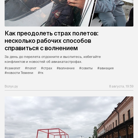
Как преодолеть страх полетов:
несколько рабочих способов
справиться с волнением
За день до перелета отдохните и выспитесь, избегайте
конфликтов и новостей об авиакатастрофах.
#самолет
#полет
#страх
#волнение
#советы
#авиация
#новости Тюмени
#тк
Вслух.ру
8 августа, 19:59