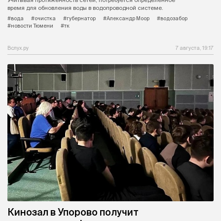
Учитывая протяженность сетей, потребуется определенное
время для обновления воды в водопроводной системе.
#вода
#очистка
#губернатор
#Александр Моор
#водозабор
#новости Тюмени
#тк
Вслух.ру
7 августа, 19:17
Кинозал в Упорово получит