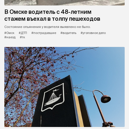
В Омске водитель с 48-летним
стажем въехал в толпу пешеходов
Состояние опьянения у водителя выявлено не было.
#Омск
#ДТП
#пострадавшие
#водитель
#уголовное дело
#наезд
#тк