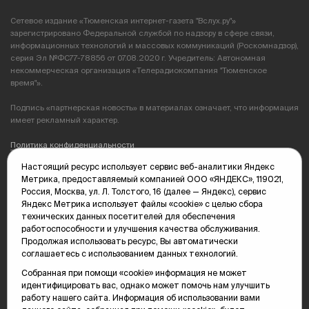
Сетевое издание «Тюменская интернет-газета "Вслух.ру"»
зарегистрировано Федеральной службой по надзору в сфере связи,
информационных технологий и массовых коммуникаций (Роскомнадзор),
серия Эл №ФС77-78856 от 07.08.2020 г. Учредитель: Автономная
некоммерческая организация «Телерадиокомпания "Тюменское
время"».
Подпись «партнерская новость» в материалах означает, что информация
имеет рекламный характер.
Политика конфиденциальности
Настоящий ресурс использует сервис веб-аналитики Яндекс
Редакция: 625035, Тюмень, пр. Геологоразведчиков, 28А
Метрика, предоставляемый компанией ООО «ЯНДЕКС», 119021,
(3452) 68-89-05
Россия, Москва, ул. Л. Толстого, 16 (далее — Яндекс), сервис
edit@vsluh.ru
Яндекс Метрика использует файлы «cookie» с целью сбора
технических данных посетителей для обеспечения
Главный редактор: Панкина Т.Ю.
работоспособности и улучшения качества обслуживания.
kika@vsluh.ru
Продолжая использовать ресурс, Вы автоматически
соглашаетесь с использованием данных технологий.
По вопросам рекламы:
(3452) 68-89-78
Собранная при помощи «cookie» информация не может
kotovaev@sibinformburo.ru
идентифицировать вас, однако может помочь нам улучшить
mim@vsluh.ru
работу нашего сайта. Информация об использовании вами