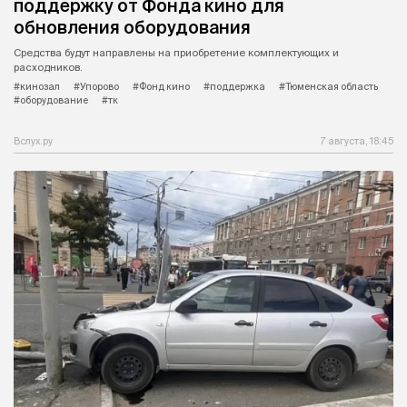
поддержку от Фонда кино для
обновления оборудования
Средства будут направлены на приобретение комплектующих и
расходников.
#кинозал
#Упорово
#Фонд кино
#поддержка
#Тюменская область
#оборудование
#тк
Вслух.ру
7 августа, 18:45