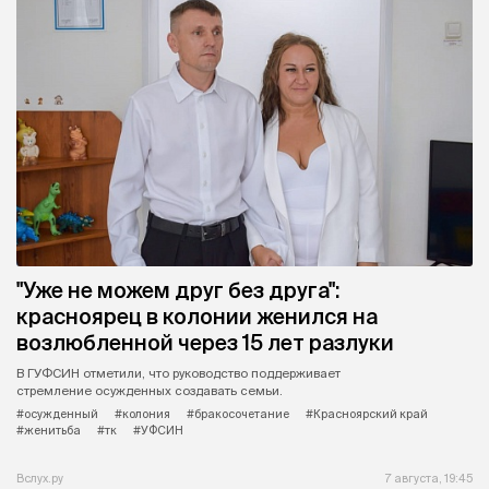
"Уже не можем друг без друга":
красноярец в колонии женился на
возлюбленной через 15 лет разлуки
В ГУФСИН отметили, что руководство поддерживает
стремление осужденных создавать семьи.
#осужденный
#колония
#бракосочетание
#Красноярский край
#женитьба
#тк
#УФСИН
Вслух.ру
7 августа, 19:45