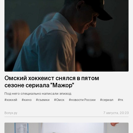
Омский хоккеист снялся в пятом
сезоне сериала "Мажор"
Под него специально написали эпизод.
#хоккей
#кино
#съемки
#Омск
#новости России
#сериал
#тк
Вслух.ру
7 августа, 20:23