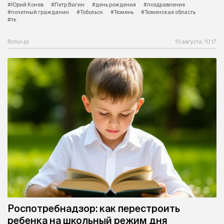
#Юрий Конев
#Петр Вагин
#день рождения
#поздравление
#почетный гражданин
#Тобольск
#Тюмень
#Тюменская область
#тк
Вслух.ру
10 августа, 10:17
Роспотребнадзор: как перестроить
ребенка на школьный режим дня