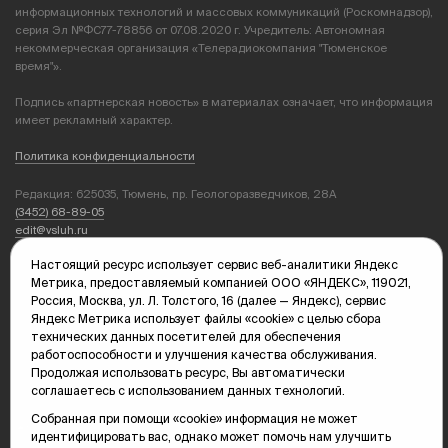
информационных технологий и массовых коммуникаций (Роскомнадзор),
серия Эл №ФС77-78856 от 07.08.2020 г. Учредитель: Автономная
некоммерческая организация «Телерадиокомпания "Тюменское
время"».
Подпись «партнерская новость» в материалах означает, что информация
имеет рекламный характер.
Политика конфиденциальности
Редакция: 625035, Тюмень, пр. Геологоразведчиков, 28А
(3452) 68-89-05
edit@vsluh.ru
Настоящий ресурс использует сервис веб-аналитики Яндекс
Главный редактор: Панкина Т.Ю.
Метрика, предоставляемый компанией ООО «ЯНДЕКС», 119021,
kika@vsluh.ru
Россия, Москва, ул. Л. Толстого, 16 (далее — Яндекс), сервис
Яндекс Метрика использует файлы «cookie» с целью сбора
По вопросам рекламы:
технических данных посетителей для обеспечения
(3452) 68-89-78
работоспособности и улучшения качества обслуживания.
kotovaev@sibinformburo.ru
Продолжая использовать ресурс, Вы автоматически
mim@vsluh.ru
соглашаетесь с использованием данных технологий.
Собранная при помощи «cookie» информация не может
идентифицировать вас, однако может помочь нам улучшить