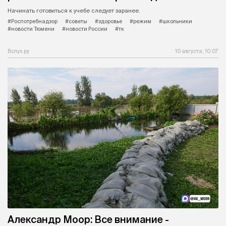
Начинать готовиться к учебе следует заранее.
#Роспотребнадзор
#советы
#здоровье
#режим
#школьники
#новости Тюмени
#новости России
#тк
Вслух.ру
10 августа, 10:07
Александр Моор: Все внимание -