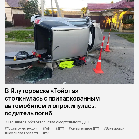
В Ялуторовске «Тойота»
столкнулась с припаркованным
автомобилем и опрокинулась,
водитель погиб
Выясняются обстоятельства смертельного ДТП.
#Госавтоинспекция
#ГАИ
#ДТП
#смертельное ДТП
#Ялуторовск
#Тюменская область
#тк