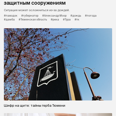
защитным сооружениям
Ситуация может осложниться из-за дождей.
#паводок
#губернатор
#Александр Моор
#дождь
#погода
#дамба
#Тюменская область
#река
#Тура
#тк
Шифр на щите: тайны герба Тюмени