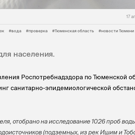
17 а
ок
#вода
#проверка
#Тюменская область
#новости Тюмени
ля населения.
вления Роспотребнадздора по Тюменской о
инг санитарно-эпидемиологической обстан
.
еля, отобрано на исследование 1026 проб воды
одоисточников (подземных, из рек Ишим и Тобо