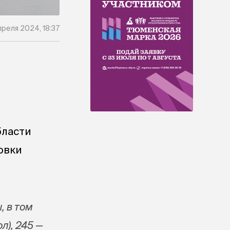
преля 2024, 18:37
бласти
овки
, в том
л), 245 —