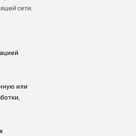
дящей сети.
зацией
нную или
ботки,
я