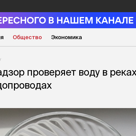
ия
Общество
Экономика
дзор проверяет воду в река
одопроводах