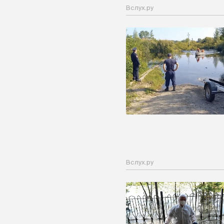
Вслух.ру
Вслух.ру