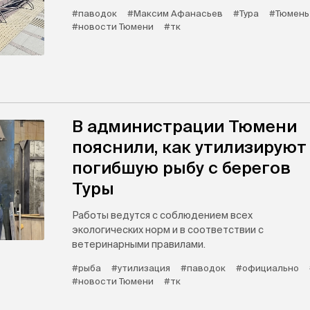
#паводок
#Максим Афанасьев
#Тура
#Тюмень
#новости Тюмени
#тк
В администрации Тюмени
пояснили, как утилизируют
погибшую рыбу с берегов
Туры
Работы ведутся с соблюдением всех
экологических норм и в соответствии с
ветеринарными правилами.
#рыба
#утилизация
#паводок
#официально
#новости Тюмени
#тк