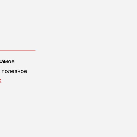
самое
е полезное
X