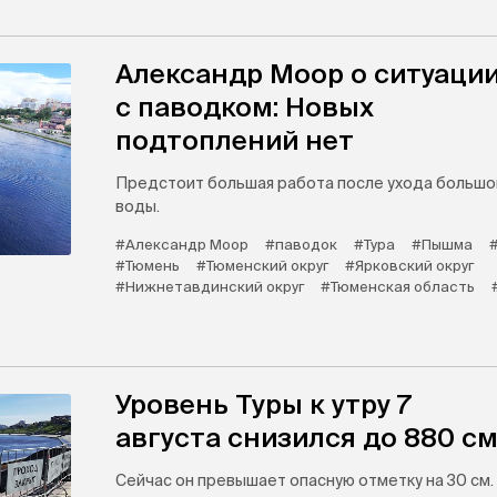
Александр Моор о ситуаци
с паводком: Новых
подтоплений нет
Предстоит большая работа после ухода большо
воды.
#Александр Моор
#паводок
#Тура
#Пышма
#Тюмень
#Тюменский округ
#Ярковский округ
#Нижнетавдинский округ
#Тюменская область
Уровень Туры к утру 7
августа снизился до 880 с
Сейчас он превышает опасную отметку на 30 см.