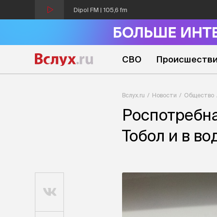
Dipol FM | 105,6 fm
СВО
Происшеств
Вслух.ru
Новости
Общество
Роспотребна
Тобол и в в