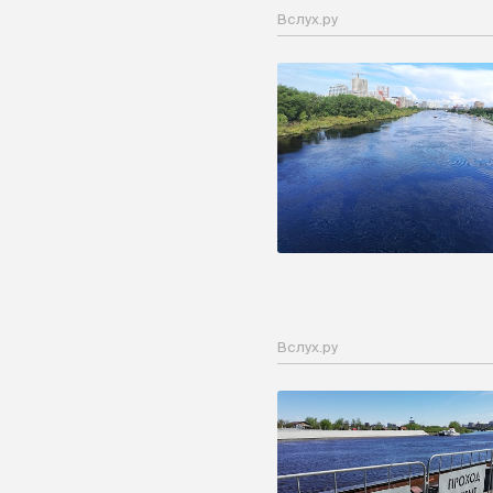
Вслух.ру
Вслух.ру