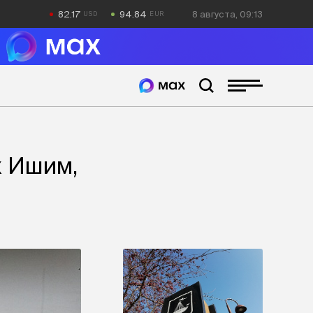
82.17
94.84
8 августа, 09:13
х Ишим,