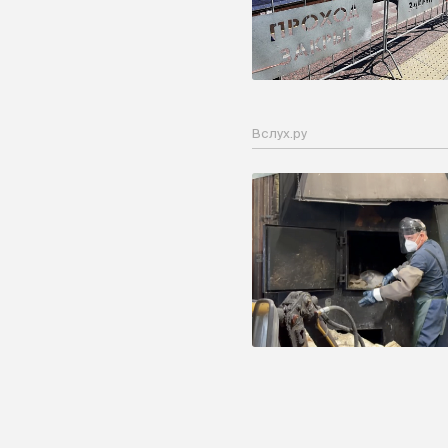
Вслух.ру