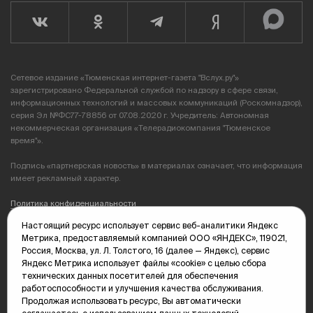
Сетевое издание «Тюменская интернет-газета "Вслух.ру"»
зарегистрировано Федеральной службой по надзору в сфере связи,
информационных технологий и массовых коммуникаций (Роскомнадзор),
серия Эл №ФС77-78856 от 07.08.2020 г. Учредитель: Автономная
некоммерческая организация «Телерадиокомпания "Тюменское
время"».
Подпись «партнерская новость» в материалах означает, что информация
имеет рекламный характер.
Политика конфиденциальности
Настоящий ресурс использует сервис веб-аналитики Яндекс
Редакция: 625035, Тюмень, пр. Геологоразведчиков, 28А
Метрика, предоставляемый компанией ООО «ЯНДЕКС», 119021,
(3452) 68-89-05
Россия, Москва, ул. Л. Толстого, 16 (далее — Яндекс), сервис
edit@vsluh.ru
Яндекс Метрика использует файлы «cookie» с целью сбора
технических данных посетителей для обеспечения
Главный редактор: Панкина Т.Ю.
работоспособности и улучшения качества обслуживания.
kika@vsluh.ru
Продолжая использовать ресурс, Вы автоматически