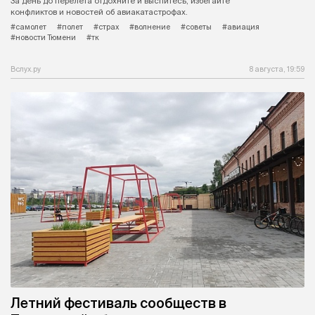
За день до перелета отдохните и выспитесь, избегайте
конфликтов и новостей об авиакатастрофах.
#самолет
#полет
#страх
#волнение
#советы
#авиация
#новости Тюмени
#тк
Вслух.ру
8 августа, 19:59
Летний фестиваль сообществ в