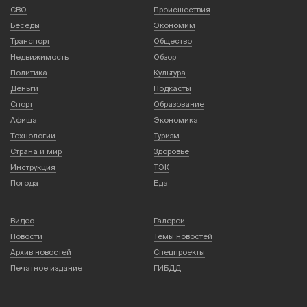
СВО
Происшествия
Беседы
Экономим
Транспорт
Общество
Недвижимость
Обзор
Политика
Культура
Деньги
Подкасты
Спорт
Образование
Афиша
Экономика
Технологии
Туризм
Страна и мир
Здоровье
Инструкция
ТЭК
Погода
Еда
Видео
Галереи
Новости
Темы новостей
Архив новостей
Спецпроекты
Печатное издание
ГИБДД