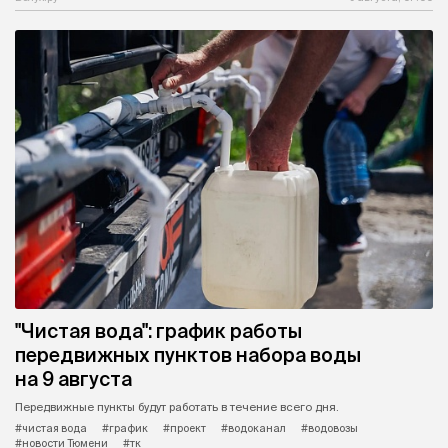
"Чистая вода": график работы
передвижных пунктов набора воды
на 9 августа
Передвижные пункты будут работать в течение всего дня.
#чистая вода
#график
#проект
#водоканал
#водовозы
#новости Тюмени
#тк