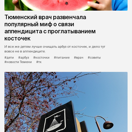
Тюменский врач развенчала
популярный миф о связи
аппендицита с проглатыванием
косточек
И все же детям лучше очищать арбуз от косточек, и дело тут
вовсе не в аппендиците.
#дети
#арбуз
#косточки
#питание
#врач
#советы
#новости Тюмени
#тк