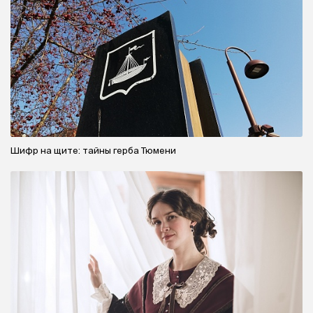
Шифр на щите: тайны герба Тюмени