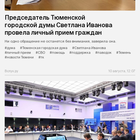
Председатель Тюменской
городской думы Светлана Иванова
провела личный прием граждан
Ни одно обращение не останется без внимания, заверила она.
#дума
#Тюменская городская дума
#Светлана Иванова
#личный прием
#СВО
#помощь
#поддержка
#паводок
#Тюмень
#новости Тюмени
#тк
Вслух.ру
10 августа, 12:07