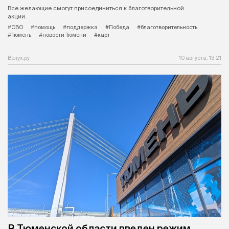
Все желающие смогут присоединиться к благотворительной
акции.
#СВО
#помощь
#поддержка
#Победа
#благотворительность
#Тюмень
#новости Тюмени
#карт
Вслух.ру
10 августа, 13:21
В Тюменской области введен режим