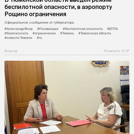
беспилотной опасности, в аэропорту
Рощино ограничения
Официальное сообщение от губернатора.
#Александр Моор
#Росавиация
#беспилотная опасность
#БПЛА
#безопасность
#ограничения
#Тюмень
#Тюменская область
#новости Тюмени
#тк
Вслух.ру
10 августа, 12:47