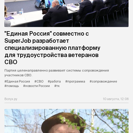
"Единая Россия" совместно с
SuperJob разработает
специализированную платформу
для трудоустройства ветеранов
СВО
Партия целенаправленно развивает системы сопровождения
участников СВО.
#Единая Россия
#СВО
#работа
#программа
#сопровождение
#помощь
#новости России
#тк
Вслух.ру
10 августа, 12:06