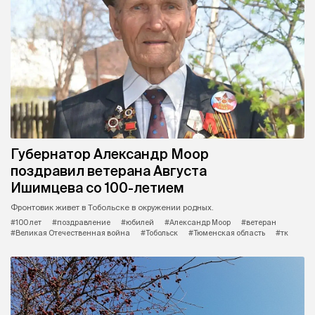
Губернатор Александр Моор
поздравил ветерана Августа
Ишимцева со 100-летием
Фронтовик живет в Тобольске в окружении родных.
#100 лет
#поздравление
#юбилей
#Александр Моор
#ветеран
#Великая Отечественная война
#Тобольск
#Тюменская область
#тк