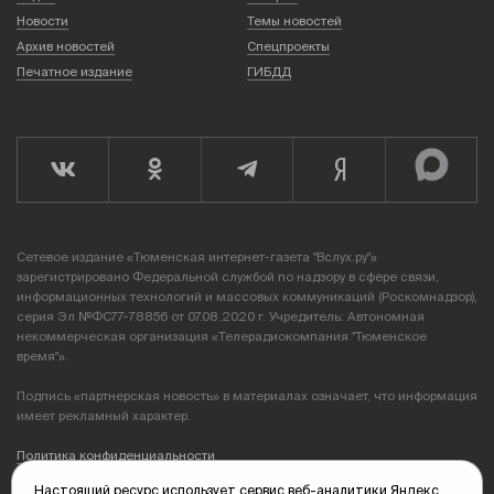
Новости
Темы новостей
Архив новостей
Спецпроекты
Печатное издание
ГИБДД
Сетевое издание «Тюменская интернет-газета "Вслух.ру"»
зарегистрировано Федеральной службой по надзору в сфере связи,
информационных технологий и массовых коммуникаций (Роскомнадзор),
серия Эл №ФС77-78856 от 07.08.2020 г. Учредитель: Автономная
некоммерческая организация «Телерадиокомпания "Тюменское
время"».
Подпись «партнерская новость» в материалах означает, что информация
имеет рекламный характер.
Политика конфиденциальности
Настоящий ресурс использует сервис веб-аналитики Яндекс