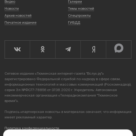
Видео
Галереи
Новости
Темы новостей
Архив новостей
Спецпроекты
Печатное издание
ГИБДД
Сетевое издание «Тюменская интернет-газета "Вслух.ру"»
зарегистрировано Федеральной службой по надзору в сфере связи,
информационных технологий и массовых коммуникаций (Роскомнадзор),
серия Эл №ФС77-78856 от 07.08.2020 г. Учредитель: Автономная
некоммерческая организация «Телерадиокомпания "Тюменское
время"».
Подпись «партнерская новость» в материалах означает, что информация
имеет рекламный характер.
Политика конфиденциальности