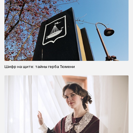
Шифр на щите: тайны герба Тюмени