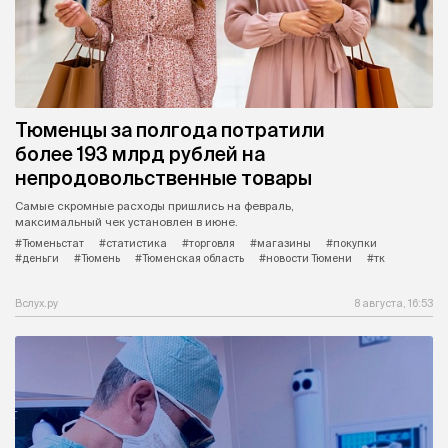
Тюменцы за полгода потратили
более 193 млрд рублей на
непродовольственные товары
Самые скромные расходы пришлись на февраль,
максимальный чек установлен в июне.
#Тюменьстат
#статистика
#торговля
#магазины
#покупки
#деньги
#Тюмень
#Тюменская область
#новости Тюмени
#тк
Вслух.ру
8 августа, 16:53