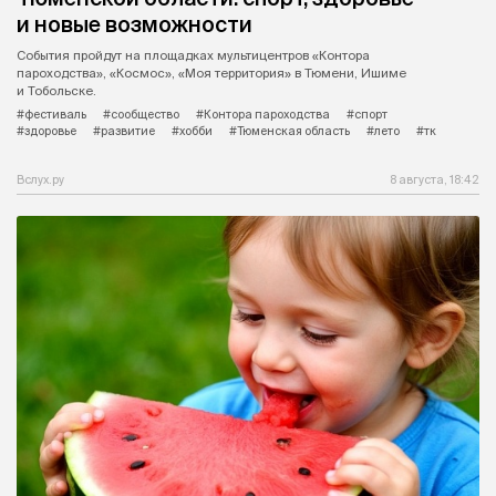
и новые возможности
События пройдут на площадках мультицентров «Контора
пароходства», «Космос», «Моя территория» в Тюмени, Ишиме
и Тобольске.
#фестиваль
#сообщество
#Контора пароходства
#спорт
#здоровье
#развитие
#хобби
#Тюменская область
#лето
#тк
Вслух.ру
8 августа, 18:42