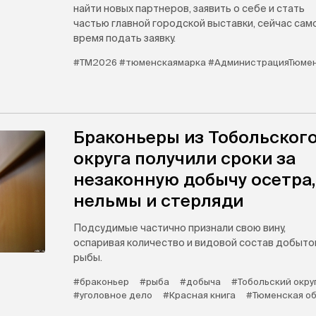
найти новых партнеров, заявить о себе и стать
частью главной городской выставки, сейчас сам
время подать заявку.
#ТМ2026 #тюменскаямарка #АдминистрацияТюме
Браконьеры из Тобольског
округа получили сроки за
незаконную добычу осетра,
нельмы и стерляди
Подсудимые частично признали свою вину,
оспаривая количество и видовой состав добыто
рыбы.
#браконьер
#рыба
#добыча
#Тобольский окру
#уголовное дело
#Красная книга
#Тюменская о