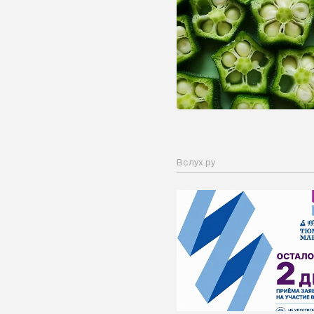
Вслух.ру