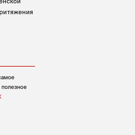
менской
 притяжения
самое
е полезное
X