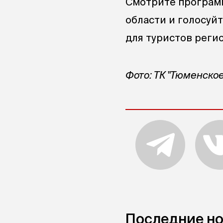
Смотрите программ
области и голосуйт
для туристов регио
Фото: ТК "Тюменско
Последние н