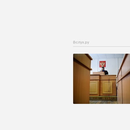
Вслух.ру