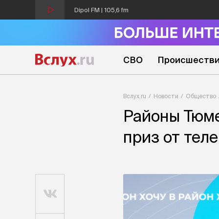
Dipol FM | 105,6 fm
СВО
Происшеств
Вслух.ru
Новости
Общество
Районы Тюме
приз от тел