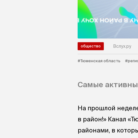
Вслух.ру
общество
#Тюменская область
#реги
Самые активные
На прошлой неделе
в район!» Канал «
районами, в котор