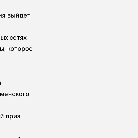
ния выйдет
ых сетях
ы, которое
я
юменского
й приз.