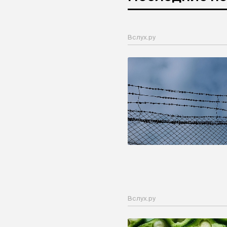
Вслух.ру
Вслух.ру