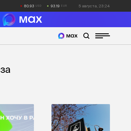
80.93
93.19
5 августа, 23:24
 за