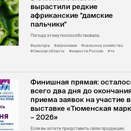
вырастили редкие
африканские "дамские
пальчики"
Погода этому поспособствовала.
#культура
#агрономия
#сельское хозяйство
#Омская область
#новости России
#тк
Финишная прямая: осталос
всего два дня до окончани
приема заявок на участие в
выставке «Тюменская мар
– 2026»
Если вы хотите представить свою продукцию,