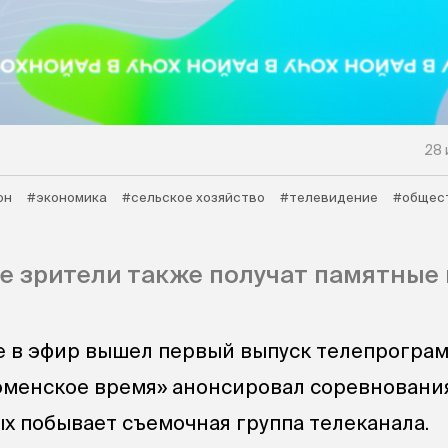
28 
он
#экономика
#сельское хозяйство
#телевидение
#общес
 зрители также получат памятные 
 в эфир вышел первый выпуск телепрогра
Тюменское время» анонсировал соревновани
ых побывает съемочная группа телеканала.