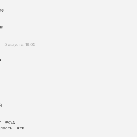
ое
ни
5 августа, 19:05
о
й
г
#суд
бласть
#тк