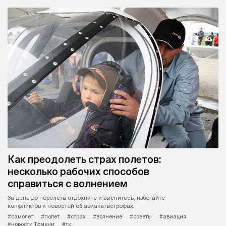
Как преодолеть страх полетов:
несколько рабочих способов
справиться с волнением
За день до перелета отдохните и выспитесь, избегайте
конфликтов и новостей об авиакатастрофах.
#самолет
#полет
#страх
#волнение
#советы
#авиация
#новости Тюмени
#тк