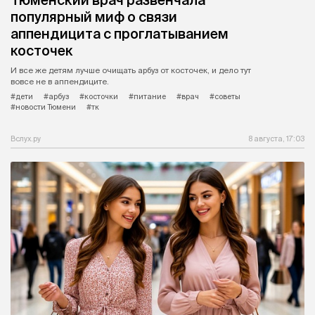
Тюменский врач развенчала
популярный миф о связи
аппендицита с проглатыванием
косточек
И все же детям лучше очищать арбуз от косточек, и дело тут
вовсе не в аппендиците.
#дети
#арбуз
#косточки
#питание
#врач
#советы
#новости Тюмени
#тк
Вслух.ру
8 августа, 17:03