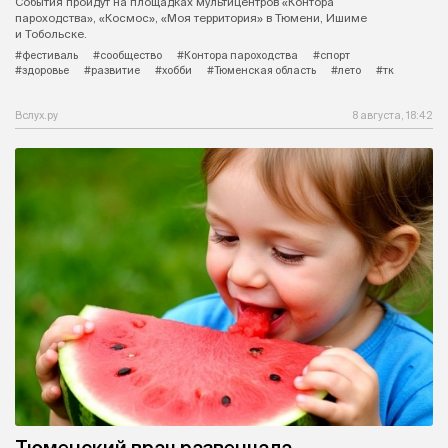
События пройдут на площадках мультицентров «Контора
пароходства», «Космос», «Моя территория» в Тюмени, Ишиме
и Тобольске.
#фестиваль
#сообщество
#Контора пароходства
#спорт
#здоровье
#развитие
#хобби
#Тюменская область
#лето
#тк
Вслух.ру
8 августа, 18:42