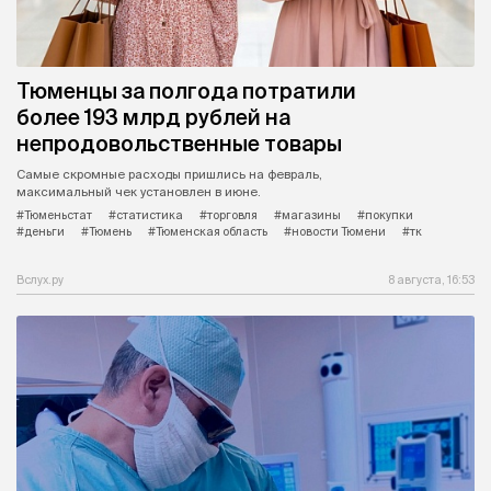
Тюменцы за полгода потратили
более 193 млрд рублей на
непродовольственные товары
Самые скромные расходы пришлись на февраль,
максимальный чек установлен в июне.
#Тюменьстат
#статистика
#торговля
#магазины
#покупки
#деньги
#Тюмень
#Тюменская область
#новости Тюмени
#тк
Вслух.ру
8 августа, 16:53