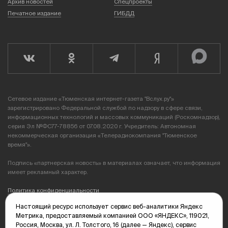
Архив новостей
Спецпроекты
Печатное издание
ГИБДД
Сетевое издание «Тюменская интернет-газета "Вслух.ру"»
зарегистрировано Федеральной службой по надзору в сфере связи,
информационных технологий и массовых коммуникаций (Роскомнадзор),
серия Эл №ФС77-78856 от 07.08.2020 г. Учредитель: Автономная
некоммерческая организация «Телерадиокомпания "Тюменское
время"».
Подпись «партнерская новость» в материалах означает, что информация
имеет рекламный характер.
Политика конфиденциальности
Настоящий ресурс использует сервис веб-аналитики Яндекс
Редакция: 625035, Тюмень, пр. Геологоразведчиков, 28А
Метрика, предоставляемый компанией ООО «ЯНДЕКС», 119021,
(3452) 68-89-05
Россия, Москва, ул. Л. Толстого, 16 (далее — Яндекс), сервис