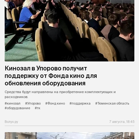
Кинозал в Упорово получит
поддержку от Фонда кино для
обновления оборудования
Средства будут направлены на приобретение комплектующих и
расходников.
#кинозал
#Упорово
#Фонд кино
#поддержка
#Тюменская область
#оборудование
#тк
Вслух.ру
7 августа, 18:45