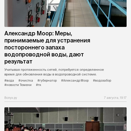
Александр Моор: Меры,
принимаемые для устранения
постороннего запаха
водопроводной воды, дают
результат
Учитывая протяженность сетей, потребуется определенное
время для обновления воды в водопроводной системе.
#вода
#очистка
#губернатор
#Александр Моор
#водозабор
#новости Тюмени
#тк
Вслух.ру
7 августа, 19:17