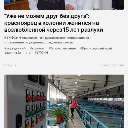
"Уже не можем друг без друга":
красноярец в колонии женился на
возлюбленной через 15 лет разлуки
В ГУФСИН отметили, что руководство поддерживает
стремление осужденных создавать семьи.
#осужденный
#колония
#бракосочетание
#Красноярский край
#женитьба
#тк
#УФСИН
Вслух.ру
7 августа, 19:45