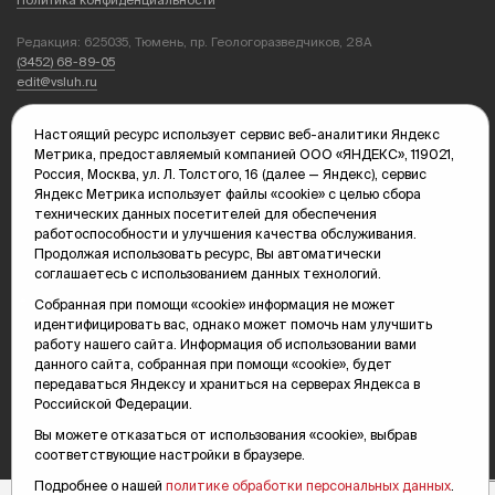
Редакция: 625035, Тюмень, пр. Геологоразведчиков, 28А
(3452) 68-89-05
edit@vsluh.ru
Главный редактор: Панкина Т.Ю.
Настоящий ресурс использует сервис веб-аналитики Яндекс
kika@vsluh.ru
Метрика, предоставляемый компанией ООО «ЯНДЕКС», 119021,
Россия, Москва, ул. Л. Толстого, 16 (далее — Яндекс), сервис
По вопросам рекламы:
Яндекс Метрика использует файлы «cookie» с целью сбора
(3452) 68-89-78
технических данных посетителей для обеспечения
kotovaev@sibinformburo.ru
работоспособности и улучшения качества обслуживания.
mim@vsluh.ru
Продолжая использовать ресурс, Вы автоматически
соглашаетесь с использованием данных технологий.
Собранная при помощи «cookie» информация не может
идентифицировать вас, однако может помочь нам улучшить
работу нашего сайта. Информация об использовании вами
данного сайта, собранная при помощи «cookie», будет
передаваться Яндексу и храниться на серверах Яндекса в
© 2000-2026 Тюменская интернет-газета «Вслух.ру»
Российской Федерации.
16+
Карта сайта
Вы можете отказаться от использования «cookie», выбрав
соответствующие настройки в браузере.
Подробнее о нашей
политике обработки персональных данных
.