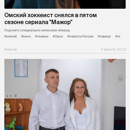
Омский хоккеист снялся в пятом
сезоне сериала "Мажор"
Под него специально написали эпизод.
#хоккей
#кино
#съемки
#Омск
#новости России
#сериал
#тк
Вслух.ру
7 августа, 20:23