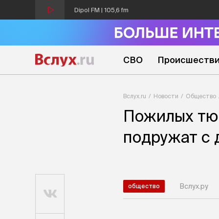
Dipol FM | 105,6 fm
СВО
Происшеств
Вслух.ru
Новости
Общество
Пожилых тю
подружат с 
Вслух.ру
общество