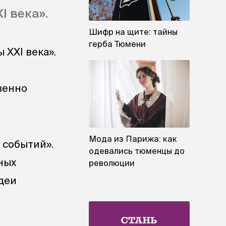
 века».
Шифр на щите: тайны
герба Тюмени
XXI века».
венно
Мода из Парижа: как
 событий».
одевались тюменцы до
ных
революции
деи