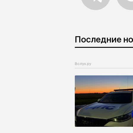
Последние н
Вслух.ру