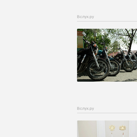
Вслух.ру
Вслух.ру