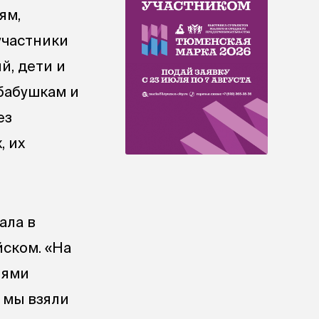
ям,
участники
й, дети и
 бабушкам и
ез
, их
ала в
йском. «На
иями
о мы взяли