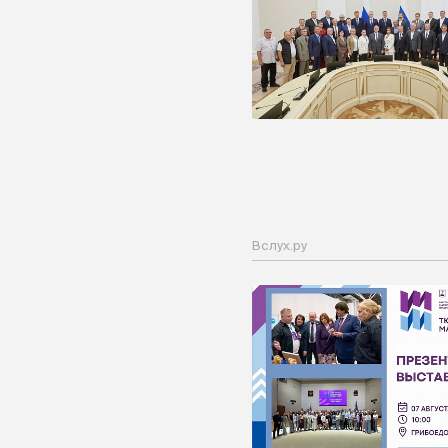
Вслух.ру