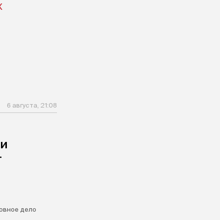
X
6 августа, 21:08
ли
т
овное дело