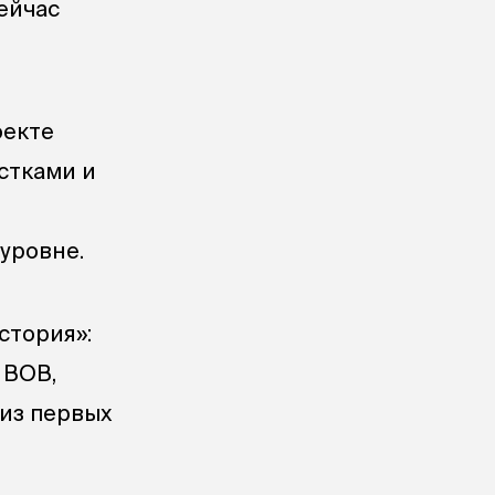
сейчас
оекте
стками и
уровне.
стория»:
 ВОВ,
 из первых