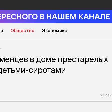
ия
Общество
Экономика
менцев в доме престарелых
детьми-сиротами
29 сен