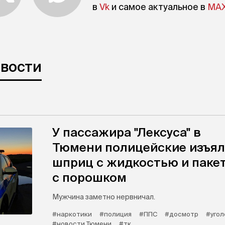
в
Vk
и самое актуальное в
MA
овости
У пассажира "Лексуса" в
Тюмени полицейские изъя
шприц с жидкостью и паке
с порошком
Мужчина заметно нервничал.
#наркотики
#полиция
#ППС
#досмотр
#угол
#новости Тюмени
#тк