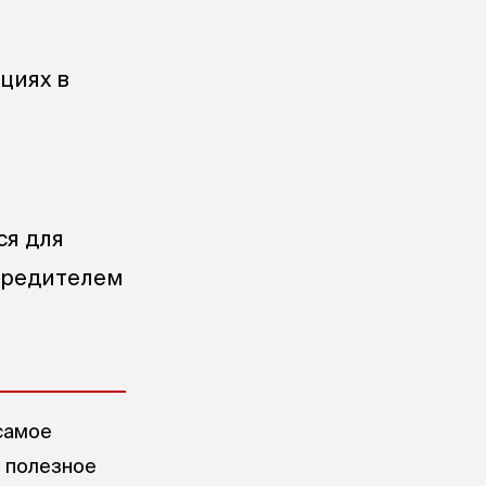
циях в
ся для
чредителем
самое
е полезное