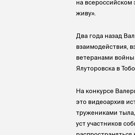
на всероссийском э
живу».
Два года назад Ва
взаимодействия, 
ветеранами войны 
Ялуторовска в Тоб
На конкурсе Валер
это видеоархив ис
тружениками тыла,
уст участников соб
распространяться н