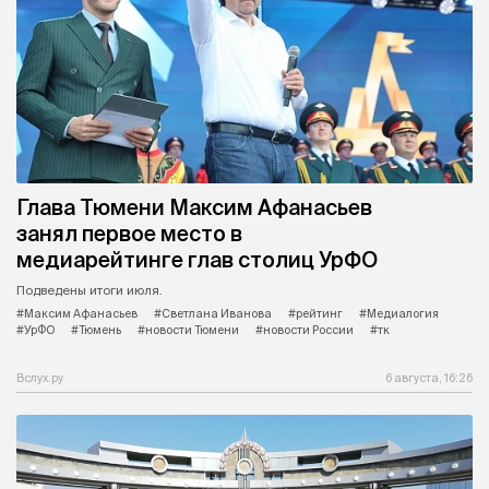
Глава Тюмени Максим Афанасьев
занял первое место в
медиарейтинге глав столиц УрФО
Подведены итоги июля.
#Максим Афанасьев
#Светлана Иванова
#рейтинг
#Медиалогия
#УрФО
#Тюмень
#новости Тюмени
#новости России
#тк
Вслух.ру
6 августа, 16:26