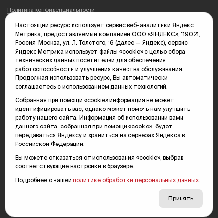
Политика конфиденциальности
Настоящий ресурс использует сервис веб-аналитики Яндекс
Редакция: 625035, Тюмень, пр. Геологоразведчиков, 28А
Метрика, предоставляемый компанией ООО «ЯНДЕКС», 119021,
(3452) 68-89-05
Россия, Москва, ул. Л. Толстого, 16 (далее — Яндекс), сервис
edit@vsluh.ru
Яндекс Метрика использует файлы «cookie» с целью сбора
технических данных посетителей для обеспечения
Главный редактор: Панкина Т.Ю.
работоспособности и улучшения качества обслуживания.
kika@vsluh.ru
Продолжая использовать ресурс, Вы автоматически
соглашаетесь с использованием данных технологий.
По вопросам рекламы:
(3452) 68-89-78
Собранная при помощи «cookie» информация не может
kotovaev@sibinformburo.ru
идентифицировать вас, однако может помочь нам улучшить
mim@vsluh.ru
работу нашего сайта. Информация об использовании вами
данного сайта, собранная при помощи «cookie», будет
передаваться Яндексу и храниться на серверах Яндекса в
Российской Федерации.
Вы можете отказаться от использования «cookie», выбрав
соответствующие настройки в браузере.
Подробнее о нашей
политике обработки персональных данных
.
© 2000-2026 Тюменская интернет-газета «Вслух.ру»
16+
Карта сайта
Принять