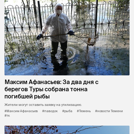
Максим Афанасьев: За два дня с
берегов Туры собрана тонна
погибшей рыбы
Жители могут оставить заявку на утилизацию.
#Максим Афанасьев
#паводок
#рыба
#Тюмень
#новости Тюмени
#тк