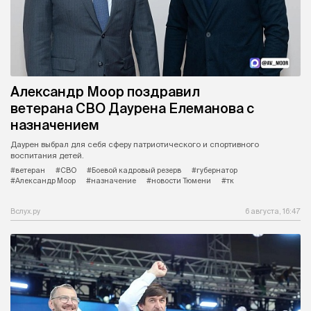
Александр Моор поздравил
ветерана СВО Даурена Елеманова с
назначением
Даурен выбрал для себя сферу патриотического и спортивного
воспитания детей.
#ветеран
#СВО
#Боевой кадровый резерв
#губернатор
#Александр Моор
#назначение
#новости Тюмени
#тк
Вслух.ру
6 августа, 16:47