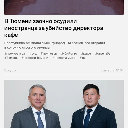
В Тюмени заочно осудили
иностранца за убийство директора
кафе
Преступника объявили в международный розыск, его отправят
в колонию строгого режима.
#прокуратура
#суд
#приговор
#убийство
#кафе
#стрельба
#Тюмень
#новости Тюмени
#новости мира
#тк
Вслух.ру
6 августа, 17:04