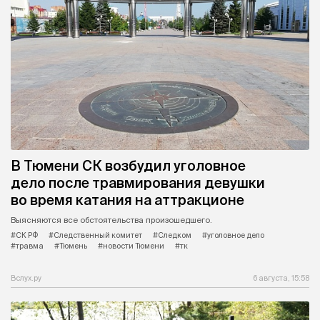
В Тюмени СК возбудил уголовное
дело после травмирования девушки
во время катания на аттракционе
Выясняются все обстоятельства произошедшего.
#СК РФ
#Следственный комитет
#Следком
#уголовное дело
#травма
#Тюмень
#новости Тюмени
#тк
Вслух.ру
6 августа, 15:58