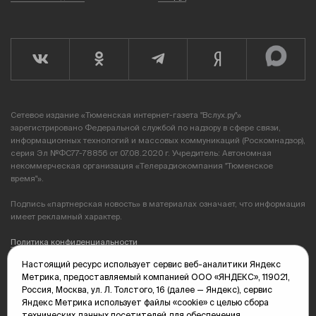
Сетевое издание «Тюменская интернет-газета "Вслух.ру"»
зарегистрировано Федеральной службой по надзору в сфере связи,
информационных технологий и массовых коммуникаций (Роскомнадзор),
серия Эл №ФС77-78856 от 07.08.2020 г. Учредитель: Автономная
некоммерческая организация «Телерадиокомпания "Тюменское
время"».
Подпись «партнерская новость» в материалах означает, что информация
имеет рекламный характер.
Политика конфиденциальности
Настоящий ресурс использует сервис веб-аналитики Яндекс
Редакция: 625035, Тюмень, пр. Геологоразведчиков, 28А
Метрика, предоставляемый компанией ООО «ЯНДЕКС», 119021,
(3452) 68-89-05
Россия, Москва, ул. Л. Толстого, 16 (далее — Яндекс), сервис
edit@vsluh.ru
Яндекс Метрика использует файлы «cookie» с целью сбора
технических данных посетителей для обеспечения