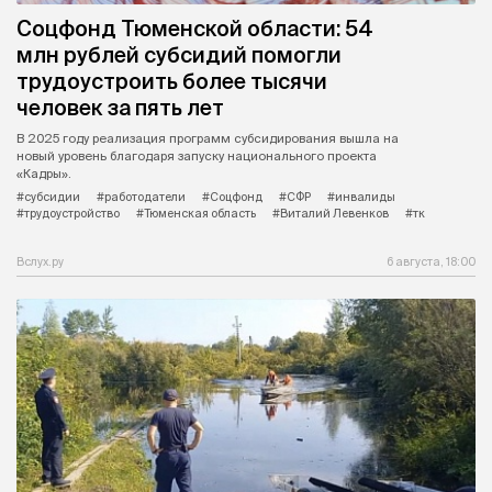
Соцфонд Тюменской области: 54
млн рублей субсидий помогли
трудоустроить более тысячи
человек за пять лет
В 2025 году реализация программ субсидирования вышла на
новый уровень благодаря запуску национального проекта
«Кадры».
#субсидии
#работодатели
#Соцфонд
#СФР
#инвалиды
#трудоустройство
#Тюменская область
#Виталий Левенков
#тк
Вслух.ру
6 августа, 18:00