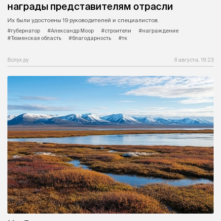
награды представителям отрасли
Их были удостоены 19 руководителей и специалистов.
#губернатор
#Александр Моор
#строители
#награждение
#Тюменская область
#благодарность
#тк
Вслух.ру
6 августа, 19:23