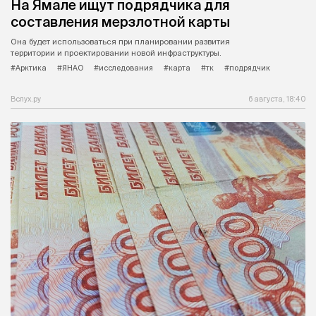
На Ямале ищут подрядчика для
составления мерзлотной карты
Она будет использоваться при планировании развития
территории и проектировании новой инфраструктуры.
#Арктика
#ЯНАО
#исследования
#карта
#тк
#подрядчик
Вслух.ру
6 августа, 18:40