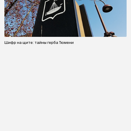
Шифр на щите: тайны герба Тюмени