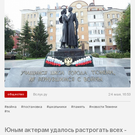
Вслух.ру
24 мая, 16:53
общество
#война
#постановка
#школьники
#память
#новости Тюмени
#тк
Юным актерам удалось растрогать всех -