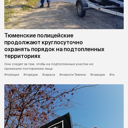
Тюменские полицейские
продолжают круглосуточно
охранять порядок на подтопленных
территориях
Они следят за тем, чтобы на подтопленные участки не
проникали посторонние лица.
#полиция
#порядок
#охрана
#новости Тюмени
#паводок
#тк