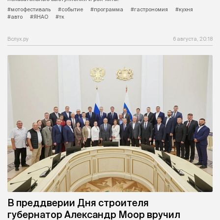
#мотофестиваль
#событие
#программа
#гастрономия
#кухня
#авто
#ЯНАО
#тк
Вслух.ру
6 августа, 20:18
В преддверии Дня строителя
губернатор Александр Моор вручил