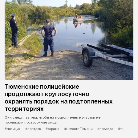
Тюменские полицейские
продолжают круглосуточно
охранять порядок на подтопленных
территориях
Они следят за тем, чтобы на подтопленные участки не
проникали посторонние лица.
#полиция
#порядок
#охрана
#новости Тюмени
#паводок
#тк