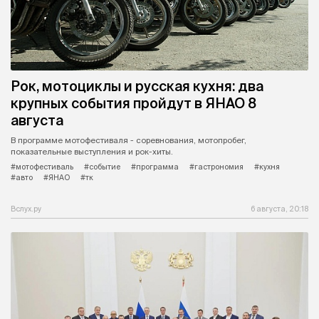
Рок, мотоциклы и русская кухня: два
крупных события пройдут в ЯНАО 8
августа
В программе мотофестиваля - соревнования, мотопробег,
показательные выступления и рок-хиты.
#мотофестиваль
#событие
#программа
#гастрономия
#кухня
#авто
#ЯНАО
#тк
Вслух.ру
6 августа, 20:18