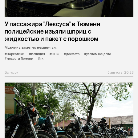
У пассажира "Лексуса" в Тюмени
полицейские изъяли шприц с
жидкостью и пакет с порошком
Мужчина заметно нервничал.
#наркотики
#полиция
#ППС
#досмотр
#уголовное дело
#новости Тюмени
#тк
Вслух.ру
6 августа, 20:28