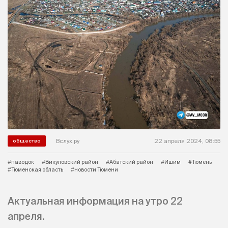
Вслух.ру
22 апреля 2024, 08:55
общество
#паводок
#Викуловский район
#Абатский район
#Ишим
#Тюмень
#Тюменская область
#новости Тюмени
Актуальная информация на утро 22
апреля.