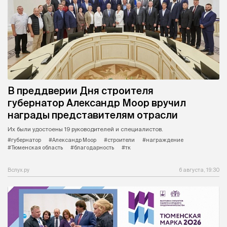
В преддверии Дня строителя
губернатор Александр Моор вручил
награды представителям отрасли
Их были удостоены 19 руководителей и специалистов.
#губернатор
#Александр Моор
#строители
#награждение
#Тюменская область
#благодарность
#тк
Вслух.ру
6 августа, 19:30