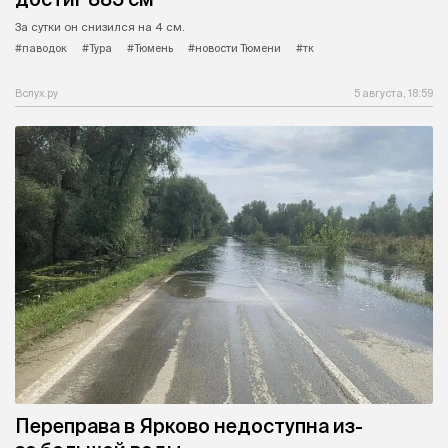
За сутки он снизился на 4 см.
#паводок
#Тура
#Тюмень
#новости Тюмени
#тк
Вслух.ру
5 августа, 18:59
Переправа в Ярково недоступна из-