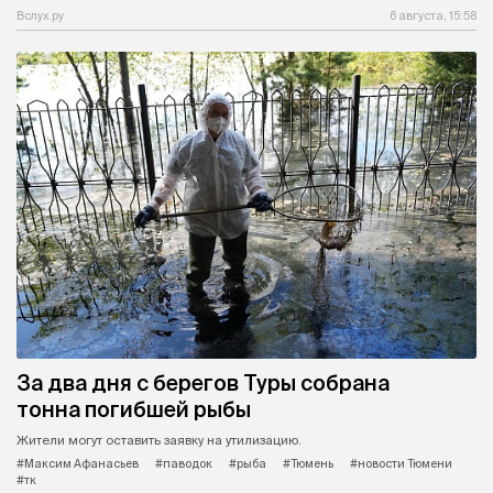
Вслух.ру
6 августа, 15:58
За два дня с берегов Туры собрана
тонна погибшей рыбы
Жители могут оставить заявку на утилизацию.
#Максим Афанасьев
#паводок
#рыба
#Тюмень
#новости Тюмени
#тк