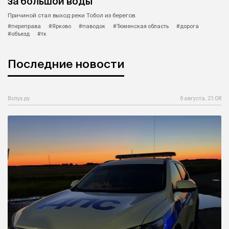
за большой воды
Причиной стал выход реки Тобол из берегов.
#переправа
#Ярково
#паводок
#Тюменская область
#дорога
#объезд
#тк
Последние новости
Вслух.ру
6 августа, 21:08