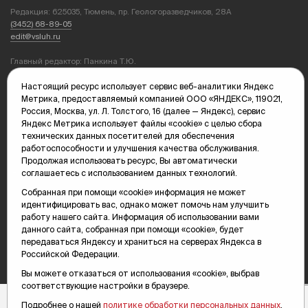
Редакция: 625035, Тюмень, пр. Геологоразведчиков, 28А
(3452) 68-89-05
edit@vsluh.ru
Главный редактор: Панкина Т.Ю.
kika@vsluh.ru
Настоящий ресурс использует сервис веб-аналитики Яндекс
По вопросам рекламы:
Метрика, предоставляемый компанией ООО «ЯНДЕКС», 119021,
(3452) 68-89-78
Россия, Москва, ул. Л. Толстого, 16 (далее — Яндекс), сервис
kotovaev@sibinformburo.ru
Яндекс Метрика использует файлы «cookie» с целью сбора
mim@vsluh.ru
технических данных посетителей для обеспечения
работоспособности и улучшения качества обслуживания.
Продолжая использовать ресурс, Вы автоматически
соглашаетесь с использованием данных технологий.
Собранная при помощи «cookie» информация не может
идентифицировать вас, однако может помочь нам улучшить
работу нашего сайта. Информация об использовании вами
данного сайта, собранная при помощи «cookie», будет
© 2000-2026 Тюменская интернет-газета «Вслух.ру»
передаваться Яндексу и храниться на серверах Яндекса в
16+
Карта сайта
Российской Федерации.
Вы можете отказаться от использования «cookie», выбрав
соответствующие настройки в браузере.
Подробнее о нашей
политике обработки персональных данных
.