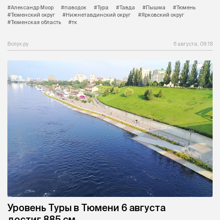
#Александр Моор
#паводок
#Тура
#Тавда
#Пышма
#Тюмень
#Тюменский округ
#Нижнетавдинский округ
#Ярковский округ
#Тюменская область
#тк
Вслух.ру
6 августа, 09:18
Уровень Туры в Тюмени 6 августа
достиг 885 см