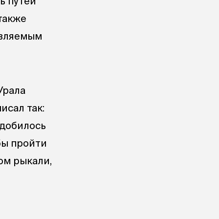
ь путей
также
являемым
Урала
исал так:
адобилось
бы пройти
ом рыкали,