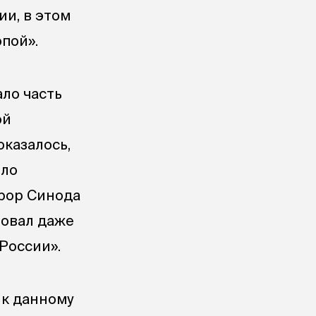
и, в этом
пой».
ло часть
ой
оказалось,
ело
урор Синода
товал даже
 России».
 к данному