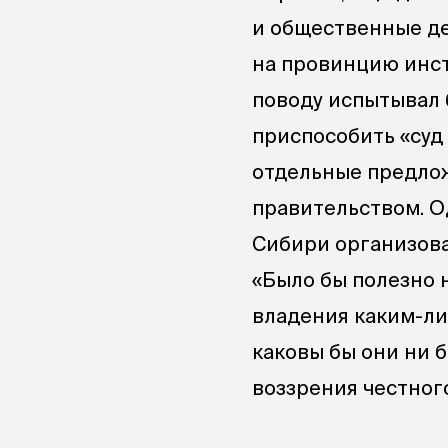
и общественные де
на провинцию инст
поводу испытывал 
приспособить «суд
отдельные предлож
правительством. О
Сибири организов
«Было бы полезно 
владения каким-л
каковы бы они ни 
воззрения честног