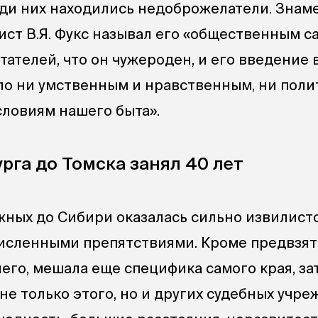
реди них находились недоброжелатели. Зна
ст В.Я. Фукс называл его «общественным с
тателей, что он чужероден, и его введение
ло ни умственным и нравственным, ни пол
ловиям нашего быта».
урга до Томска занял 40 лет
жных до Сибири оказалась сильно извилист
исленными препятствиями. Кроме предвзят
него, мешала еще специфика самого края, з
е только этого, но и других судебных учре