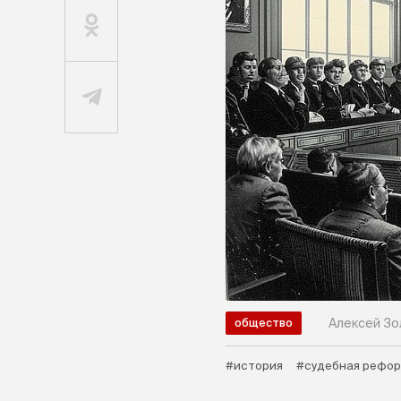
Алексей Зо
общество
#история
#судебная рефо