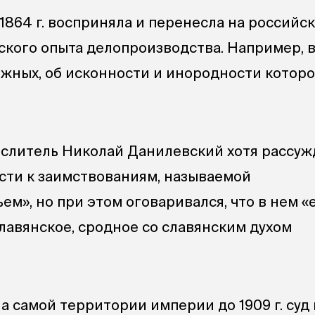
1864 г. восприняла и перенесла на российс
ского опыта делопроизводства. Например, в
яжных, об исконности и инородности котор
литель Николай Данилевский хотя рассуж
асти к заимствованиям, называемой
м», но при этом оговаривался, что в нем «
лавянское, сродное со славянским духом
на самой территории империи до 1909 г. су