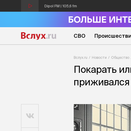
Dipol FM | 105,6 fm
СВО
Происшеств
Вслух.ru
Новости
Общество
Покарать ил
приживался