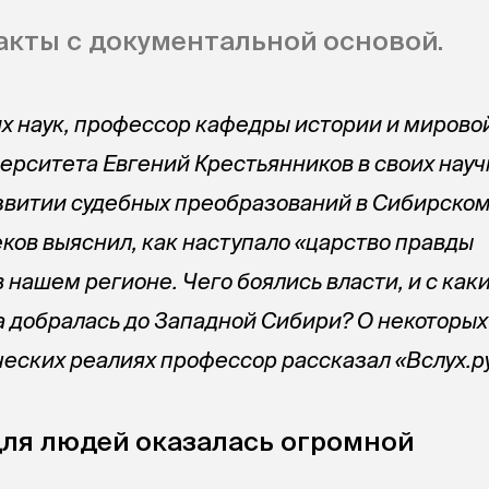
кты с документальной основой.
х наук, профессор кафедры истории и мирово
ерситета Евгений Крестьянников в своих нау
звитии судебных преобразований в Сибирском
еков выяснил, как наступало «царство правды
 нашем регионе. Чего боялись власти, и с как
 добралась до Западной Сибири? О некоторых
еских реалиях профессор рассказал «Вслух.ру
для людей оказалась огромной