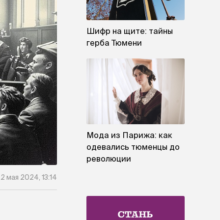
Шифр на щите: тайны
герба Тюмени
Мода из Парижа: как
одевались тюменцы до
революции
2 мая 2024, 13:14