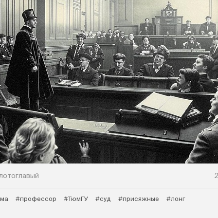
лотоглавый
2
рма
#профессор
#ТюмГУ
#суд
#присяжные
#лонг