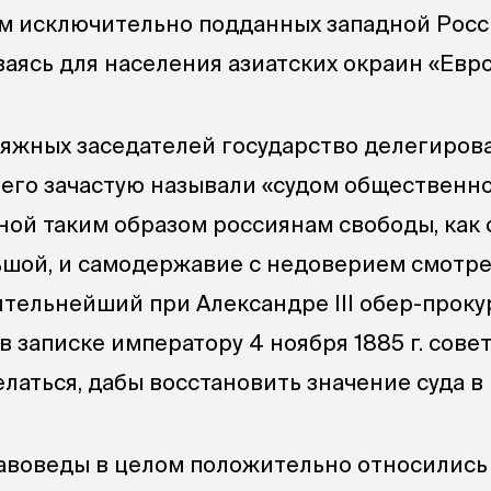
м исключительно подданных западной Росси
ваясь для населения азиатских окраин «Евро
жных заседателей государство делегирова
и его зачастую называли «судом общественн
ной таким образом россиянам свободы, как 
ьшой, и самодержавие с недоверием смотр
ятельнейший при Александре III обер-прок
в записке императору 4 ноября 1885 г. сове
елаться, дабы восстановить значение суда в
воведы в целом положительно относились