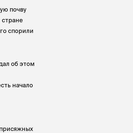
кую почву
 стране
ого спорили
дал об этом
есть начало
д присяжных