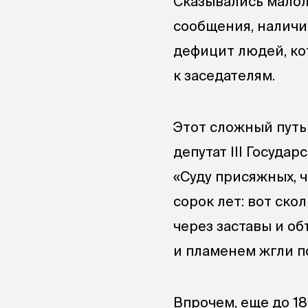
Сказывались малол
сообщения, наличи
дефицит людей, к
к заседателям.
Этот сложный путь 
депутат III Госуда
«Суду присяжных, ч
сорок лет: вот ско
через заставы и об
и пламенем жгли п
Впрочем, еще до 1