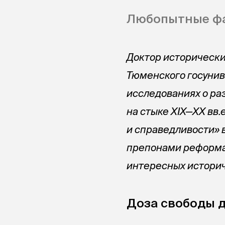
Любопытные фа
Доктор исторически
Тюменского госунив
исследованиях о ра
на стыке
XIX—XX вв.
и справедливости» в
препонами реформа
интересных историч
Доза свободы 