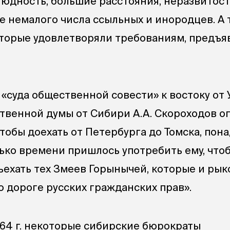
юдность, большие расстояния, неразвитост
е немалого числа ссыльных и инородцев. А 
оторые удовлетворяли требованиям, предъ
«суда общественной совести» к востоку от 
рственной думы от Сибири А.А. Скороходов оп
тобы доехать от Петербурга до Томска, пон
лько времени пришлось употребить ему, что
ъехать тех Змеев Горынычей, которые и рык
о дороге русских гражданских прав».
864 г. некоторые сибирские бюрократы