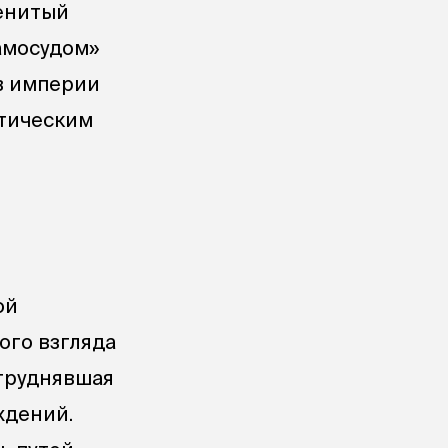
менитый
амосудом»
 в империи
итическим
ой
ого взгляда
атруднявшая
ждений.