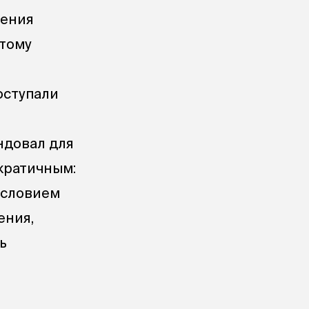
нения
этому
оступали
ндовал для
кратичным:
условием
ения,
ь