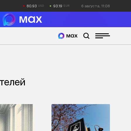
80.93
93.19
6 августа, 11:08
телей