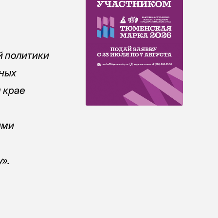
й политики
чных
 крае
ими
».