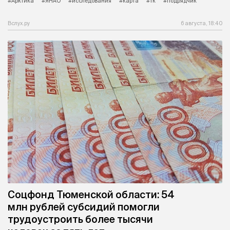
#Арктика
#ЯНАО
#исследования
#карта
#тк
#подрядчик
Вслух.ру
6 августа, 18:40
Соцфонд Тюменской области: 54
млн рублей субсидий помогли
трудоустроить более тысячи