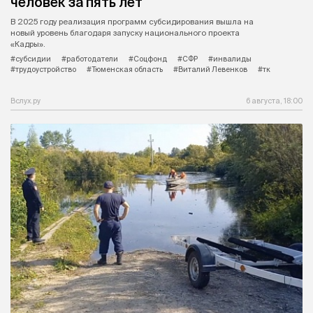
человек за пять лет
В 2025 году реализация программ субсидирования вышла на
новый уровень благодаря запуску национального проекта
«Кадры».
#субсидии
#работодатели
#Соцфонд
#СФР
#инвалиды
#трудоустройство
#Тюменская область
#Виталий Левенков
#тк
Вслух.ру
6 августа, 18:00