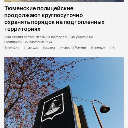
Тюменские полицейские
продолжают круглосуточно
охранять порядок на подтопленных
территориях
Они следят за тем, чтобы на подтопленные участки не
проникали посторонние лица.
#полиция
#порядок
#охрана
#новости Тюмени
#паводок
#тк