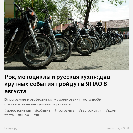
Рок, мотоциклы и русская кухня: два
крупных события пройдут в ЯНАО 8
августа
В программе мотофестиваля - соревнования, мотопробег,
показательные выступления и рок-хиты.
#мотофестиваль
#событие
#программа
#гастрономия
#кухня
#авто
#ЯНАО
#тк
Вслух.ру
6 августа, 20:18