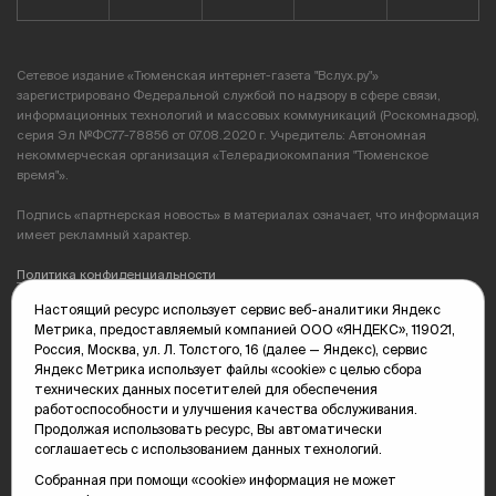
Сетевое издание «Тюменская интернет-газета "Вслух.ру"»
зарегистрировано Федеральной службой по надзору в сфере связи,
информационных технологий и массовых коммуникаций (Роскомнадзор),
серия Эл №ФС77-78856 от 07.08.2020 г. Учредитель: Автономная
некоммерческая организация «Телерадиокомпания "Тюменское
время"».
Подпись «партнерская новость» в материалах означает, что информация
имеет рекламный характер.
Политика конфиденциальности
Настоящий ресурс использует сервис веб-аналитики Яндекс
Редакция: 625035, Тюмень, пр. Геологоразведчиков, 28А
Метрика, предоставляемый компанией ООО «ЯНДЕКС», 119021,
(3452) 68-89-05
Россия, Москва, ул. Л. Толстого, 16 (далее — Яндекс), сервис
edit@vsluh.ru
Яндекс Метрика использует файлы «cookie» с целью сбора
технических данных посетителей для обеспечения
Главный редактор: Панкина Т.Ю.
работоспособности и улучшения качества обслуживания.
kika@vsluh.ru
Продолжая использовать ресурс, Вы автоматически
соглашаетесь с использованием данных технологий.
По вопросам рекламы:
(3452) 68-89-78
Собранная при помощи «cookie» информация не может
kotovaev@sibinformburo.ru