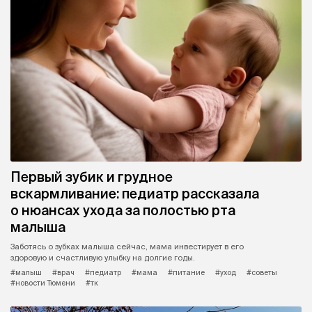
Первый зубик и грудное
вскармливание: педиатр рассказала
о нюансах ухода за полостью рта
малыша
Заботясь о зубках малыша сейчас, мама инвестирует в его
здоровую и счастливую улыбку на долгие годы.
#малыш
#врач
#педиатр
#мама
#питание
#уход
#советы
#новости Тюмени
#тк