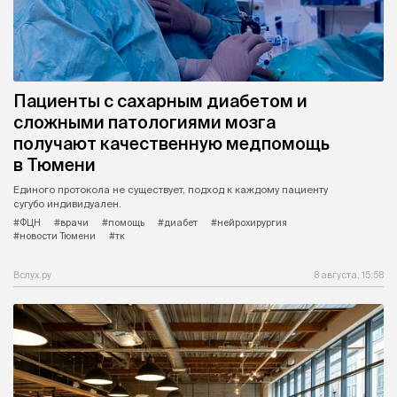
Пациенты с сахарным диабетом и
сложными патологиями мозга
получают качественную медпомощь
в Тюмени
Единого протокола не существует, подход к каждому пациенту
сугубо индивидуален.
#ФЦН
#врачи
#помощь
#диабет
#нейрохирургия
#новости Тюмени
#тк
Вслух.ру
8 августа, 15:58