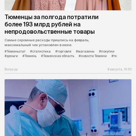
Тюменцы за полгода потратили
более 193 млрд рублей на
непродовольственные товары
Самые скромные расходы пришлись на февраль,
максимальный чек установлен в июне.
#Тюменьстат
#статистика
#торговля
#магазины
#покупки
#деньги
#Тюмень
#Тюменская область
#новости Тюмени
#тк
Вслух.ру
8 августа, 16:53