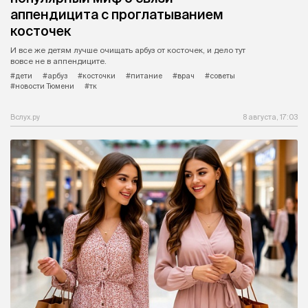
аппендицита с проглатыванием
косточек
И все же детям лучше очищать арбуз от косточек, и дело тут
вовсе не в аппендиците.
#дети
#арбуз
#косточки
#питание
#врач
#советы
#новости Тюмени
#тк
Вслух.ру
8 августа, 17:03