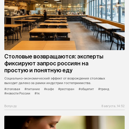
Столовые возвращаются: эксперты
фиксируют запрос россиян на
простую и понятную еду
Социально-экономический эффект от возрождения столовых
выходит далеко за рамки индустрии гостеприимства.
#столовая
#питание
#кафе
#ресторан
#общепит
#тренд
#новости России
#тк
Вслух.ру
8 августа, 14:52