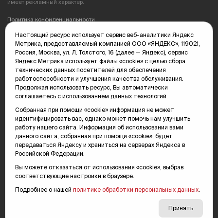
имеет рекламный характер.
Политика конфиденциальности
Настоящий ресурс использует сервис веб-аналитики Яндекс
Редакция: 625035, Тюмень, пр. Геологоразведчиков, 28А
Метрика, предоставляемый компанией ООО «ЯНДЕКС», 119021,
(3452) 68-89-05
Россия, Москва, ул. Л. Толстого, 16 (далее — Яндекс), сервис
edit@vsluh.ru
Яндекс Метрика использует файлы «cookie» с целью сбора
технических данных посетителей для обеспечения
Главный редактор: Панкина Т.Ю.
работоспособности и улучшения качества обслуживания.
kika@vsluh.ru
Продолжая использовать ресурс, Вы автоматически
соглашаетесь с использованием данных технологий.
По вопросам рекламы:
(3452) 68-89-78
Собранная при помощи «cookie» информация не может
kotovaev@sibinformburo.ru
идентифицировать вас, однако может помочь нам улучшить
mim@vsluh.ru
работу нашего сайта. Информация об использовании вами
данного сайта, собранная при помощи «cookie», будет
передаваться Яндексу и храниться на серверах Яндекса в
Российской Федерации.
Вы можете отказаться от использования «cookie», выбрав
соответствующие настройки в браузере.
Подробнее о нашей
политике обработки персональных данных
.
© 2000-2026 Тюменская интернет-газета «Вслух.ру»
16+
Карта сайта
Принять