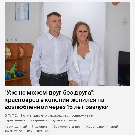
"Уже не можем друг без друга":
красноярец в колонии женился на
возлюбленной через 15 лет разлуки
В ГУФСИН отметили, что руководство поддерживает
стремление осужденных создавать семьи.
#осужденный
#колония
#бракосочетание
#Красноярский край
#женитьба
#тк
#УФСИН