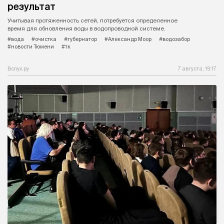
результат
Учитывая протяженность сетей, потребуется определенное
время для обновления воды в водопроводной системе.
#вода
#очистка
#губернатор
#Александр Моор
#водозабор
#новости Тюмени
#тк
Вслух.ру
7 августа, 19:17