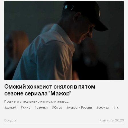
Омский хоккеист снялся в пятом
сезоне сериала "Мажор"
Под него специально написали эпизод.
#хоккей
#кино
#съемки
#Омск
#новости России
#сериал
#тк
Вслух.ру
7 августа, 20:23