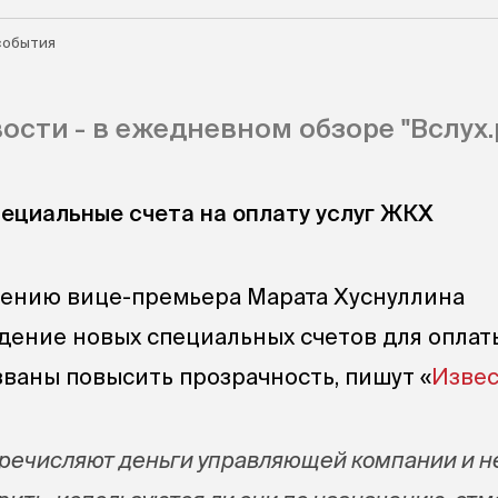
события
ости - в ежедневном обзоре "Вслух.р
пециальные счета на оплату услуг ЖКХ
чению вице-премьера Марата Хуснуллина
дение новых специальных счетов для оплат
званы повысить прозрачность, пишут «
Извес
еречисляют деньги управляющей компании и н