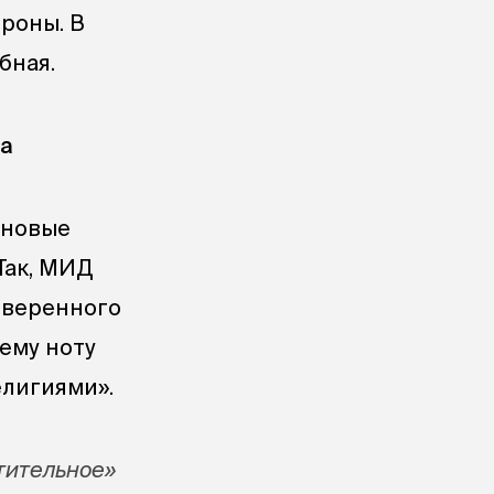
роны. В
бная.
на
 новые
Так, МИД
оверенного
ему ноту
елигиями».
тительное»