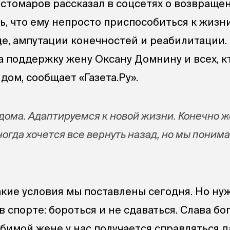
стомаров рассказал в соцсетях о возвраще
ь, что ему непросто приспособиться к жизн
це, ампутации конечностей и реабилитации.
а поддержку жену Оксану Домнину и всех, к
ядом, сообщает «Газета.Ру».
и дома. Адаптируемся к новой жизни. Конечно ж
огда хочется все вернуть назад, но мы понима
акие условия мы поставлены сегодня. Но ну
 спорте: бороться и не сдаваться. Слава бог
бимой жене у нас получается справляться 