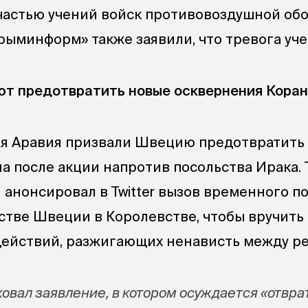
 частью учений войск противовоздушной обо
рыминформ» также заявили, что тревога уче
т предотвратить новые осквернения Кора
ая Аравия призвали Швецию предотвратить
а после акции напротив посольства Ирака. 
 анонсировал в Twitter вызов временного п
ьстве Швеции в Королевстве, чтобы вручить 
действий, разжигающих ненависть между р
овал заявление, в котором осуждается «отвра