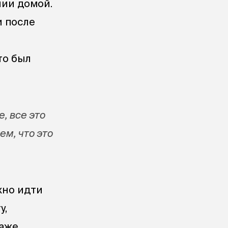
нии домой.
и после
то был
е, все это
ем, что это
жно идти
у,
даже