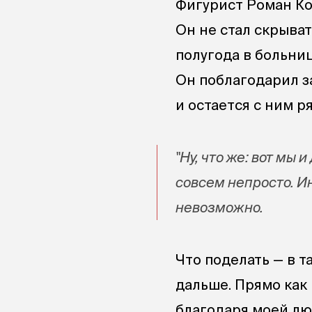
Фигурист Роман Ко
Он не стал скрыват
полугода в больни
Он поблагодарил з
и остается с ним р
"Ну, что же: вот мы 
совсем непросто. Ин
невозможно.
Что поделать — в т
дальше. Прямо как в
благодаря моей лю