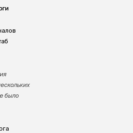
оги
налов
таб
ния
нескольких
е было
ога