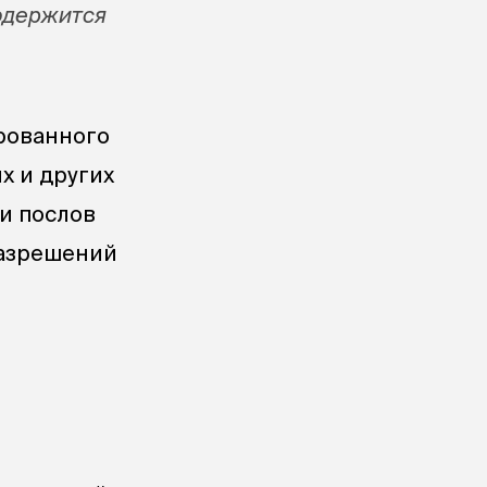
содержится
рованного
х и других
и послов
разрешений