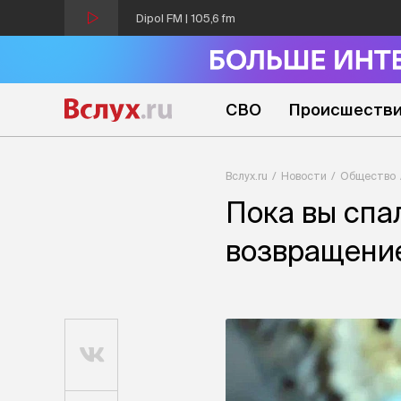
Dipol FM | 105,6 fm
СВО
Происшеств
Вслух.ru
Новости
Общество
Пока вы спа
возвращение