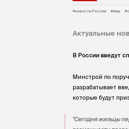
#новости России
#мир
#
Актуальные нов
В России введут с
Минстрой по пору
разрабатывает вве
которые будут при
"Сегодня жильцы п