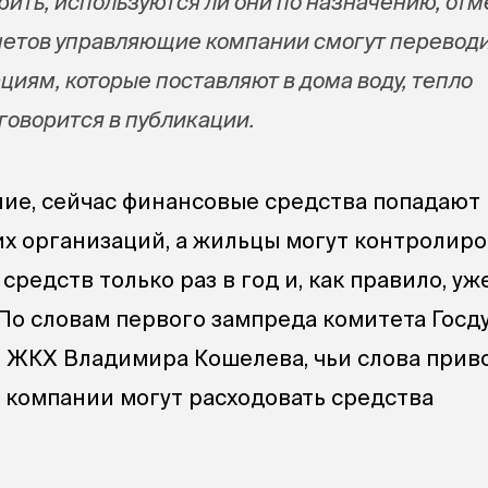
ить, используются ли они по назначению, от
четов управляющие компании смогут переводи
циям, которые поставляют в дома воду, тепло
 говорится в публикации.
ние, сейчас финансовые средства попадают
х организаций, а жильцы могут контролиро
средств только раз в год и, как правило, уж
 По словам первого зампреда комитета Госд
и ЖКХ Владимира Кошелева, чьи слова приво
компании могут расходовать средства