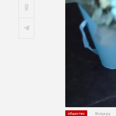
Вслух.ру
общество