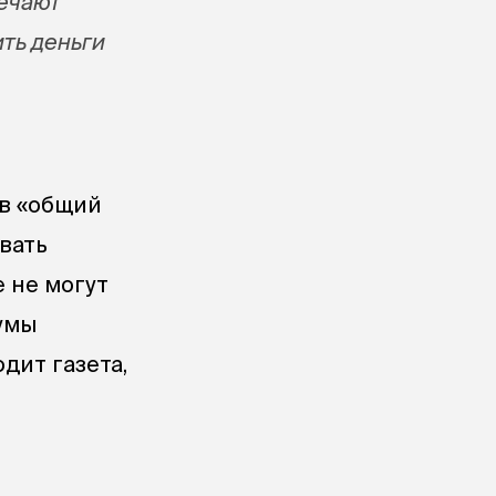
мечают
ть деньги
 в «общий
вать
е не могут
умы
дит газета,