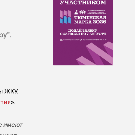
у".
ы ЖКУ,
тия
».
е имеют