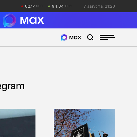
82.17
94.84
7 августа, 21:28
egram