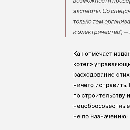
возможности провер
эксперты. Со спецс
только тем организа
и электричество", —
Как отмечает изда
котел» управляющи
расходование этих 
ничего исправить.
по строительству 
недобросовестные 
не по назначению.