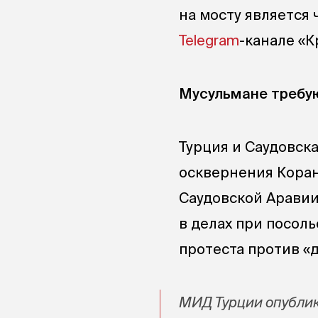
на мосту является
Telegram
-канале «К
Мусульмане требую
Турция и Саудовск
осквернения Коран
Саудовской Аравии
в делах при посол
протеста против «
МИД Турции опублик