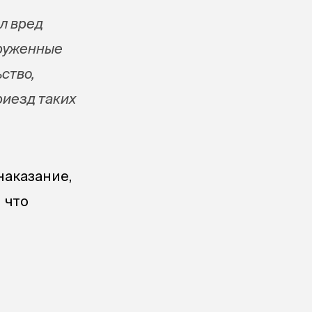
ил вред
оруженные
ство,
риезд таких
наказание,
и что