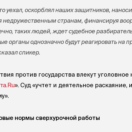
кто уехал, оскорблял наших защитников, нанос
ая недружественным странам, финансируя во
ечно, таких людей, ждет судебное разбиратель
ые органы однозначно будут реагировать на п
сказал спикер.
ствия против государства влекут уголовное 
та.Ru
». Суд «учтет и деятельное раскаяние, 
у».
овые нормы сверхурочной работы