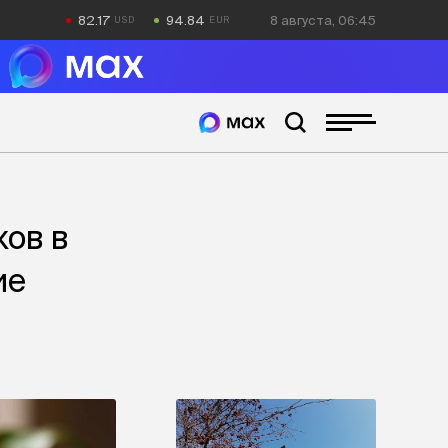
82.17
94.84
8 августа, 06:45
ков в
ие