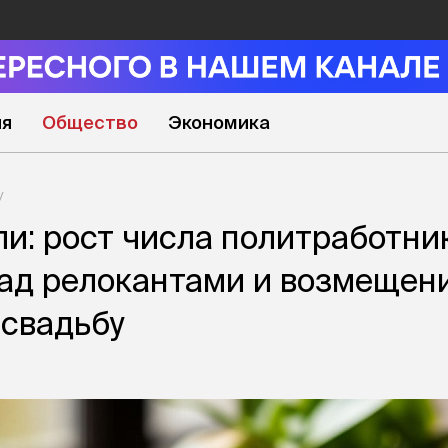
ия
Общество
Экономика
ли: рост числа политработни
над релокантами и возмещен
 свадьбу