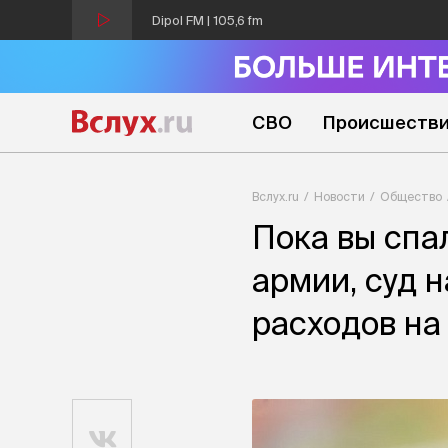
Dipol FM | 105,6 fm
СВО
Происшеств
Вслух.ru
Новости
Общество
Пока вы спа
армии, суд 
расходов на