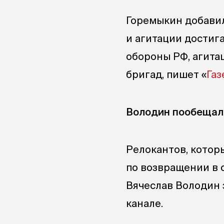
Горемыкин добавил
и агитации достиг
обороны РФ, агита
бригад, пишет «
Газ
Володин пообещал
Релокантов, которы
по возвращении в 
Вячеслав Володин 
канале.