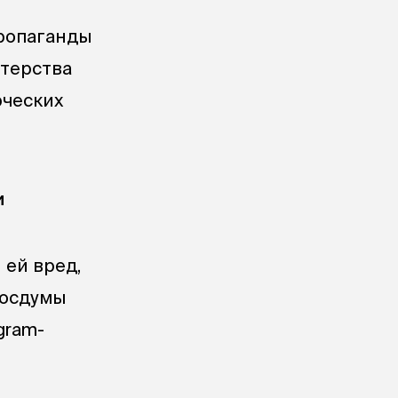
ропаганды
терства
рческих
и
 ей вред,
Госдумы
gram-