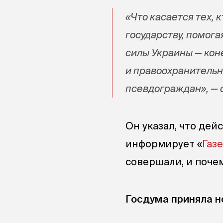
«Что касается тех, 
государству, помог
силы
Украины — кон
и правоохранительн
псевдограждан», — 
Он указал, что дей
информирует «
Газе
совершали, и почем
Госдума приняла н