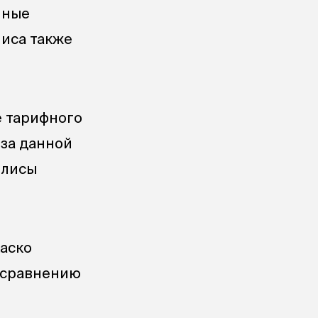
нные
лиса также
е тарифного
-за данной
олисы
каско
о сравнению