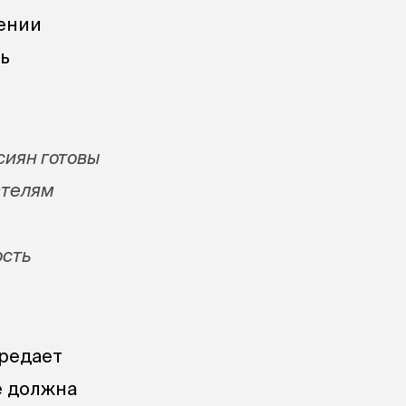
тении
ь
сиян готовы
ателям
ость
ередает
е должна