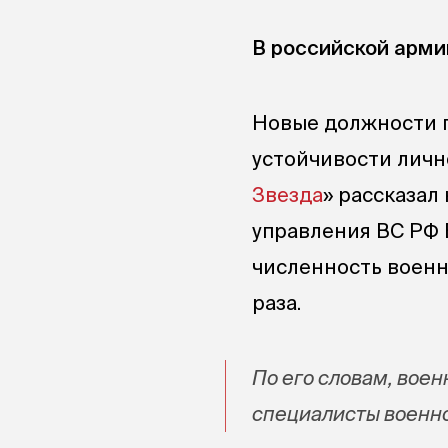
В российской арми
Новые должности п
устойчивости лично
Звезда
» рассказал
управления ВС
РФ 
численность военн
раза.
По его словам, вое
специалисты военно