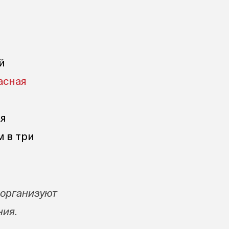
й
асная
ая
м в три
 организуют
ния.